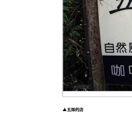
▲五妹的店