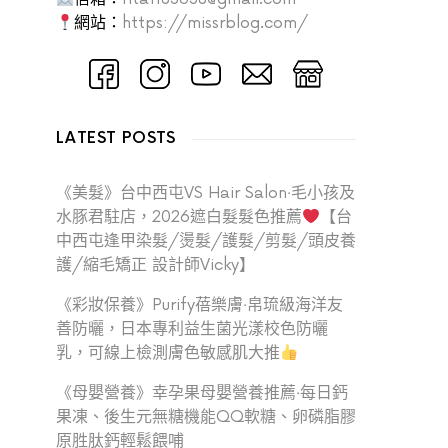
網站：
https://missrblog.com/
LATEST POSTS
《美髮》台中西屯VS Hair Salon‧毛小孩及
水豚君駐店，2026遮白髮髮色推薦
【台
中西屯逢甲染髮/燙髮/護髮/剪髮/頭皮養
護/縮毛矯正 設計師Vicky】
《彩妝保養》Purify蓓樂膚‧帛琉級海洋友
善防曬，日本專利益生菌光漾校色防曬
乳，可線上檢測膚色敏感肌大推
《母嬰營養》幸孕果母嬰營養推薦‧每日鈣
果凍、後生元無糖機能QQ軟糖、卵磷脂膠
原胜肽鈣輕鬆餵哺