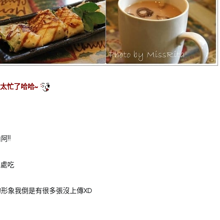
太忙了哈哈~
!!
到處吃
形象我倒是有很多張沒上傳XD