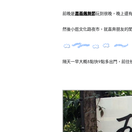
前晚是
嘉義飆舞節
玩到很晚，晚上還有
然後小逛文化路夜市，就直奔朋友的
隔天一早大概8點快9點多出門，前往