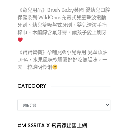
《育兒用品》Brush Baby英國 嬰幼兒口腔
保健系列‧WildOnes充電式兒童聲波電動
牙刷、幼兒雙吸盤式牙刷、嬰兒清潔手指
棉巾、木醣醇含氟牙膏，讓孩子愛上刷牙
《寶寶營養》孕哺兒®小兒專用 兒童魚油
DHA，水果風味軟膠囊好好吃無腥味，一
天一粒聰明伶俐
CATEGORY
CATEGORY
#MISSRITA X 飛買家出國上網