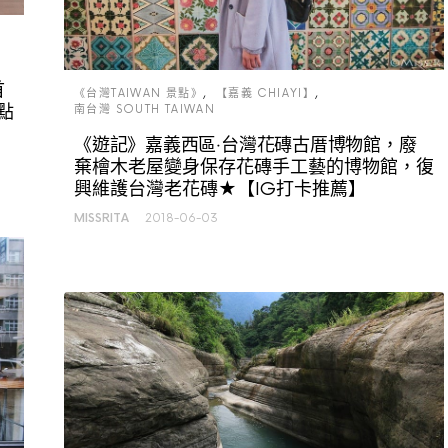
首
《台灣TAIWAN 景點》
【嘉義 CHIAYI】
點
南台灣 SOUTH TAIWAN
《遊記》嘉義西區‧台灣花磚古厝博物館，廢
棄檜木老屋變身保存花磚手工藝的博物館，復
興維護台灣老花磚★【IG打卡推薦】
MISSRITA
2018-06-03