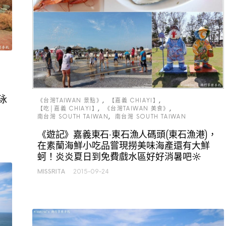
泳
《台灣TAIWAN 景點》
【嘉義 CHIAYI】
【吃│嘉義 CHIAYI】
《台灣TAIWAN 美食》
南台灣 SOUTH TAIWAN
南台灣 SOUTH TAIWAN
《遊記》嘉義東石‧東石漁人碼頭(東石漁港)，
在素蘭海鮮小吃品嘗現撈美味海產還有大鮮
蚵！炎炎夏日到免費戲水區好好消暑吧☼
MISSRITA
2015-09-24