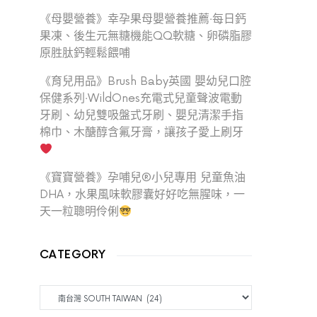
《母嬰營養》幸孕果母嬰營養推薦‧每日鈣
果凍、後生元無糖機能QQ軟糖、卵磷脂膠
原胜肽鈣輕鬆餵哺
《育兒用品》Brush Baby英國 嬰幼兒口腔
保健系列‧WildOnes充電式兒童聲波電動
牙刷、幼兒雙吸盤式牙刷、嬰兒清潔手指
棉巾、木醣醇含氟牙膏，讓孩子愛上刷牙
《寶寶營養》孕哺兒®小兒專用 兒童魚油
DHA，水果風味軟膠囊好好吃無腥味，一
天一粒聰明伶俐
CATEGORY
CATEGORY