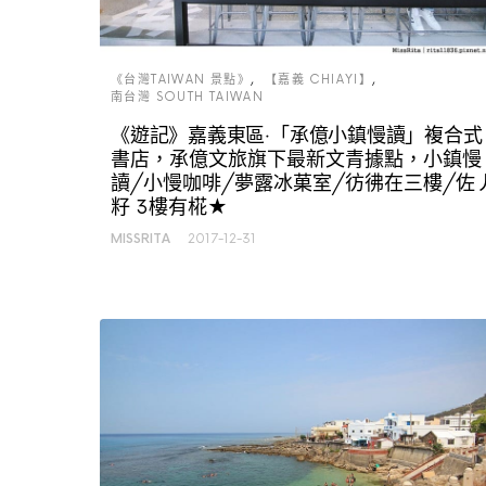
《台灣TAIWAN 景點》
【嘉義 CHIAYI】
南台灣 SOUTH TAIWAN
《遊記》嘉義東區‧「承億小鎮慢讀」複合式
書店，承億文旅旗下最新文青據點，小鎮慢
讀/小慢咖啡/夢露冰菓室/彷彿在三樓/佐
籽 3樓有椛★
MISSRITA
2017-12-31