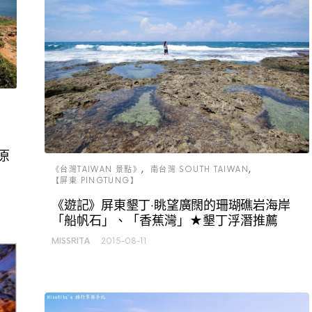
原
《台灣TAIWAN 景點》
南台灣 SOUTH TAIWAN
【屏東 PINGTUNG】
《遊記》屏東墾丁‧眺望廣闊的珊瑚礁岩海岸
「船帆石」、「香蕉灣」★墾丁浮潛推薦
MISSRITA
2015-08-11