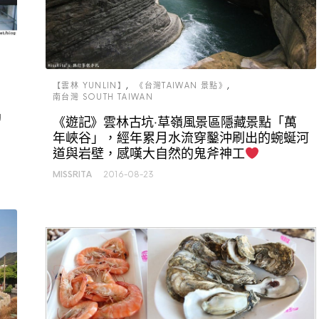
【雲林 YUNLIN】
《台灣TAIWAN 景點》
南台灣 SOUTH TAIWAN
丿
《遊記》雲林古坑‧草嶺風景區隱藏景點「萬
年峽谷」，經年累月水流穿鑿沖刷出的蜿蜒河
道與岩壁，感嘆大自然的鬼斧神工
MISSRITA
2016-08-23