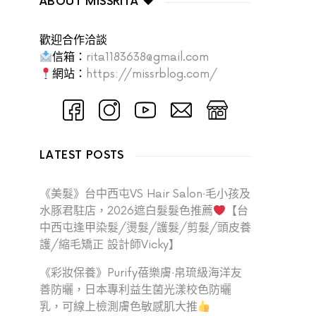
ABOUT MISSRITA ♥
歡迎合作洽談
信箱：
rita1183638@gmail.com
網站：
https://missrblog.com/
LATEST POSTS
《美髮》台中西屯VS Hair Salon‧毛小孩及
水豚君駐店，2026遮白髮髮色推薦
【台
中西屯逢甲染髮/燙髮/護髮/剪髮/頭皮養
護/縮毛矯正 設計師Vicky】
《彩妝保養》Purify蓓樂膚‧帛琉級海洋友
善防曬，日本專利益生菌光漾校色防曬
乳，可線上檢測膚色敏感肌大推