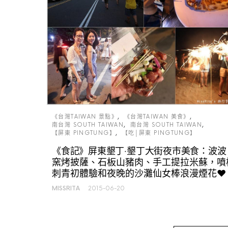
《台灣TAIWAN 景點》
《台灣TAIWAN 美食》
南台灣 SOUTH TAIWAN
南台灣 SOUTH TAIWAN
【屏東 PINGTUNG】
【吃│屏東 PINGTUNG】
《食記》屏東墾丁‧墾丁大街夜市美食：波波
窯烤披薩、石板山豬肉、手工提拉米蘇，噴
刺青初體驗和夜晚的沙灘仙女棒浪漫煙花♥
MISSRITA
2015-06-20