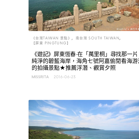
《台灣TAIWAN 景點》
南台灣 SOUTH TAIWAN
【屏東 PINGTUNG】
《遊記》屏東恆春‧在「萬里桐」尋找那一片
純淨的碧藍海岸，海角七號阿嘉偷閒看海游
的拍攝景點★推薦浮潛、觀賞夕照
MISSRITA
2016-06-23