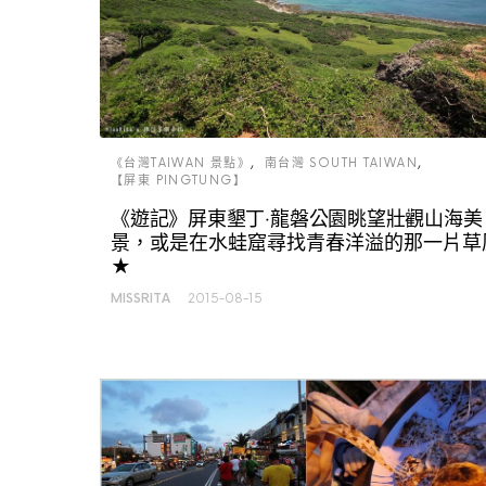
《台灣TAIWAN 景點》
南台灣 SOUTH TAIWAN
【屏東 PINGTUNG】
《遊記》屏東墾丁‧龍磐公園眺望壯觀山海美
景，或是在水蛙窟尋找青春洋溢的那一片草
★
MISSRITA
2015-08-15