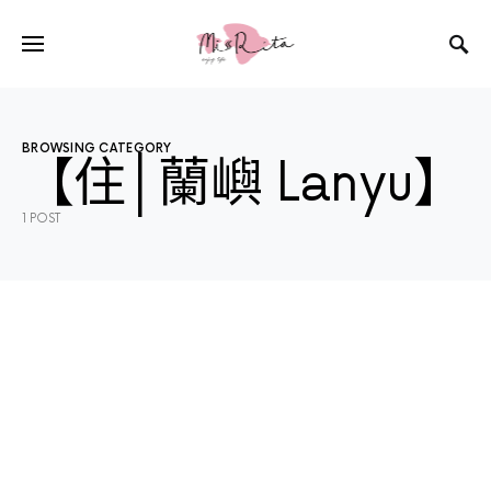
BROWSING CATEGORY
【住│蘭嶼 Lanyu】
1 POST