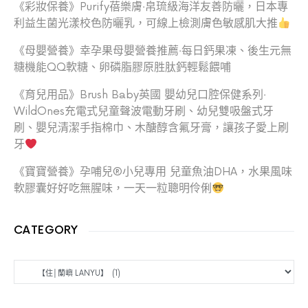
《彩妝保養》Purify蓓樂膚‧帛琉級海洋友善防曬，日本專
利益生菌光漾校色防曬乳，可線上檢測膚色敏感肌大推
《母嬰營養》幸孕果母嬰營養推薦‧每日鈣果凍、後生元無
糖機能QQ軟糖、卵磷脂膠原胜肽鈣輕鬆餵哺
《育兒用品》Brush Baby英國 嬰幼兒口腔保健系列‧
WildOnes充電式兒童聲波電動牙刷、幼兒雙吸盤式牙
刷、嬰兒清潔手指棉巾、木醣醇含氟牙膏，讓孩子愛上刷
牙
《寶寶營養》孕哺兒®小兒專用 兒童魚油DHA，水果風味
軟膠囊好好吃無腥味，一天一粒聰明伶俐
CATEGORY
CATEGORY