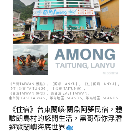
《台灣TAIWAN 景點》
【蘭嶼 LANYU】
【住│蘭嶼 LANYU】
【住│台東 TAITUNG】
【台東 TAITUNG】
《台灣TAIWAN 住宿》
東台灣 EAST TAIWAN
東台灣 EAST TAIWAN
離島地區 ISLANDS
離島地區 ISLANDS
《住宿》台東蘭嶼‧蘭魚阿夢民宿，體
驗朗島村的悠閒生活，黑哥帶你浮潛
遊覽蘭嶼海底世界