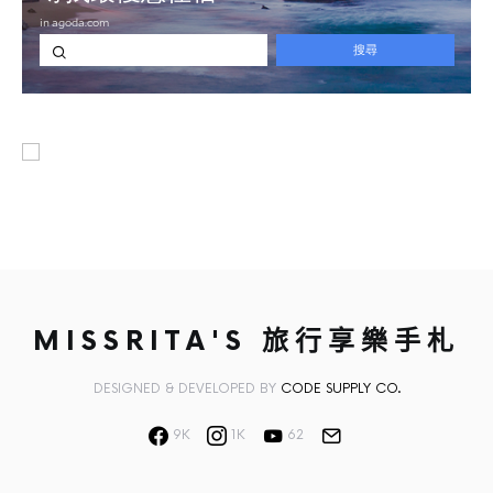
MISSRITA'S 旅行享樂手札
DESIGNED & DEVELOPED BY
CODE SUPPLY CO.
9K
1K
62