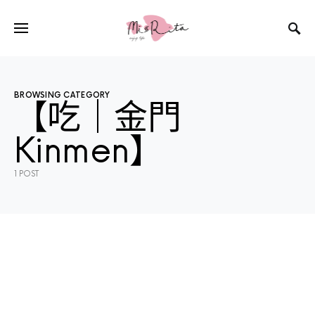
BROWSING CATEGORY
【吃｜金門
Kinmen】
1 POST