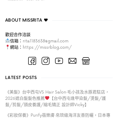
ABOUT MISSRITA ♥
歡迎合作洽談
信箱：
rita1183638@gmail.com
網站：
https://missrblog.com/
LATEST POSTS
《美髮》台中西屯VS Hair Salon‧毛小孩及水豚君駐店，
2026遮白髮髮色推薦
【台中西屯逢甲染髮/燙髮/護
髮/剪髮/頭皮養護/縮毛矯正 設計師Vicky】
《彩妝保養》Purify蓓樂膚‧帛琉級海洋友善防曬，日本專