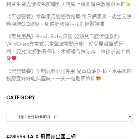
利益生菌光漾校色防曬乳，可線上檢測膚色敏感肌大推
《母嬰營養》幸孕果母嬰營養推薦‧每日鈣果凍、後生元無
糖機能QQ軟糖、卵磷脂膠原胜肽鈣輕鬆餵哺
《育兒用品》Brush Baby英國 嬰幼兒口腔保健系列‧
WildOnes充電式兒童聲波電動牙刷、幼兒雙吸盤式牙
刷、嬰兒清潔手指棉巾、木醣醇含氟牙膏，讓孩子愛上刷
牙
《寶寶營養》孕哺兒®小兒專用 兒童魚油DHA，水果風味
軟膠囊好好吃無腥味，一天一粒聰明伶俐
CATEGORY
CATEGORY
#MISSRITA X 飛買家出國上網