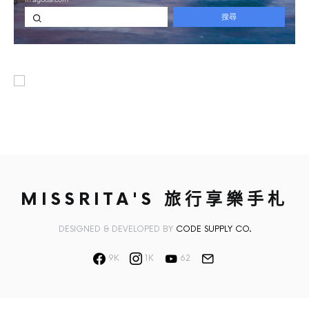
MISSRITA'S 旅行享樂手札
DESIGNED & DEVELOPED BY
CODE SUPPLY CO.
9K
1K
62