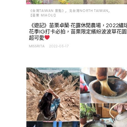
《台灣TAIWAN 景點》
北台灣NORTH TAIWAN
【苗栗 MIAOLI】
《遊記》苗栗卓蘭‧花露休閒農場，2022繡
花季IG打卡必拍，苗栗限定繽紛波波草花園
超可愛
MISSRITA
2022-03-17