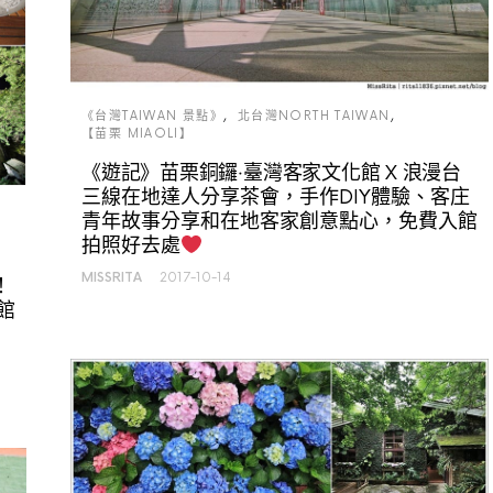
《台灣TAIWAN 景點》
北台灣NORTH TAIWAN
【苗栗 MIAOLI】
《遊記》苗栗銅鑼‧臺灣客家文化館 X 浪漫台
三線在地達人分享茶會，手作DIY體驗、客庄
青年故事分享和在地客家創意點心，免費入館
拍照好去處
MISSRITA
2017-10-14
！
館