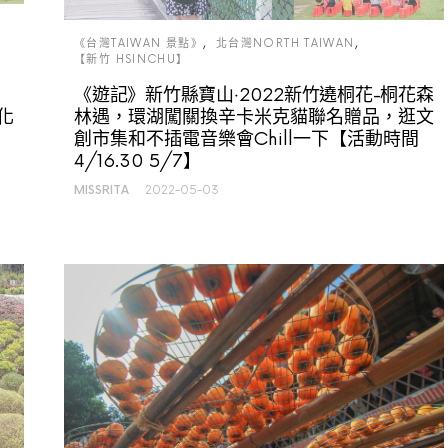
《台灣TAIWAN 景點》
北台灣NORTH TAIWAN
【新竹 HSINCHU】
《遊記》新竹縣寶山‧2022新竹遶桐花-桐花森
化
林遇，環湖闖關換辛卡米克貓聯名贈品，逛文
、
創市集和不插電音樂會Chill一下【活動時間
4/16.30 5/7】
MISSRITA
2022-05-03