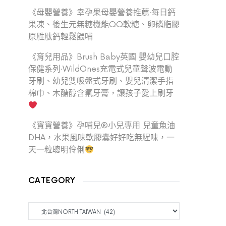
《母嬰營養》幸孕果母嬰營養推薦‧每日鈣
果凍、後生元無糖機能QQ軟糖、卵磷脂膠
原胜肽鈣輕鬆餵哺
《育兒用品》Brush Baby英國 嬰幼兒口腔
保健系列‧WildOnes充電式兒童聲波電動
牙刷、幼兒雙吸盤式牙刷、嬰兒清潔手指
棉巾、木醣醇含氟牙膏，讓孩子愛上刷牙
《寶寶營養》孕哺兒®小兒專用 兒童魚油
DHA，水果風味軟膠囊好好吃無腥味，一
天一粒聰明伶俐
CATEGORY
CATEGORY