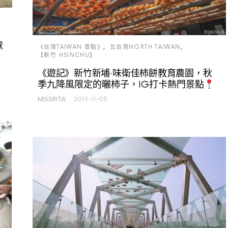
球
《台灣TAIWAN 景點》
北台灣NORTH TAIWAN
【新竹 HSINCHU】
《遊記》新竹新埔‧味衛佳柿餅教育農園，秋
季九降風限定的曬柿子，IG打卡熱門景點
MISSRITA
2019-11-05