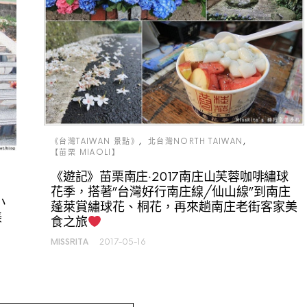
《台灣TAIWAN 景點》
北台灣NORTH TAIWAN
【苗栗 MIAOLI】
《遊記》苗栗南庄‧2017南庄山芙蓉咖啡繡球
花季，搭著”台灣好行南庄線/仙山線”到南庄
小
蓬萊賞繡球花、桐花，再來趟南庄老街客家美
美
食之旅
MISSRITA
2017-05-16