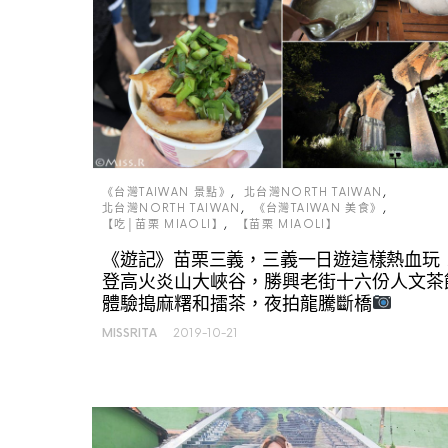
《台灣TAIWAN 景點》
北台灣NORTH TAIWAN
北台灣NORTH TAIWAN
《台灣TAIWAN 美食》
【吃│苗栗 MIAOLI】
【苗栗 MIAOLI】
《遊記》苗栗三義，三義一日遊這樣熱血玩
登高火炎山大峽谷，勝興老街十六份人文茶
體驗搗麻糬和擂茶，夜拍龍騰斷橋
MISSRITA
2019-10-21