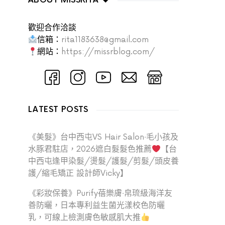
ABOUT MISSRITA ♥
歡迎合作洽談
信箱：
rita1183638@gmail.com
網站：
https://missrblog.com/
LATEST POSTS
《美髮》台中西屯VS Hair Salon‧毛小孩及
水豚君駐店，2026遮白髮髮色推薦
【台
中西屯逢甲染髮/燙髮/護髮/剪髮/頭皮養
護/縮毛矯正 設計師Vicky】
《彩妝保養》Purify蓓樂膚‧帛琉級海洋友
善防曬，日本專利益生菌光漾校色防曬
乳，可線上檢測膚色敏感肌大推