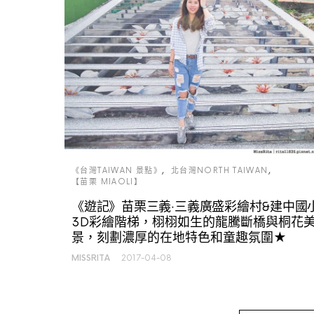
《台灣TAIWAN 景點》
北台灣NORTH TAIWAN
【苗栗 MIAOLI】
《遊記》苗栗三義‧三義廣盛彩繪村&建中國
3D彩繪階梯，栩栩如生的龍騰斷橋與桐花
景，刻劃濃厚的在地特色和童趣氛圍★
MISSRITA
2017-04-08