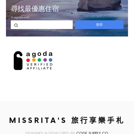
MISSRITA'S 旅行享樂手札
DESIGNED & DEVELOPED BY
CODE SUPPLY CO.