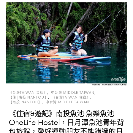
《台灣TAIWAN 景點》
中台灣 MIDDLE TAIWAN
【住│南投 NANTOU】
《台灣TAIWAN 住宿》
【南投 NANTOU】
中台灣 MIDDLE TAIWAN
《住宿&遊記》南投魚池‧魚樂魚池
OneLife Hostel，日月潭魚池青年背
包旅館，愛好運動朋友不能錯過的日