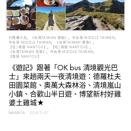
行程懶人包
《台灣TAIWAN 景點》
中台灣 MIDDLE TAIWAN
中台灣 MIDDLE TAIWAN
《台灣TAIWAN 美食》
【住│南投 NANTOU】
【吃│南投 NANTOU】
《台灣TAIWAN 住宿》
中台灣 MIDDLE TAIWAN
【南投 NANTOU】
《遊記》跟著「OK bus 清境觀光巴
士」來趟兩天一夜清境遊：德羅杜夫
田園菜館、奧萬大森林浴、清境嵐山
小鎮、合歡山半日遊、博望新村好雞
婆土雞城★
MISSRITA
2014-11-07