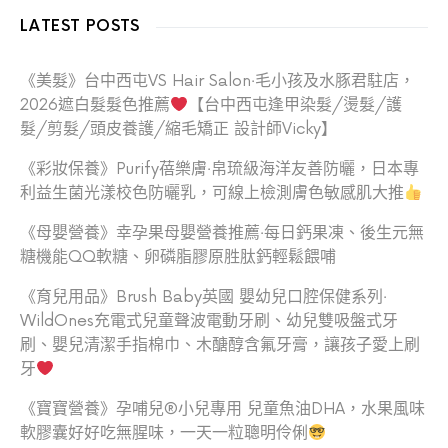
LATEST POSTS
《美髮》台中西屯VS Hair Salon‧毛小孩及水豚君駐店，
2026遮白髮髮色推薦
【台中西屯逢甲染髮/燙髮/護
髮/剪髮/頭皮養護/縮毛矯正 設計師Vicky】
《彩妝保養》Purify蓓樂膚‧帛琉級海洋友善防曬，日本專
利益生菌光漾校色防曬乳，可線上檢測膚色敏感肌大推
《母嬰營養》幸孕果母嬰營養推薦‧每日鈣果凍、後生元無
糖機能QQ軟糖、卵磷脂膠原胜肽鈣輕鬆餵哺
《育兒用品》Brush Baby英國 嬰幼兒口腔保健系列‧
WildOnes充電式兒童聲波電動牙刷、幼兒雙吸盤式牙
刷、嬰兒清潔手指棉巾、木醣醇含氟牙膏，讓孩子愛上刷
牙
《寶寶營養》孕哺兒®小兒專用 兒童魚油DHA，水果風味
軟膠囊好好吃無腥味，一天一粒聰明伶俐