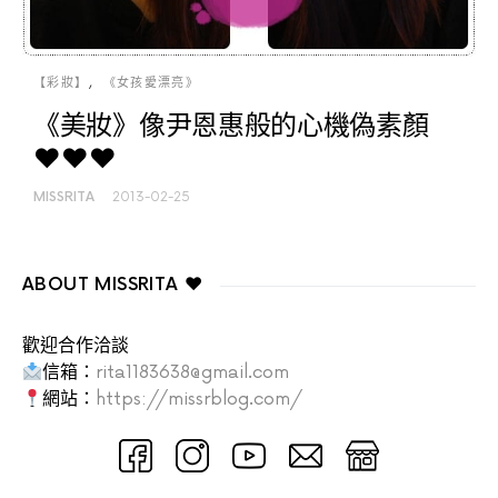
【彩妝】
《女孩愛漂亮》
《美妝》像尹恩惠般的心機偽素顏
♥♥♥
MISSRITA
2013-02-25
ABOUT MISSRITA ♥
歡迎合作洽談
信箱：
rita1183638@gmail.com
網站：
https://missrblog.com/