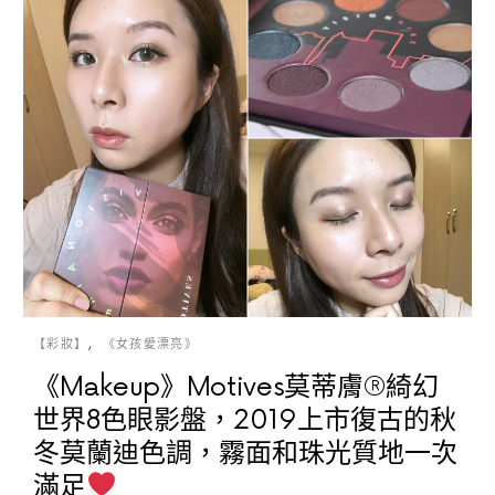
【彩妝】
《女孩愛漂亮》
《Makeup》Motives莫蒂膚®綺幻
世界8色眼影盤，2019上市復古的秋
冬莫蘭迪色調，霧面和珠光質地一次
滿足