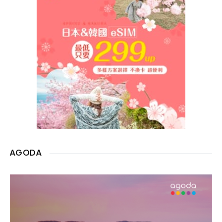
AGODA