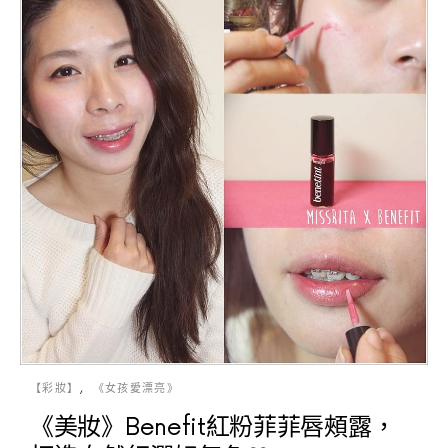
【彩妝】
《女孩愛漂亮》
《美妝》Benefit紅粉菲菲唇頰露，