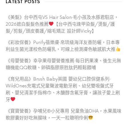
LATEST POSTS
《美髮》台中西屯VS Hair Salon‧毛小孩及水豚君駐店，
2026遮白髮髮色推薦
【台中西屯逢甲染髮/燙髮/護
髮/剪髮/頭皮養護/縮毛矯正 設計師Vicky】
《彩妝保養》Purify蓓樂膚‧帛琉級海洋友善防曬，日本專
利益生菌光漾校色防曬乳，可線上檢測膚色敏感肌大推
《母嬰營養》幸孕果母嬰營養推薦‧每日鈣果凍、後生元無
糖機能QQ軟糖、卵磷脂膠原胜肽鈣輕鬆餵哺
《育兒用品》Brush Baby英國 嬰幼兒口腔保健系列‧
WildOnes充電式兒童聲波電動牙刷、幼兒雙吸盤式牙
刷、嬰兒清潔手指棉巾、木醣醇含氟牙膏，讓孩子愛上刷
牙
《寶寶營養》孕哺兒®小兒專用 兒童魚油DHA，水果風味
軟膠囊好好吃無腥味，一天一粒聰明伶俐