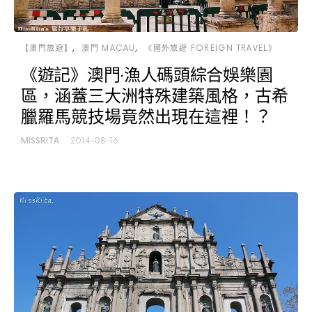
【澳門旅遊】
澳門 MACAU
《國外旅遊 FOREIGN TRAVEL》
《遊記》澳門‧漁人碼頭綜合娛樂園
區，涵蓋三大洲特殊建築風格，古希
臘羅馬競技場竟然出現在這裡！？
MISSRITA
2014-08-16