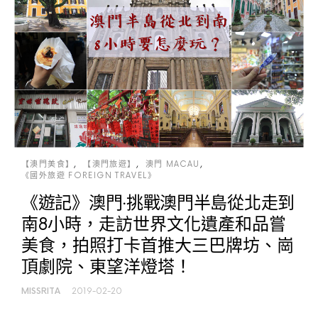
【澳門美食】
【澳門旅遊】
澳門 MACAU
《國外旅遊 FOREIGN TRAVEL》
《遊記》澳門‧挑戰澳門半島從北走到
南8小時，走訪世界文化遺產和品嘗
美食，拍照打卡首推大三巴牌坊、崗
頂劇院、東望洋燈塔！
MISSRITA
2019-02-20