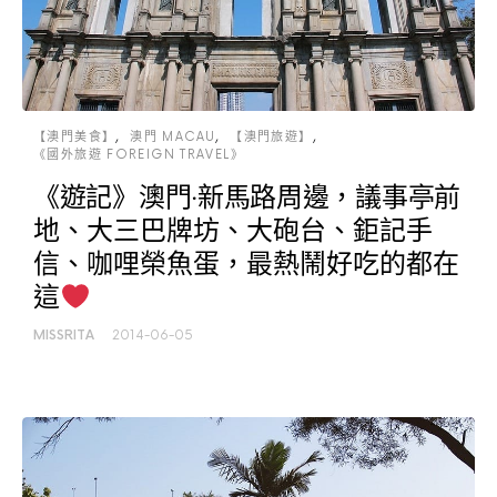
【澳門美食】
澳門 MACAU
【澳門旅遊】
《國外旅遊 FOREIGN TRAVEL》
《遊記》澳門‧新馬路周邊，議事亭前
地、大三巴牌坊、大砲台、鉅記手
信、咖哩榮魚蛋，最熱鬧好吃的都在
這
MISSRITA
2014-06-05