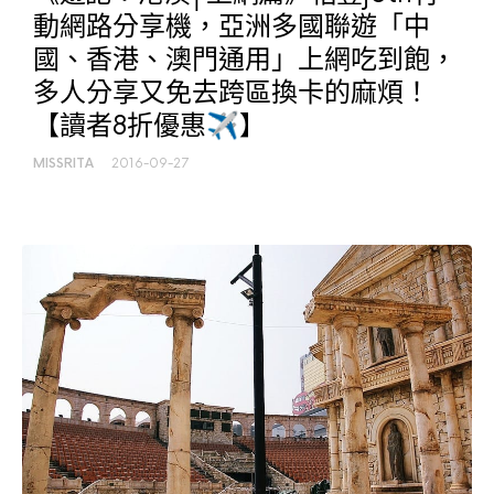
動網路分享機，亞洲多國聯遊「中
國、香港、澳門通用」上網吃到飽，
多人分享又免去跨區換卡的麻煩！
【讀者8折優惠✈】
MISSRITA
2016-09-27