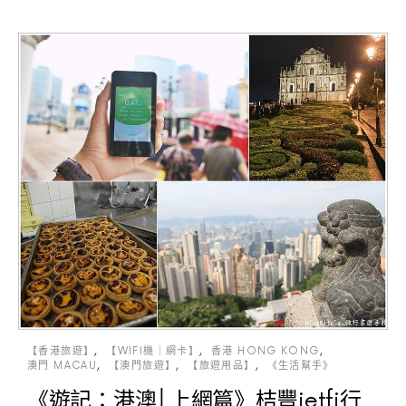
【香港旅遊】
【WIFI機｜網卡】
香港 HONG KONG
澳門 MACAU
【澳門旅遊】
【旅遊用品】
《生活幫手》
《遊記：港澳│上網篇》桔豐jetfi行