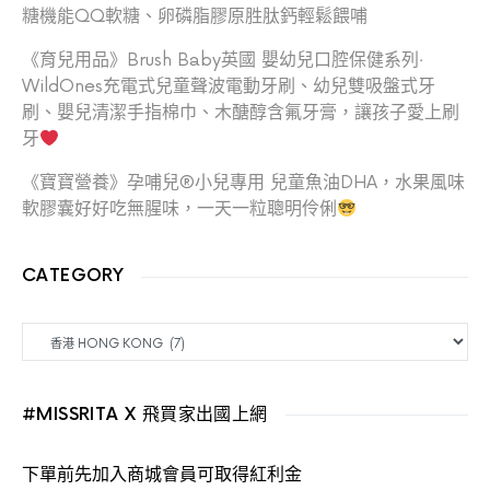
糖機能QQ軟糖、卵磷脂膠原胜肽鈣輕鬆餵哺
《育兒用品》Brush Baby英國 嬰幼兒口腔保健系列‧
WildOnes充電式兒童聲波電動牙刷、幼兒雙吸盤式牙
刷、嬰兒清潔手指棉巾、木醣醇含氟牙膏，讓孩子愛上刷
牙
《寶寶營養》孕哺兒®小兒專用 兒童魚油DHA，水果風味
軟膠囊好好吃無腥味，一天一粒聰明伶俐
CATEGORY
CATEGORY
#MISSRITA X 飛買家出國上網
下單前先加入商城會員可取得紅利金