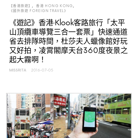
【香港旅遊】
香港 HONG KONG
《國外旅遊 FOREIGN TRAVEL》
《遊記》香港‧Klook客路旅行「太平
山頂纜車導覽三合一套票」快速通道
省去排隊時間，杜莎夫人蠟像館好玩
又好拍，凌霄閣摩天台360度夜景之
起大霧啊！
MISSRITA
2016-07-05