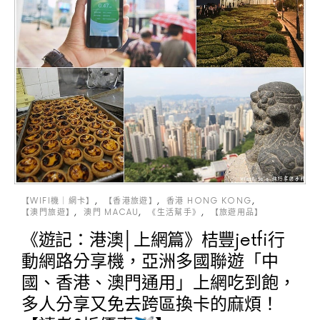
【WIFI機｜網卡】
【香港旅遊】
香港 HONG KONG
【澳門旅遊】
澳門 MACAU
《生活幫手》
【旅遊用品】
《遊記：港澳│上網篇》桔豐jetfi行
動網路分享機，亞洲多國聯遊「中
國、香港、澳門通用」上網吃到飽，
多人分享又免去跨區換卡的麻煩！