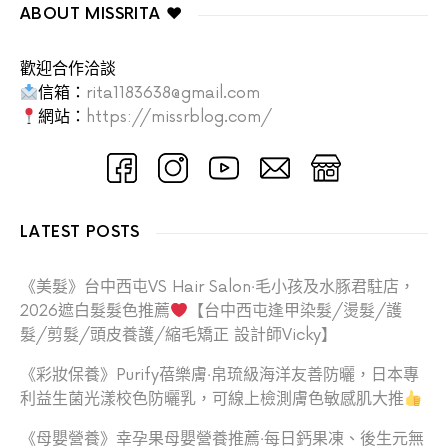
ABOUT MISSRITA ♥
歡迎合作洽談
信箱：
rita1183638@gmail.com
網站：
https://missrblog.com/
LATEST POSTS
《美髮》台中西屯VS Hair Salon‧毛小孩及水豚君駐店，
2026遮白髮髮色推薦
【台中西屯逢甲染髮/燙髮/護
髮/剪髮/頭皮養護/縮毛矯正 設計師Vicky】
《彩妝保養》Purify蓓樂膚‧帛琉級海洋友善防曬，日本專
利益生菌光漾校色防曬乳，可線上檢測膚色敏感肌大推
《母嬰營養》幸孕果母嬰營養推薦‧每日鈣果凍、後生元無