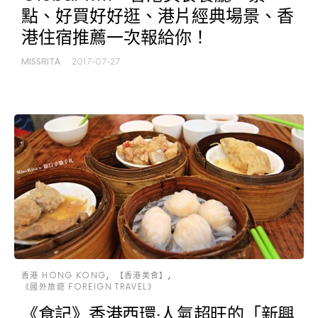
點、好買好好逛、港片經典場景、香
港住宿推薦一次報給你！
MISSRITA
2017-07-27
香港 HONG KONG
【香港美食】
《國外旅遊 FOREIGN TRAVEL》
《食記》香港西環‧人氣超旺的「新興