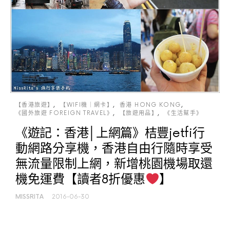
【香港旅遊】
【WIFI機｜網卡】
香港 HONG KONG
《國外旅遊 FOREIGN TRAVEL》
【旅遊用品】
《生活幫手》
《遊記：香港│上網篇》桔豐jetfi行
動網路分享機，香港自由行隨時享受
無流量限制上網，新增桃園機場取還
機免運費【讀者8折優惠
】
MISSRITA
2016-06-30