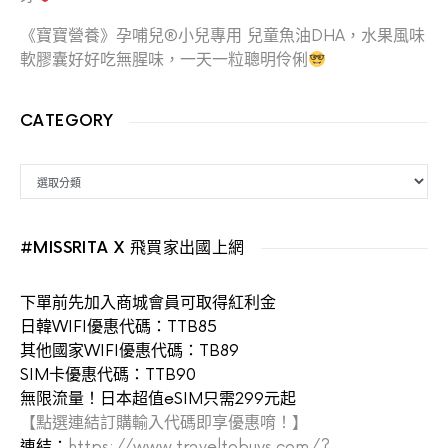
《寶寶營養》孕哺兒®小兒專用 兒童魚油DHA，水果風味
軟膠囊好好吃無腥味，一天一粒聰明伶俐
CATEGORY
CATEGORY
#MISSRITA X 飛買家出國上網
下單前先加入商城會員可取得紅利金
日韓WIFI優惠代碼：TTB85
其他國家WIFI優惠代碼：TB89
SIM卡優惠代碼：TTB90
無限流量！日本超值eSIM只需299元起
【點選連結訂購輸入代碼即享優惠唷！】
連結：
https://www.traveltobuys.com/?