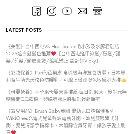
LATEST POSTS
《美髮》台中西屯VS Hair Salon‧毛小孩及水豚君駐店，
2026遮白髮髮色推薦
【台中西屯逢甲染髮/燙髮/護
髮/剪髮/頭皮養護/縮毛矯正 設計師Vicky】
《彩妝保養》Purify蓓樂膚‧帛琉級海洋友善防曬，日本專
利益生菌光漾校色防曬乳，可線上檢測膚色敏感肌大推
《母嬰營養》幸孕果母嬰營養推薦‧每日鈣果凍、後生元無
糖機能QQ軟糖、卵磷脂膠原胜肽鈣輕鬆餵哺
《育兒用品》Brush Baby英國 嬰幼兒口腔保健系列‧
WildOnes充電式兒童聲波電動牙刷、幼兒雙吸盤式牙
刷、嬰兒清潔手指棉巾、木醣醇含氟牙膏，讓孩子愛上刷
牙