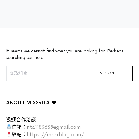
It seems we cannot find what you are looking for. Perhaps
searching can help.
SEARCH FOR:
SEARCH
ABOUT MISSRITA ♥
歡迎合作洽談
信箱：
rita1183638@gmail.com
網站：
https://missrblog.com/