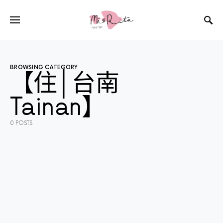
BROWSING CATEGORY
【住│台南
Tainan】
0 POSTS