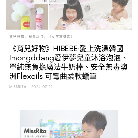
育兒好物
兒童玩具
《女孩當媽媽》
《育兒好物》HIBEBE‧愛上洗澡韓國
Imongddang愛伊夢兒童沐浴泡泡、
單純無負擔魔法牛奶棒、安全無毒澳
洲Flexcils 可彎曲柔軟蠟筆
MISSRITA
2024-03-12