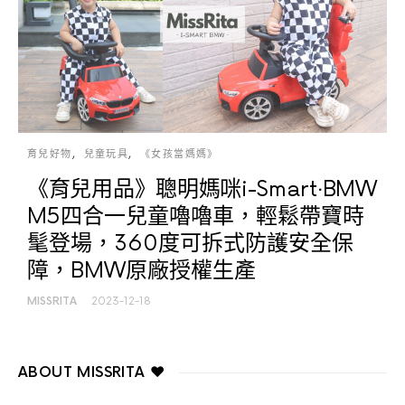
育兒好物
兒童玩具
《女孩當媽媽》
《育兒用品》聰明媽咪i-Smart‧BMW
M5四合一兒童嚕嚕車，輕鬆帶寶時
髦登場，360度可拆式防護安全保
障，BMW原廠授權生產
MISSRITA
2023-12-18
ABOUT MISSRITA ♥