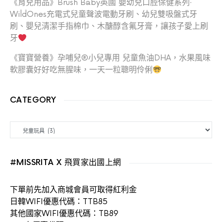
《育兒用品》Brush Baby英國 嬰幼兒口腔保健系列‧
WildOnes充電式兒童聲波電動牙刷、幼兒雙吸盤式牙
刷、嬰兒清潔手指棉巾、木醣醇含氟牙膏，讓孩子愛上刷
牙
《寶寶營養》孕哺兒®小兒專用 兒童魚油DHA，水果風味
軟膠囊好好吃無腥味，一天一粒聰明伶俐
CATEGORY
CATEGORY
#MISSRITA X 飛買家出國上網
下單前先加入商城會員可取得紅利金
日韓WIFI優惠代碼：TTB85
其他國家WIFI優惠代碼：TB89