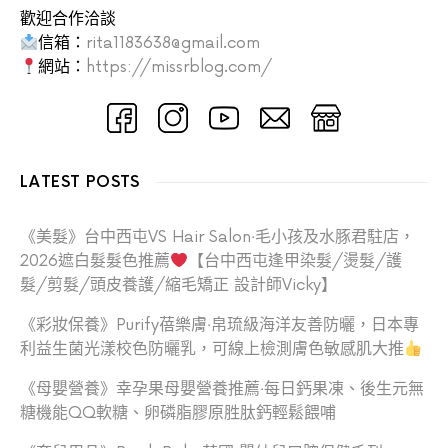
歡迎合作洽談
信箱：
rita1183638@gmail.com
網站：
https://missrblog.com/
LATEST POSTS
《美髮》台中西屯VS Hair Salon‧毛小孩及水豚君駐店，
2026遮白髮髮色推薦
【台中西屯逢甲染髮/燙髮/護
髮/剪髮/頭皮養護/縮毛矯正 設計師Vicky】
《彩妝保養》Purify蓓樂膚‧帛琉級海洋友善防曬，日本專
利益生菌光漾校色防曬乳，可線上檢測膚色敏感肌大推
《母嬰營養》幸孕果母嬰營養推薦‧每日鈣果凍、後生元無
糖機能QQ軟糖、卵磷脂膠原胜肽鈣輕鬆餵哺