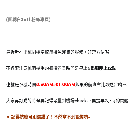
(圖轉自
Jetfi粉絲專頁
)
最近新推出桃園機場取還機免運費的服務，非常方便呢！
不過要注意桃園機場的櫃檯營業時間是
早上6點到晚上12點
也就是班機時間
8:30AM~01:00AM
起飛的航班會比較適合唷~~
大家再訂購的時候要記得考量到機場check-in要提早2小時的問題
※ 記得航廈可別選錯了！不然拿不到設備唷~