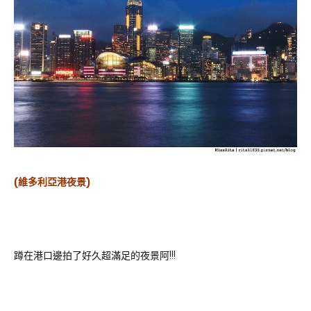
(維多利亞港夜景)
蹲在港口邊拍了好久超滿足的夜景阿!!!