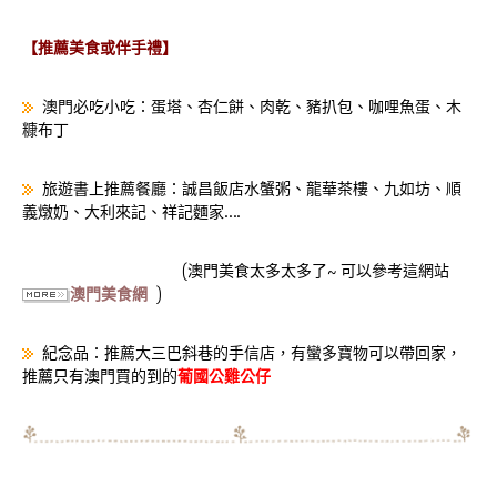
【推薦美食或伴手禮】
澳門必吃小吃：蛋塔、杏仁餅、肉乾、豬扒包、咖哩魚蛋、木
糠布丁
旅遊書上推薦餐廳：誠昌飯店水蟹粥、龍華茶樓、九如坊、順
義燉奶、大利來記、祥記麵家….
(澳門美食太多太多了~ 可以參考這網站
澳門美食網
)
紀念品：推薦大三巴斜巷的手信店，有蠻多寶物可以帶回家，
推薦只有澳門買的到的
葡國公雞公仔