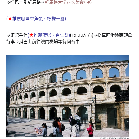
→搭巴士到新馬路→
新馬路大堂巷吃美食小吃
(
★
推薦咖哩榮魚蛋、檸檬車露)
→鉅記手信
(
★
推薦蛋塔、杏仁餅)
(15:00左右)→搭車回港澳碼頭拿
行李→搭巴士前往澳門機場等待回台中