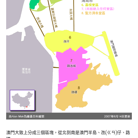
澳門大致上分成三個區塊，從北到南是澳門半島、氹(ㄍㄢ)仔、路