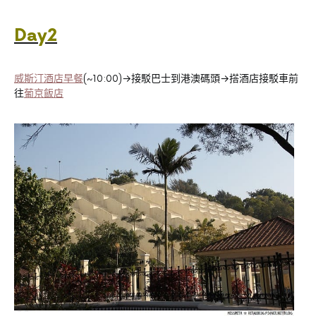
Day2
威斯汀酒店早餐
(~10:00)→接駁巴士到港澳碼頭→搭酒店接駁車前
往
葡京飯店