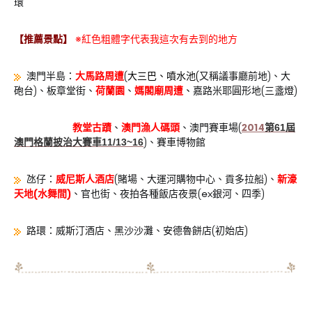
環
【推薦景點】
※紅色粗體字代表我這次有去到的地方
澳門半島：
大馬路周遭
(
大三巴、噴水池(
又稱議事廳前地)、大
砲台)、板章堂街、
荷蘭園
、
媽閣廟周遭
、
嘉路米耶圓形地(三盞燈)
教堂古蹟
、
澳門漁人碼頭
、澳門賽車場(
2014
第61屆
澳門格蘭披治大賽車11/13~16
)、賽車博物館
氹仔：
威尼斯人酒店
(賭場、大運河購物中心、貢多拉船)、
新濠
天地(水舞間)
、官也街、夜拍各種飯店夜景(ex銀河、四季)
路環：威斯汀酒店、黑沙沙灘、安德魯餅店(初始店)