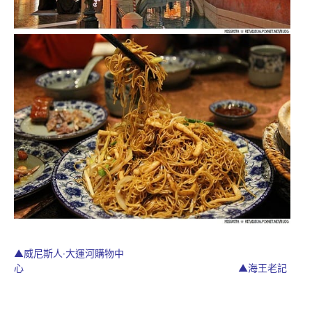
▲威尼斯人‧大運河購物中
心 ▲海王老記