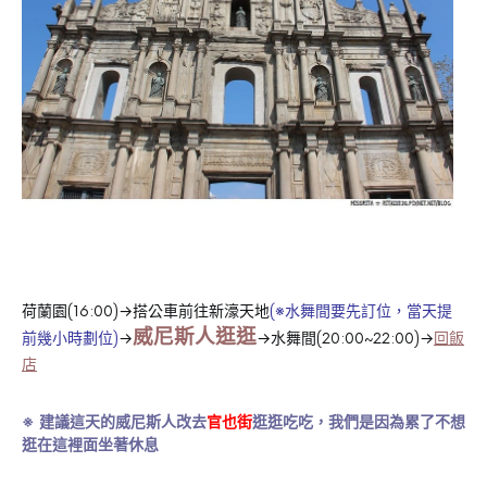
荷蘭園(16:00)→搭公車前往新濠天地
(※水舞間要先訂位，當天提
威尼斯人逛逛
前幾小時劃位)
→
→水舞間(20:00~22:00)→
回飯
店
※ 建議這天的威尼斯人改去
官也街
逛逛吃吃，我們是因為累了不想
逛在這裡面坐著休息