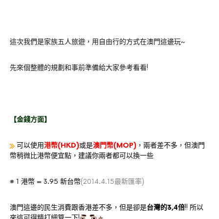
這次我們是家族五人旅遊，用自由行的方式在澳門這邊玩~
先來個整體的規劃和事前準備給大家參考看看!
【金錢方面】
可以使用
港幣(HKD)
或是
澳門幣(MOP)
，兩者差不多，但澳門
幣稍微比港幣便宜點，建議你兩者都可以換一些
※ 1 港幣 = 3.95 新台幣
(2014.4.15最新匯率)
澳門這邊的民生消費跟香港差不多，但是卻是
台灣的3,4倍
!! 所以
來這可得精打細算一下!