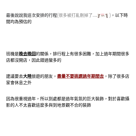
最後說說我這次安排的行程
(很多被打亂刪掉了….
)
，以下時
間均為預估的
班機是
晚去晚回
的關係，排行程上有很多困難，加上過年期間很多
店都沒開店，因此錯過蠻多的
建議要去
大陸
旅遊的朋友，
盡量不要挑選過年期間去
，除了很多店
家會休息之外
因為很重視過年，所以到處都是過年氣氛的巨大裝飾，對於喜歡攝
影的人不太喜歡這麼多與到地景觀不合的裝飾