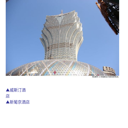
▲威斯汀酒
店
▲新葡京酒店