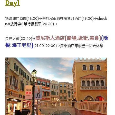
Day1
抵達澳門時間(18:00)→搭計程車前往威斯汀酒店(19:00)→check
in&放行李&等待接駁車(20:30)→
威尼斯人酒店(賭場,逛街,美食)
(晚
金光大道(20:40)→
餐:海王老記)
(21:00-22:00)→搭乘酒店穿梭巴士回去休息