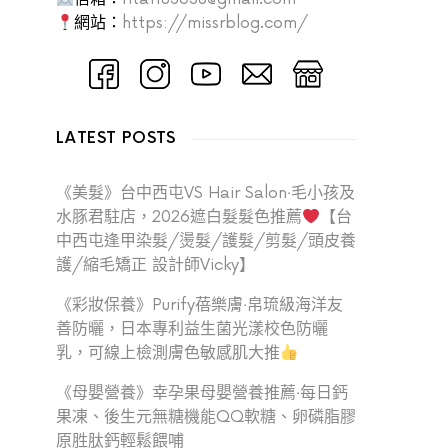
網站：
https://missrblog.com/
LATEST POSTS
《美髮》台中西屯VS Hair Salon‧毛小孩及
水豚君駐店，2026遮白髮髮色推薦
【台
中西屯逢甲染髮/燙髮/護髮/剪髮/頭皮養
護/縮毛矯正 設計師Vicky】
《彩妝保養》Purify蓓樂膚‧帛琉級海洋友
善防曬，日本專利益生菌光漾校色防曬
乳，可線上檢測膚色敏感肌大推
《母嬰營養》幸孕果母嬰營養推薦‧每日鈣
果凍、後生元無糖機能QQ軟糖、卵磷脂膠
原胜肽鈣輕鬆餵哺