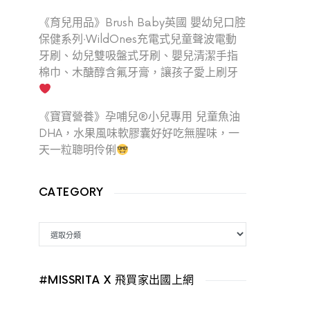
《育兒用品》Brush Baby英國 嬰幼兒口腔
保健系列‧WildOnes充電式兒童聲波電動
牙刷、幼兒雙吸盤式牙刷、嬰兒清潔手指
棉巾、木醣醇含氟牙膏，讓孩子愛上刷牙
《寶寶營養》孕哺兒®小兒專用 兒童魚油
DHA，水果風味軟膠囊好好吃無腥味，一
天一粒聰明伶俐
CATEGORY
CATEGORY
#MISSRITA X 飛買家出國上網