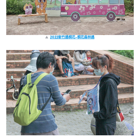
▲
2022新竹遶桐花-桐花森林遇