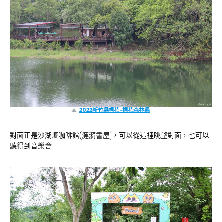
▲
2022新竹遶桐花-桐花森林遇
對面正是沙湖壢咖啡館(漣漪書屋)，可以從這裡眺望對面，也可以
聽得到音樂會