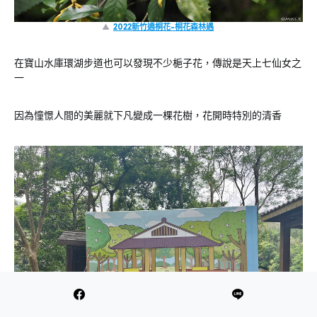
▲
2022新竹遶桐花-桐花森林遇
在寶山水庫環湖步道也可以發現不少梔子花，傳說是天上七仙女之
一
因為憧憬人間的美麗就下凡變成一棵花樹，花開時特別的清香