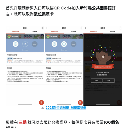
首先在環湖步道入口可以掃QR Code加入
新竹縣公共圖書館
好
友，就可以取得
數位集章卡
▲
2022新竹遶桐花-桐花森林遇
累積完
三點
就可以去服務台換贈品，每個梯次只有限量
100個名