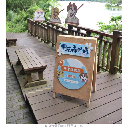
▲ 辛卡貓釣魚拍照區 400M