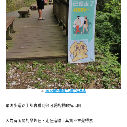
▲
2022新竹遶桐花-桐花森林遇
環湖步道路上都會看到很可愛的貓咪指示圖
因為有闖關的樂趣在，走在這路上其實不會覺得累