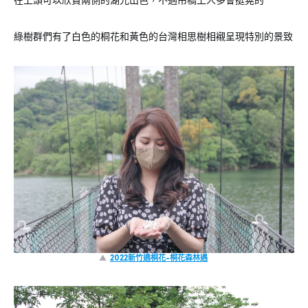
在上頭可以欣賞兩側的湖光山色，不過吊橋上人多會挺晃的
綠樹群們有了白色的桐花和黃色的台灣相思樹相襯呈現特別的景致
▲
2022新竹遶桐花-桐花森林遇