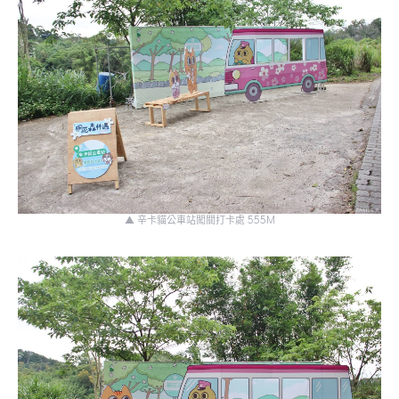
▲ 辛卡貓公車站闖關打卡處 555M