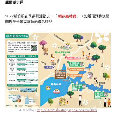
庫環湖步道
2022新竹桐花季系列活動之一「
桐花森林遇
」，沿著環湖步道闖
關換辛卡米克貓超萌聯名贈品
▲ 官方網站：
http://2022hakkatung.mpcm.com.tw/#m5