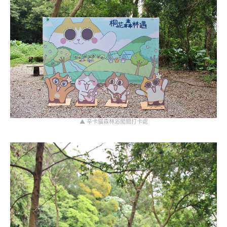
▲ 辛卡貓森林浴闖關打卡處