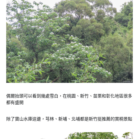
偶爾抬頭可以看到幾處雪白，在桃園、新竹、苗栗和彰化地區很多
都有盛開
除了寶山水庫這邊，芎林、新埔、北埔都是新竹挺推薦的賞桐景點