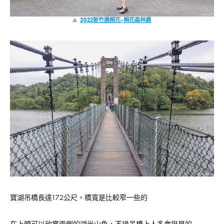
▲
2022新竹遶桐花-桐花森林遇
寶湖吊橋長達172公尺，橋寬是比較窄一些的