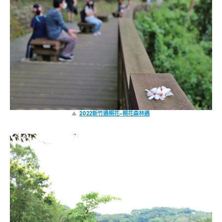
▲
2022新竹遶桐花-桐花森林遇