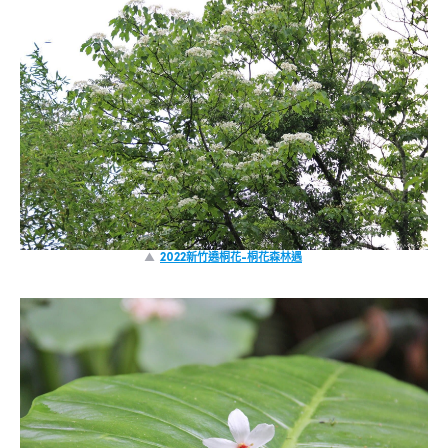
▲
2022新竹遶桐花-桐花森林遇