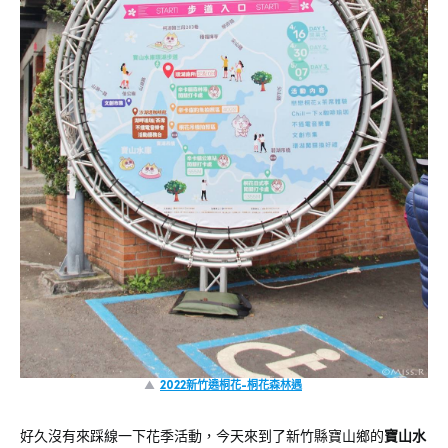
▲
2022新竹遶桐花-桐花森林遇
好久沒有來踩線一下花季活動，今天來到了新竹縣寶山鄉的
寶山水