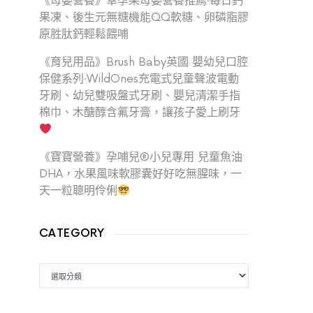
《母嬰營養》幸孕果母嬰營養推薦‧每日鈣
果凍、後生元無糖機能QQ軟糖、卵磷脂膠
原胜肽鈣輕鬆餵哺
《育兒用品》Brush Baby英國 嬰幼兒口腔
保健系列‧WildOnes充電式兒童聲波電動
牙刷、幼兒雙吸盤式牙刷、嬰兒清潔手指
棉巾、木醣醇含氟牙膏，讓孩子愛上刷牙
《寶寶營養》孕哺兒®小兒專用 兒童魚油
DHA，水果風味軟膠囊好好吃無腥味，一
天一粒聰明伶俐
CATEGORY
CATEGORY