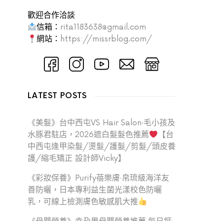
歡迎合作洽談
信箱：
rita1183638@gmail.com
網站：
https://missrblog.com/
LATEST POSTS
《美髮》台中西屯VS Hair Salon‧毛小孩及
水豚君駐店，2026遮白髮髮色推薦
【台
中西屯逢甲染髮/燙髮/護髮/剪髮/頭皮養
護/縮毛矯正 設計師Vicky】
《彩妝保養》Purify蓓樂膚‧帛琉級海洋友
善防曬，日本專利益生菌光漾校色防曬
乳，可線上檢測膚色敏感肌大推