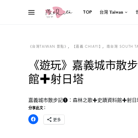
TOP
台灣 𝐓𝐚𝐢𝐰𝐚𝐧
世
《台灣TAIWAN 景點》
【嘉義 CHIAYI】
南台灣 SOUTH T
《遊玩》嘉義城市散步
館✚射日塔
嘉義城市散步記❶：森林之歌✚史蹟資料館✚射日
分享此文：
更多