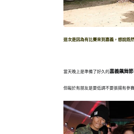
這次是因為有比賽來到嘉義，想說既
嘉義飆舞節
當天晚上是準備了好久的
但礙於有朋友是要低調不要張揚有參賽