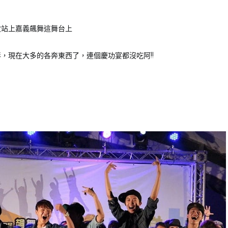
次站上嘉義飆舞這舞台上
，現在大多的各奔東西了，連個慶功宴都沒吃阿!!