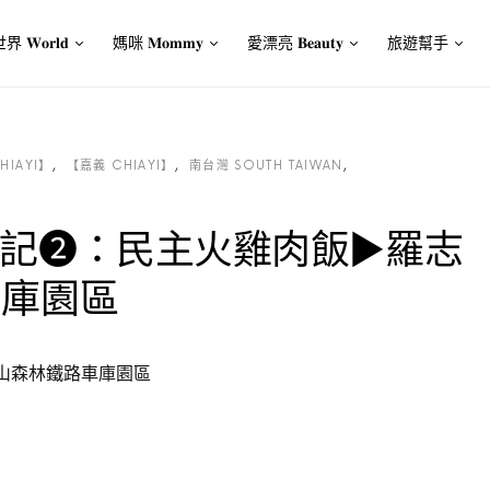
界 𝐖𝐨𝐫𝐥𝐝
媽咪 𝐌𝐨𝐦𝐦𝐲
愛漂亮 𝐁𝐞𝐚𝐮𝐭𝐲
旅遊幫手
HIAYI】
【嘉義 CHIAYI】
南台灣 SOUTH TAIWAN
記❷：民主火雞肉飯►羅志
車庫園區
山森林鐵路車庫園區