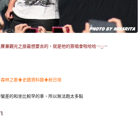
義比賽兼觀光之旅最想要去的，就是他的簽唱會啦哈哈
：森林之歌✚史蹟資料館✚射日塔
力蠻差的和坐比較早的車，所以無法跑太多點