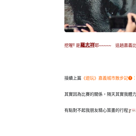
羅志祥
挖喔!! 是
耶~~~~~ 這趟嘉
接續上篇
《遊玩》嘉義城市散步記❶
其實因為比賽的關係，隔天其實我體
有點對不起我朋友精心策畫的行程