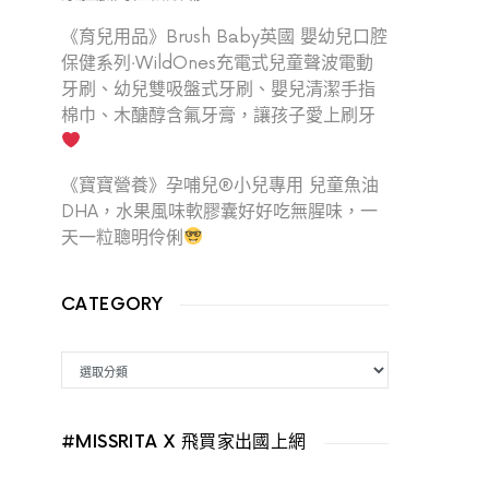
《育兒用品》Brush Baby英國 嬰幼兒口腔
保健系列‧WildOnes充電式兒童聲波電動
牙刷、幼兒雙吸盤式牙刷、嬰兒清潔手指
棉巾、木醣醇含氟牙膏，讓孩子愛上刷牙
《寶寶營養》孕哺兒®小兒專用 兒童魚油
DHA，水果風味軟膠囊好好吃無腥味，一
天一粒聰明伶俐
CATEGORY
CATEGORY
#MISSRITA X 飛買家出國上網