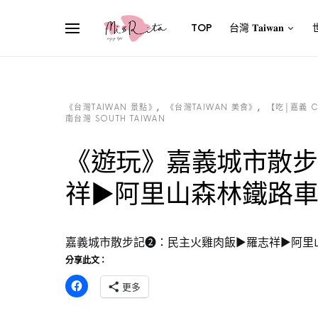
TOP
台灣 𝐓𝐚𝐢𝐰𝐚𝐧
世
《台灣TAIWAN 景點》
《台灣TAIWAN 美食》
【吃│嘉義 C
南台灣 SOUTH TAIWAN
《遊玩》嘉義城市散步
祥►阿里山森林鐵路
嘉義城市散步記❷：民主火雞肉飯►羅志祥►阿里
分享此文：
更多