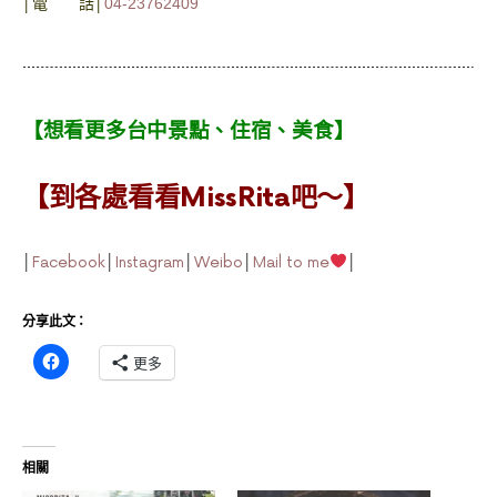
│電 話│
04-23762409
【想看更多台中
景點
、
住宿
、
美食
】
【到各處看看MissRita吧～】
│
Facebook
│
Instagram
│
Weibo
│
Mail to me
│
分享此文：
更多
相關