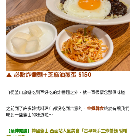
▲ 必點炸醬麵+芝麻油煎蛋 $150
自從釜山旅遊吃到巨好吃的炸醬麵之外，就一直很懷念那個味道
之前到了許多韓式料理店都沒吃到合意的，
金煮韓食
終於有讓我們
吃到一些釜山的味道啦～
【延伸閱讀】
韓國釜山‧西面站人氣美食「古早味手工炸醬麵 범태