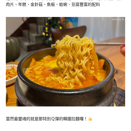
肉片、年糕、金針菇、魚板、蛤蜊、豆腐豐富的配料
當然最靈魂的就是那特別Ｑ彈的韓國拉麵囉！