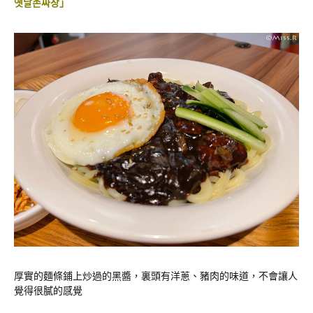
옛날손짜장」
厚實的麵條鋪上炒過的黑醬，裏頭有洋蔥、豬肉的味道，不會讓人
覺得很膩的感覺