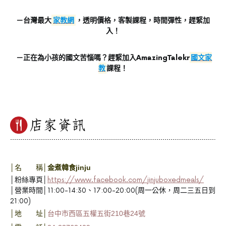
－台灣最大
家教網
，透明價格，客製課程，時間彈性，趕緊加
入！
－正在為小孩的國文苦惱嗎？趕緊加入AmazingTalekr
國文家
教
課程！
│名 稱│
金煮韓食jinju
│粉絲專頁│
https://www.facebook.com/jinjuboxedmeals/
│營業時間│11:00-14:30、17:00-20:00(周一公休，周二三五日到
21:00)
│地 址
│
台中市西區五權五街210巷24號