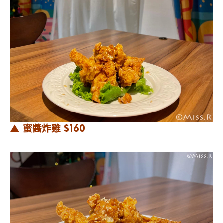
▲ 蜜醬炸雞 $160