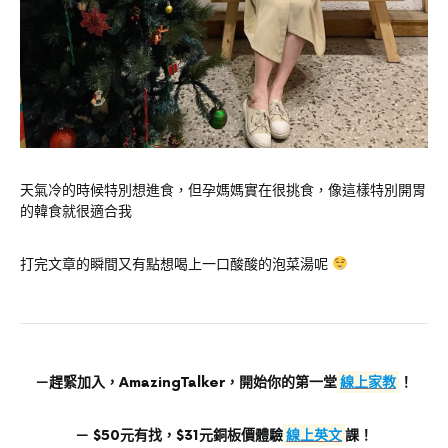
天氣冷的時候特別想進食，但孕媽媽實在很挑食，像這樣特別開胃
的韓食就很適合我
打完文章的瞬間又有點想喝上一口酸酸的泡菜湯呢
－趕緊加入，AmazingTalker，開始你的第一堂
線上家教
！
－ $50元有找，$31元銅板價體驗
線上英文
課！