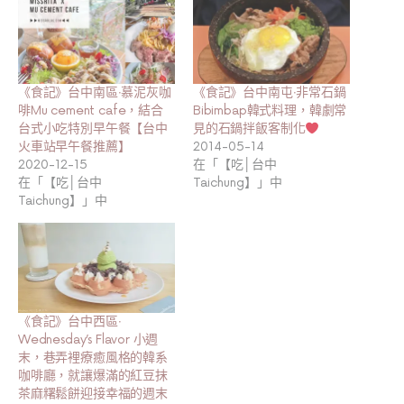
《食記》台中南區‧慕泥灰咖
《食記》台中南屯‧非常石鍋
啡Mu cement cafe，結合
Bibimbap韓式料理，韓劇常
台式小吃特別早午餐【台中
見的石鍋拌飯客制化
火車站早午餐推薦】
2014-05-14
2020-12-15
在「【吃│台中
在「【吃│台中
Taichung】」中
Taichung】」中
《食記》台中西區‧
Wednesday’s Flavor 小週
末，巷弄裡療癒風格的韓系
咖啡廳，就讓爆滿的紅豆抹
茶麻糬鬆餅迎接幸福的週末