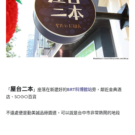
屋台二本
「
」座落在新建好的
BRT科博館站
旁，鄰近金典酒
店、SOGO百貨
不遠處便是勤美誠品綠園道，可以說是台中市非常熱鬧的地段