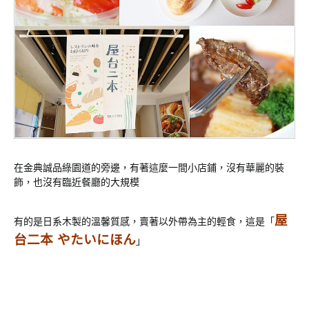
在金典誠品綠園道的旁邊，有著這麼一間小店鋪，沒有華麗的裝
飾，也沒有臨近餐廳的大規模
屋
有的是日系木製的溫馨質感，賣著以外帶為主的輕食，這是「
台二本 やたいにほん
」