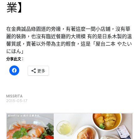
業】
在金典誠品綠園道的旁邊，有著這麼一間小店鋪，沒有華
麗的裝飾，也沒有臨近餐廳的大規模 有的是日系木製的溫
馨質感，賣著以外帶為主的輕食，這是「屋台二本 やたい
にほん」
分享此文：
更多
MISSRITA
2015-03-17