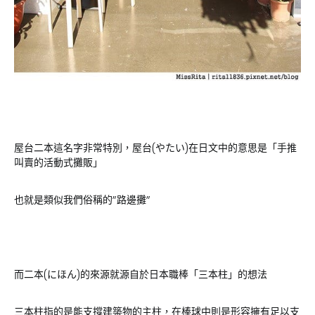
屋台二本這名字非常特別，屋台(やたい)在日文中的意思是「手推
叫賣的活動式攤販」
也就是類似我們俗稱的”路邊攤”
而二本(にほん)的來源就源自於日本職棒「三本柱」的想法
三本柱指的是能支撐建築物的主柱，在棒球中則是形容擁有足以支