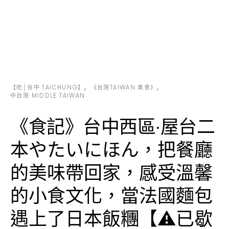
【吃│台中 TAICHUNG】
《台灣TAIWAN 美食》
中台灣 MIDDLE TAIWAN
《食記》台中西區‧屋台二
本やたいにほん，把餐廳
的美味帶回家，感受溫馨
的小食文化，當法國麵包
遇上了日本飯糰【⚠已歇