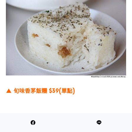
▲ 旬味香茅飯糰 $39(單點)
使用的是苑裡飽滿稻穗的壽司米，加上新鮮的香茅、羅勒和檸檬葉
煮出香氣天然的飯