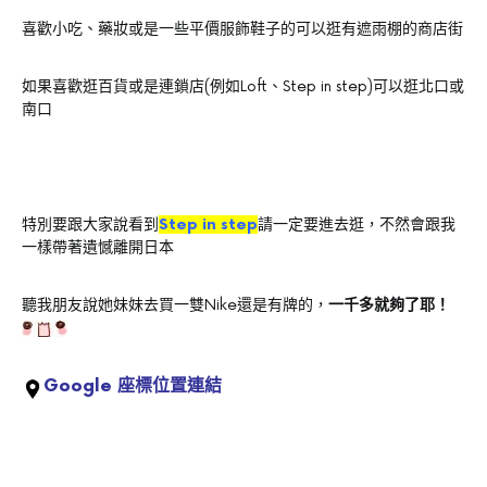
喜歡小吃、藥妝或是一些平價服飾鞋子的可以逛有遮雨棚的商店街
如果喜歡逛百貨或是連鎖店(例如Loft、Step in step)可以逛北口或
南口
特別要跟大家說看到
Step in step
請一定要進去逛，不然會跟我
一樣帶著遺憾離開日本
聽我朋友說她妹妹去買一雙Nike還是有牌的，
一千多就夠了耶！
Google 座標位置連結