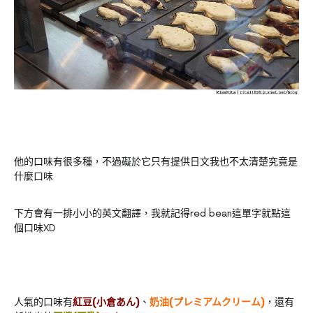
他的口味有很多種，不過礙於它只有提供日文我也不太清楚究竟是
什麼口味
下方會有一排小小的英文翻譯，我就記得red bean這單字就點這
個口味XD
人氣的口味有
紅豆(小倉あん)
、
奶油(プレミアムクリーム)
，還有