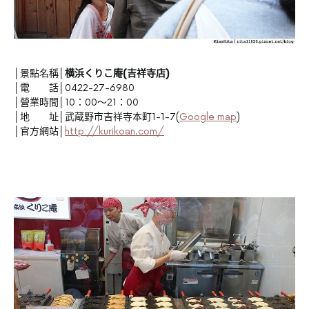
│景點名稱│
横浜くりこ庵(吉祥寺店)
│電 話│0422-27-6980
│營業時間│10：00～21：00
│地 址│武蔵野市吉祥寺本町1-1-7(
Google map
)
│官方網站│
http://kurikoan.com/