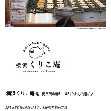
横浜くりこ庵
“
“是一間賣鯛魚燒和一些甜食點心的連鎖店
吉祥寺的分店就在SATOU店鋪後方的巷弄理