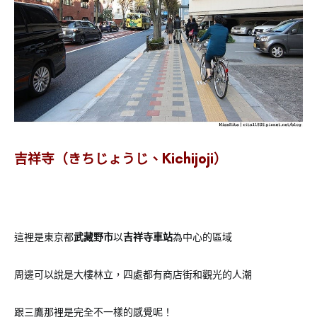
吉祥寺（きちじょうじ、Kichijoji）
這裡是東京都
武藏野市
以
吉祥寺車站
為中心的區域
周邊可以說是大樓林立，四處都有商店街和觀光的人潮
跟三鷹那裡是完全不一樣的感覺呢！