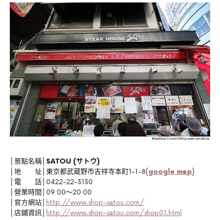
│景點名稱│
SATOU (サトウ)
│地 址│東京都武蔵野市吉祥寺本町1-1-8(
google map
)
│電 話│0422-22-3130
│營業時間│09:00～20:00
│官方網站│
http://www.shop-satou.com/
│店鋪資訊│
http://www.shop-satou.com/shop01.html