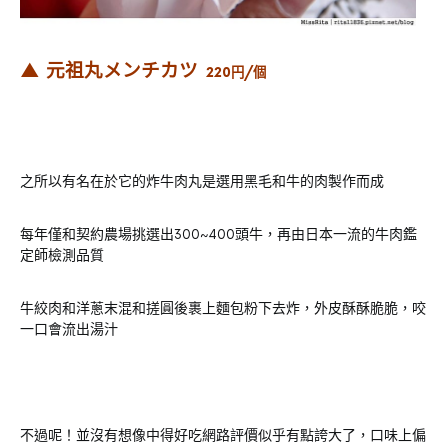
▲ 元祖丸メンチカツ
220円/個
之所以有名在於它的炸牛肉丸是選用黑毛和牛的肉製作而成
每年僅和契約農場挑選出300~400頭牛，再由日本一流的牛肉鑑
定師檢測品質
牛絞肉和洋蔥末混和搓圓後裹上麵包粉下去炸，外皮酥酥脆脆，咬
一口會流出湯汁
不過呢！並沒有想像中得好吃網路評價似乎有點誇大了，口味上偏