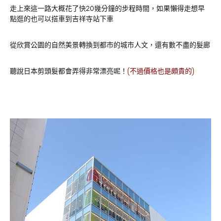
走上來這一路大概花了快20幾分鐘的步程時間，如果懶得走想早
點逛的也可以搭車到吉祥寺站下車
從欣賞公園的自然美景轉換到都市的城市人文，還有數不盡的髮廊
聽說日本剪頭髮都會弄得非常漂亮呢！
(不過價格也是頗貴的)