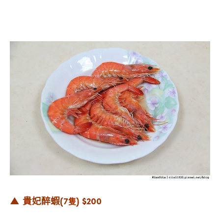
▲ 貴妃醉蝦
(7隻) $200