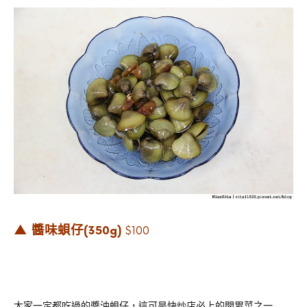
▲ 醬味蛽仔
$100
(350g)
大家一定都吃過的醬油蛽仔，這可是快炒店必上的開胃菜之一