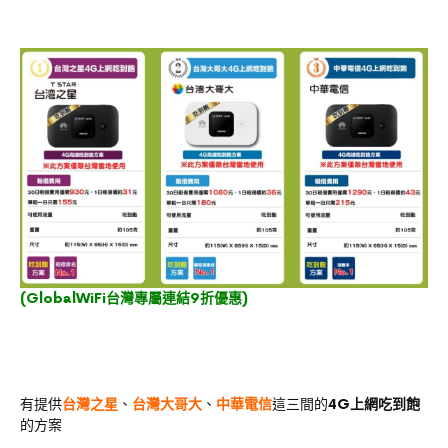
(
GlobalWiFi台灣專屬連結9折優惠
)
有提供
台灣之星
、
台灣大哥大
、
中華電信
這三間的
4G上網吃到飽
的方案