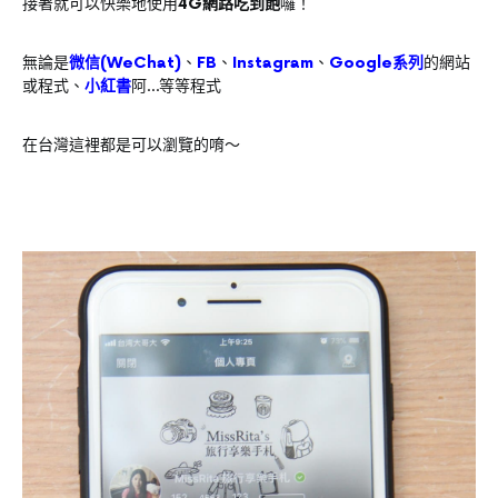
接著就可以快樂地使用
4G網路吃到飽
囉！
無論是
微信(WeChat)
、
FB
、
Instagram
、
Google系列
的網站
或程式、
小紅書
阿…等等程式
在台灣這裡都是可以瀏覽的唷～