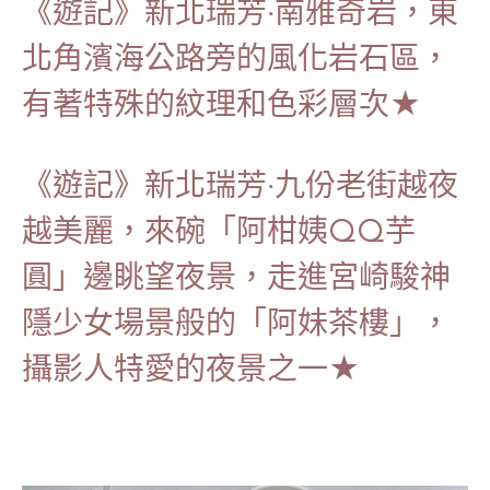
《遊記》新北瑞芳‧南雅奇岩，東
北角濱海公路旁的風化岩石區，
有著特殊的紋理和色彩層次★
《遊記》新北瑞芳‧九份老街越夜
越美麗，來碗「阿柑姨QQ芋
圓」邊眺望夜景，走進宮崎駿神
隱少女場景般的「阿妹茶樓」，
攝影人特愛的夜景之一★