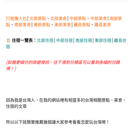
行程懶人包
│
北部景點
、
北部美食
│
中部景點
、
中部美食
│
南部景
點
、
南部美食
│
東部景點
、
東部美食
│
離島景點
、
離島美食
住宿一覽表：
北部住宿
│
中部住宿
│
南部住宿
│
東部住宿
│
離島住
宿
(如需更細分的旅遊資訊，往下滑到分類區可以看到各細的分類
唷！)
因為我是台灣人，在我的網站裡有相當多的台灣相關景點、美食、
住宿的文章
所以以下就簡單推薦幾個讓大家參考看看怎麼玩台灣唷！