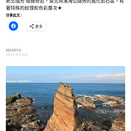
新北瑞芳‧南雅奇岩，東北角濱海公路旁的風化岩石區，有
著特殊的紋理和色彩層次★
分享此文：
更多
MISSRITA
2016-05-03