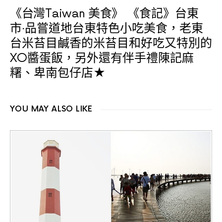
《台灣Taiwan 美食》
《食記》台東
市‧品嘗道地台東特色小吃美食，老東
台米苔目鹹香的米苔目和好吃又特別的
XO醬蛋飯，另外還有伴手禮陳記麻
糬、卑南包仔店★
YOU MAY ALSO LIKE