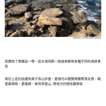
其實除了南雅這一帶，從水湳洞那一路過來都有各種不同的海岸景
色
再往上走的話還有南子吝山步道，是個可以飽覽南雅聚落全景、眺
望鼻頭角、基隆嶼、無耳茶壺山..等地方的絕佳觀景區