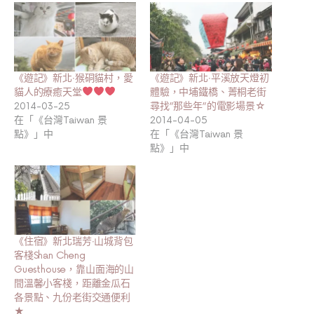
《遊記》新北‧猴硐貓村，愛
《遊記》新北‧平溪放天燈初
貓人的療癒天堂
體驗，中埔鐵橋、菁桐老街
2014-03-25
尋找”那些年”的電影場景☆
在「《台灣Taiwan 景
2014-04-05
點》」中
在「《台灣Taiwan 景
點》」中
《住宿》新北瑞芳‧山城背包
客棧Shan Cheng
Guesthouse，靠山面海的山
間溫馨小客棧，距離金瓜石
各景點、九份老街交通便利
★