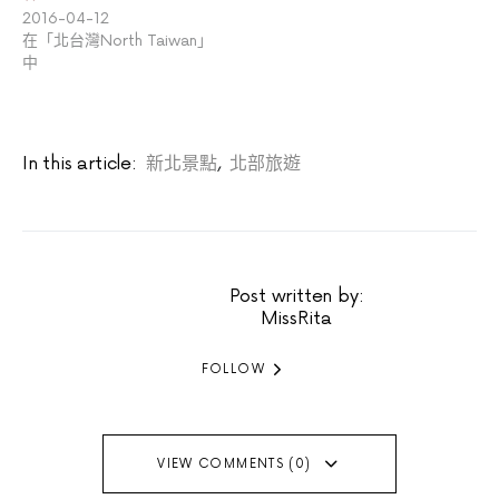
2016-04-12
在「北台灣North Taiwan」
中
In this article:
新北景點
,
北部旅遊
Post written by:
MissRita
FOLLOW
VIEW COMMENTS (0)