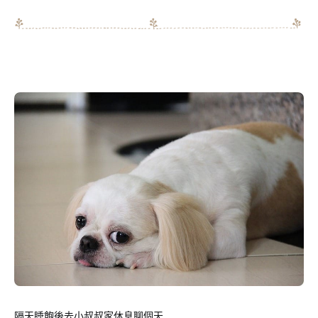
隔天睡飽後去小叔叔家休息聊個天