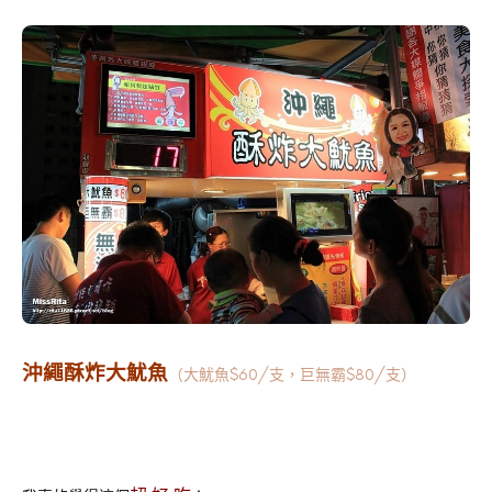
沖繩酥炸大魷魚
（大魷魚$60/支，巨無霸$80/支）