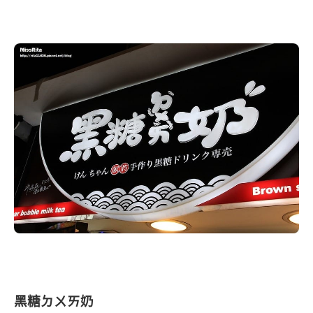
黑糖ㄉㄨㄞ奶