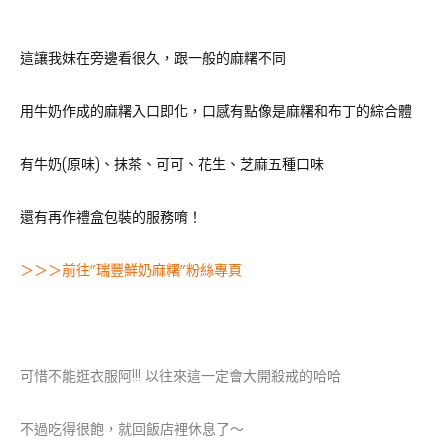
這讓我妹在旁邊看很久，跟一般的麻糬不同
用牛奶作成的麻糬入口即化，口感有點像是麻糬和布丁的綜合體
有牛奶(原味)、抹茶、可可、花生、芝麻五種口味
還有再作禮盒包裝的服務唷！
＞＞＞
前往”瑞豐鮮奶麻糬”粉絲專頁
可惜不能逛衣服阿!!! 以往來這一定會大開殺戒的哈哈
不過吃得很飽，就回飯店裡休息了～