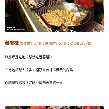
蕃薯椪
(蕃薯椪$15/個；白糖粿$10/個；QQ蛋$25/份)
以前都是吃地瓜球沒吃過蕃薯碰
它比地瓜球大很多，裡頭會有地瓜糖漿的內餡
白糖粿我媽說很好吃～還回去再買一次