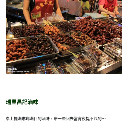
瑞豐昌記滷味
桌上擺滿琳瑯滿目的滷味，帶一些回去當宵夜挺不錯的～