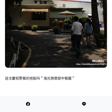
這次慶祝聚餐的地點叫＂海光俱樂部中餐廳＂
距離眷村海軍營區很近，早期為海軍專用的休息俱樂部