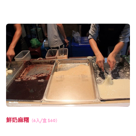
鮮奶麻糬
（6入/盒 $60）