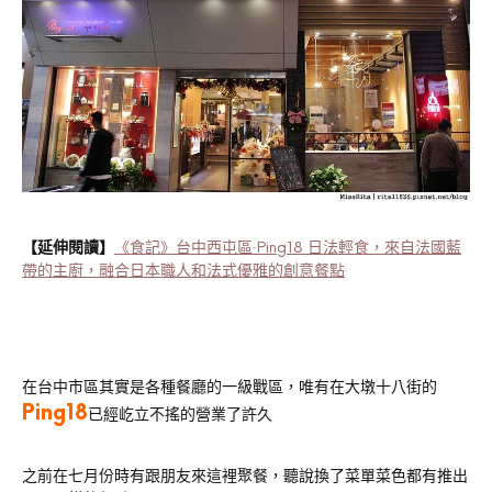
【延伸閱讀】
《食記》台中西屯區‧Ping18 日法輕食，來自法國藍
帶的主廚，融合日本職人和法式優雅的創意餐點
在台中市區其實是各種餐廳的一級戰區，唯有在大墩十八街的
Ping18
已經屹立不搖的營業了許久
之前在七月份時有跟朋友來這裡聚餐，聽說換了菜單菜色都有推出