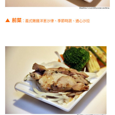
▲ 前菜
：義式嫩雞洋蔥沙律
、
季節時蔬
、
通心沙拉