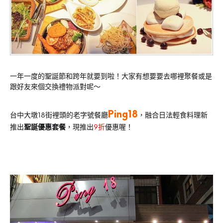
一年一度的聖誕節和跨年就要到啦！大家有想要要去哪裡聚餐或是
跟好友來個交換禮物派對呢～
Ping18
台中大墩18街裡頭的老字號餐廳
，融合日法輕食料理新
推出
聖誕優惠套餐
，現推出
9折
優惠喔！