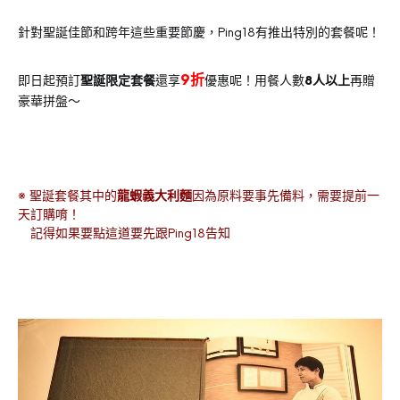
針對聖誕佳節和跨年這些重要節慶，Ping18有推出特別的套餐呢！
9折
即日起預訂
聖誕限定套餐
還享
優惠呢！用餐人數
8人以上
再贈
豪華拼盤～
※ 聖誕套餐其中的
龍蝦義大利麵
因為原料要事先備料，需要提前一
天訂購唷！
記得如果要點這道要先跟Ping18告知