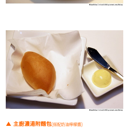
▲ 主廚濃湯附麵包
(搭配奶油檸檬醬)