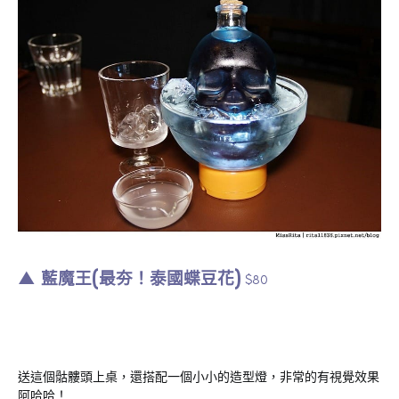
▲ 藍魔王(最夯！泰國蝶豆花)
$80
送這個骷髏頭上桌，還搭配一個小小的造型燈，非常的有視覺效果
阿哈哈！