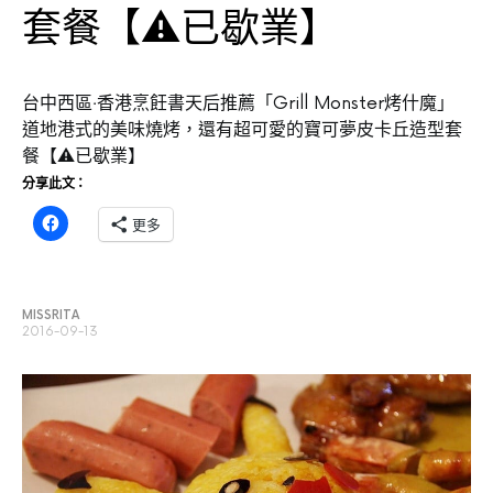
套餐【⚠已歇業】
台中西區‧香港烹飪書天后推薦「Grill Monster烤什魔」
道地港式的美味燒烤，還有超可愛的寶可夢皮卡丘造型套
餐【⚠已歇業】
分享此文：
更多
MISSRITA
2016-09-13