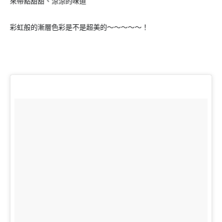
來帶點甜甜、涼涼的味道
彩虹般的漸層色彩是不是超美的～～～～～！