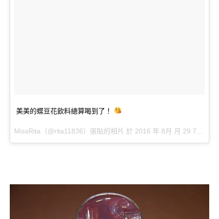
美美的蝶豆花飲料總算喝到了！
MissRita（@rita11836）張貼的相片 於 2016 年 8月 月 29 7:46上午 PDT 張貼