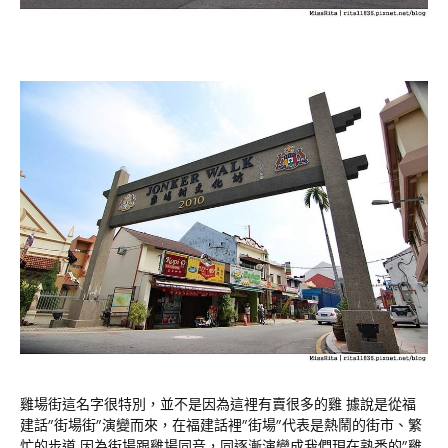
雞場街這名字很特別，並不是因為這裡有賣很多的雞 據說是從福
建話”街場街”演變而來，在福建話裡”街場”代表是熱鬧的街市、繁
忙的步道 因為街場跟雞場同音，同逐漸演變成我們現在熟悉的”雞