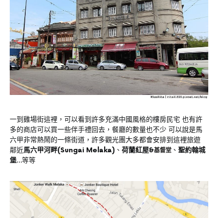
一到雞場街這裡，可以看到許多充滿中國風格的樓房民宅 也有許
多的商店可以買一些伴手禮回去，餐廳的數量也不少 可以說是馬
六甲非常熱鬧的一條街道，許多觀光團大多都會安排到這裡旅遊
鄰近
馬六甲河畔(Sungai Melaka)
、
荷蘭紅屋&
、
聖約翰城
基督堂
堡
…等等