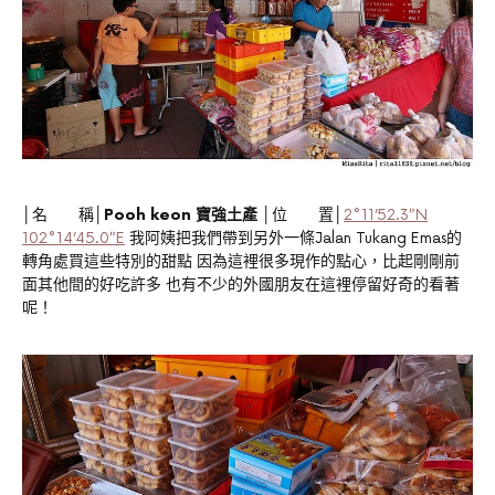
│名 稱│
Pooh keon 寶強土產
│位 置│
2°11’52.3″N
102°14’45.0″E
我阿姨把我們帶到另外一條Jalan Tukang Emas的
轉角處買這些特別的甜點 因為這裡很多現作的點心，比起剛剛前
面其他間的好吃許多 也有不少的外國朋友在這裡停留好奇的看著
呢！