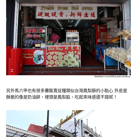
另外馬六甲也有很多攤販賣這種類似台灣鳳梨酥的小點心 外皮是
酥脆的像是奶油餅，裡頭是鳳梨餡，吃起來味道還不錯呢！