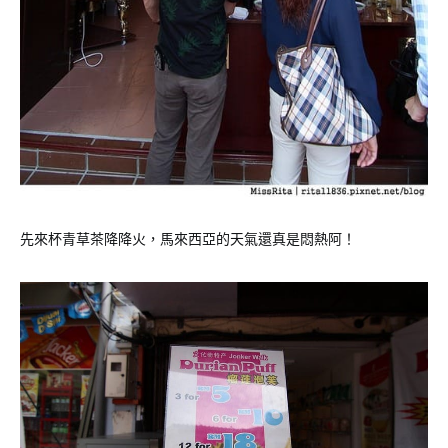
先來杯青草茶降降火，馬來西亞的天氣還真是悶熱阿！