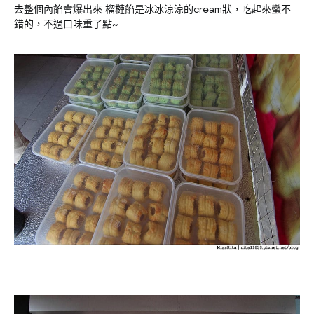
去整個內餡會爆出來 榴槤餡是冰冰涼涼的cream狀，吃起來蠻不
錯的，不過口味重了點~