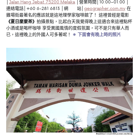
│
Jalan Hang Jebat 75200 Melaka
│營業時間│10:00–01:00 │
連絡電話│+60 6-281 6813 │網 站│
geographer.com.my
在
雞場街最著名的應該就是這地理學家咖啡館了！ 這裡曾經是電影
《夏日麼麼茶》
拍攝景點，比起白天我覺得晚上這適合來這裡點杯
小酒或是喝杯咖啡 享受異國風情的度假氛圍，可不是只有華人而
已，這裡晚上的外國人可多著呢！
※ 下面會有晚上時的照片