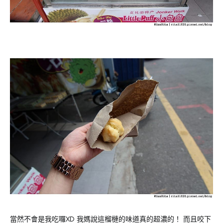
當然不會是我吃囉XD 我媽說這榴槤的味道真的超濃的！ 而且咬下