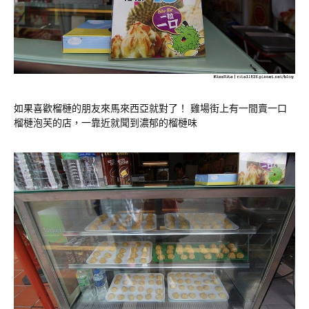
如果喜歡榴槤的朋友來馬來西亞就對了！ 雞場街上有一間賣一口
榴槤泡芙的店，一靠近就聞到濃郁的榴槤味