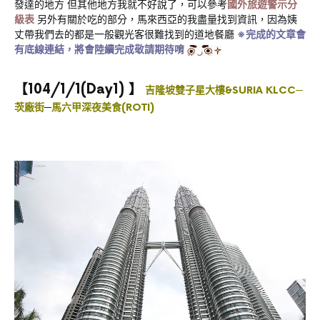
發達的地方 但其他地方我就不好說了，可以參考
國外旅遊警示分
級表
另外有關於吃的部分，馬來西亞的我盡量找到資訊，因為姨
丈帶我們去的都是一般觀光客很難找到的道地餐廳
※完成的文章會
有底線連結，將會陸續完成敬請期待唷
【104/1/1(Day1) 】
吉隆坡雙子星大樓&SURIA KLCC─
茨廠街
─
馬六甲深夜美食(ROTI)