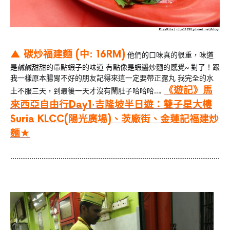
▲ 碳炒福建麵 (中: 16RM)
他們的口味真的很重，味道
是鹹鹹甜甜的帶點蝦子的味道 有點像是蝦醬炒麵的感覺~ 對了！跟
我一樣原本腸胃不好的朋友記得來這一定要帶正露丸 我完全的水
《遊記》馬
土不服三天，到最後一天才沒有鬧肚子哈哈哈….
來西亞自由行Day1‧吉隆坡半日遊：雙子星大樓
Suria KLCC(陽光廣場)、茨廠街、金蓮記福建炒
麵★