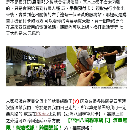
是不是很好玩呢! 到那之後就會先過海關，基本上都不會太刁難
的，只是會開始看到各國人種
五、手機預付卡：
領取完行李後出
來後，會看到在出關後的左手邊有一個全黃的服務站，那裡就是購
買手機預付卡的地方 可以看你的需要購買天數，買一個新的專門
在馬來西亞使用的電話號碼，期間內可以上網、撥打電話等等 七
天大約是36元馬幣
人家都說在家靠父母出門就靠網路了
(?)
因為有很多時間是四阿姨
沒辦法帶我們，等於是要我們自己走的，所以算是帶團的我可一定
要網路的 或是在
KKday
上訂購【亞洲八國聯軍網卡】，無線上網
【亞洲八國聯軍網卡】流量無
之外還可以跨國通話非常方便！
限！高速視訊！跨國通話！
六、插座規格：