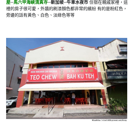
屋
─
馬六甲海峽清真寺
─新加坡─牛車水夜市
住宿在親戚家裡，這
裡的房子很可愛，外牆的刷漆顏色都非常的繽紛 有的是粉紅色，
旁邊的話有黃色、白色、淡綠色等等