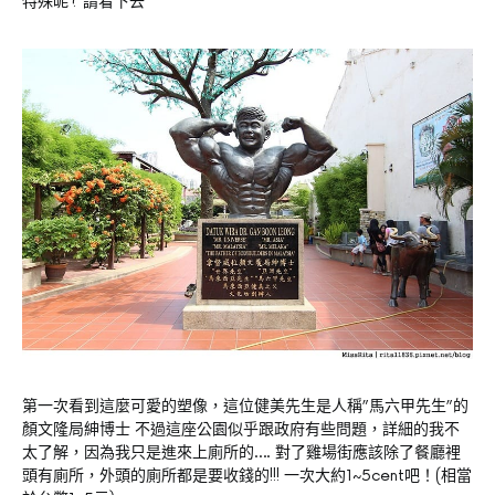
特殊呢? 請看下去
第一次看到這麼可愛的塑像，這位健美先生是人稱”馬六甲先生”的
顏文隆局紳博士 不過這座公園似乎跟政府有些問題，詳細的我不
太了解，因為我只是進來上廁所的…. 對了雞場街應該除了餐廳裡
頭有廁所，外頭的廁所都是要收錢的!!! 一次大約1~5cent吧！(相當