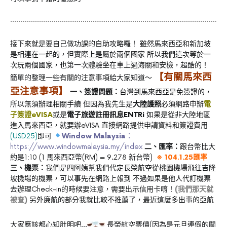
接下來就是要自己做功課的自助攻略囉！ 雖然馬來西亞和新加坡
是相連在一起的，但實際上是屬於兩個國家 所以我們這次等於一
次玩兩個國家，也第一次體驗坐在車上過海關和安檢，超酷的！
【有關馬來西
簡單的整理一些有關的注意事項給大家知道～
亞注意事項】
一、簽證問題：
台灣到馬來西亞是免簽證的，
所以無須辦理相關手續 但因為我先生是
大陸護照
必須網路申辦
電
子簽證eVISA
或是
電子旅遊註冊訊息ENTRi
如果是從非大陸地區
進入馬來西亞，就要辦eVISA 直接網路提供申請資料和簽證費用
(USD25)
即可
Window Malaysia
：
https://www.windowmalaysia.my/index
二、匯率：
跟台幣比大
約是1:10 (1 馬來西亞幣(RM) = 9.278 新台幣)
※ 104.1.25匯率
三、機票：
我們是四阿姨幫我們代定長榮航空從桃園機場飛往吉隆
坡機場的機票，可以事先在網路上報到 不過如果是他人代訂機票
去辦理Check-in的時候要注意，需要出示信用卡唷！
(我們那天就
被查)
另外廉航的部分我就比較不推薦了，最近這麼多出事的亞航
大家應該都心知肚明吧…
長榮航空票價(因為是元旦連假的關