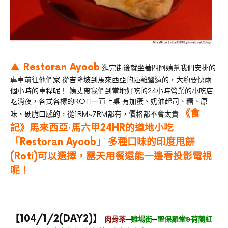
▲ Restoran Ayoob
逛完街後就坐著四阿姨幫我們安排的
專車前往他們家 從吉隆坡到馬來西亞的距離蠻遠的，大約要快兩
個小時的車程呢！ 姨丈帶我們到當地好吃的24小時營業的小吃店
吃消夜，各式各樣的ROTI一直上桌 有加蛋、奶油起司、糖、原
《食
味、硬脆口感的，從1RM~7RM都有，價格都不會太貴
記》馬來西亞‧馬六甲24HR的道地小吃
「Restoran Ayoob」
多種口味的印度甩餅
(Roti)可以選擇，露天用餐還能一邊看投影電視
呢！
【104/1/2(DAY2)】
肉骨茶
─
雞場街
─
聖保羅堂&荷蘭紅