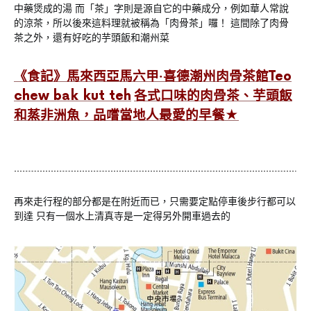
中藥煲成的湯 而「茶」字則是源自它的中藥成分，例如華人常說
的涼茶，所以後來這料理就被稱為「肉骨茶」囉！ 這間除了肉骨
茶之外，還有好吃的芋頭飯和潮州菜
《食記》馬來西亞馬六甲‧喜德潮州肉骨茶館Teo
chew bak kut teh
各式口味的肉骨茶、芋頭飯
和蒸非洲魚，品嚐當地人最愛的早餐★
再來走行程的部分都是在附近而已，只需要定點停車後步行都可以
到達 只有一個水上清真寺是一定得另外開車過去的