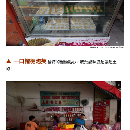
▲ 一口榴槤泡芙
獨特的榴槤點心，我媽說味道超濃超重
的！