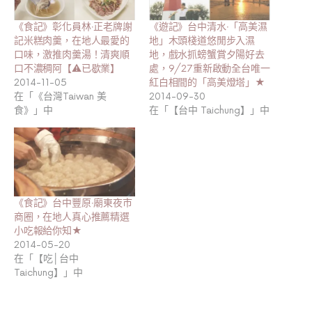
《食記》彰化員林‧正老牌謝
《遊記》台中清水‧「高美濕
記米糕肉羹，在地人最愛的
地」木頭棧道悠閒步入濕
口味，激推肉羹湯！清爽順
地，戲水抓螃蟹賞夕陽好去
口不濃稠阿【⚠已歇業】
處，9/27重新啟動全台唯一
2014-11-05
紅白相間的「高美燈塔」★
在「《台灣Taiwan 美
2014-09-30
食》」中
在「【台中 Taichung】」中
《食記》台中豐原‧廟東夜市
商圈，在地人真心推薦精選
小吃報給你知★
2014-05-20
在「【吃│台中
Taichung】」中