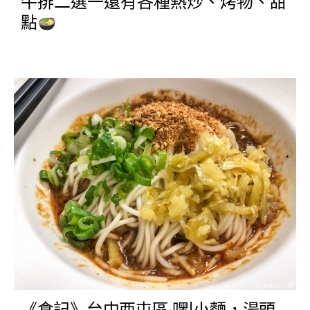
牛排二選一還有各種熱炒、烤物、甜
點