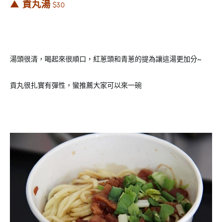
▲
貢丸湯
$30
湯頭很清，喝起來很順口，紅蔥頭和青蔥的提為讓這湯更加分~
貢丸很扎實有彈性，蠻推薦大家可以來一碗