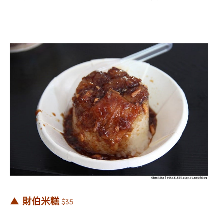
▲ 財伯米糕
$35