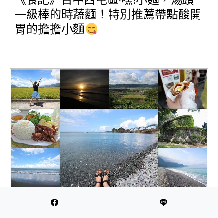
《食記》台中西屯區‧嘿!小麵，湯頭
一級棒的時蔬麵！特別推薦帶點酸開
胃的擔擔小麵