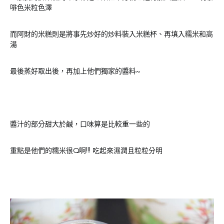
啡色米粒色澤
而阿財的米糕則是將事先炒好的炒料裝入米糕杯、再填入糯米和高
湯
最後蒸好取出後，再加上他們獨家的醬料~
醬汁的部分甜大於鹹，口味算是比較重一些的
重點是他們的糯米很Q啊!!! 吃起來濕潤且粒粒分明