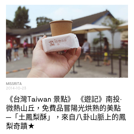
MISSRITA
2014-10-23
《台灣Taiwan 景點》
《遊記》南投‧
微熱山丘，免費品嘗陽光烘熟的美點
─「土鳳梨酥」，來自八卦山脈上的鳳
梨奇蹟★