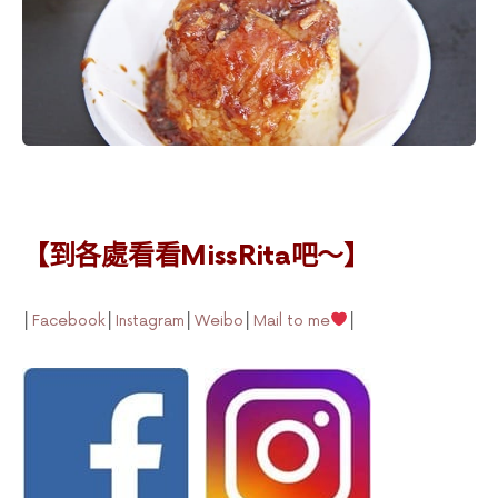
【到各處看看MissRita吧～】
│
Facebook
│
Instagram
│
Weibo
│
Mail to me
│