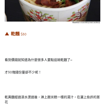
▲ 乾麵
$30
看到價錢就知道為什麼很多人要點這碗乾麵了~
才30塊錢份量卻不少呢！
乾黃麵經過滾水燙過後，淋上跟米糕一樣的湯汁，在灑上些許的蔥
花