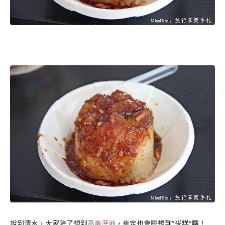
說到清水，大家除了想到
高美溼地
，肯定也會聯想到”米糕”囉！