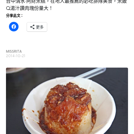
台中清水‧阿財米糕，在地人最推薦的必吃排隊美食，米飯
Q湯汁讚肉塊份量大！
分享此文：
更多
MISSRITA
2014-10-21