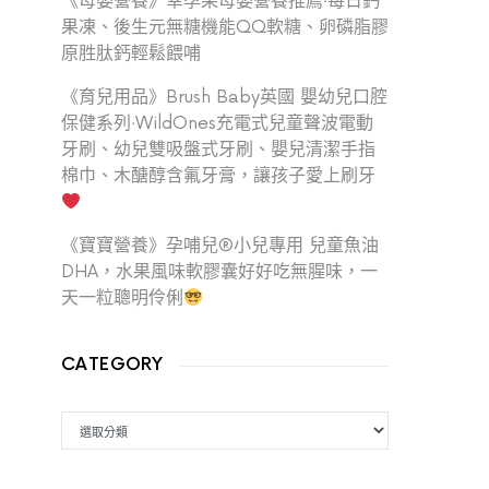
《母嬰營養》幸孕果母嬰營養推薦‧每日鈣
果凍、後生元無糖機能QQ軟糖、卵磷脂膠
原胜肽鈣輕鬆餵哺
《育兒用品》Brush Baby英國 嬰幼兒口腔
保健系列‧WildOnes充電式兒童聲波電動
牙刷、幼兒雙吸盤式牙刷、嬰兒清潔手指
棉巾、木醣醇含氟牙膏，讓孩子愛上刷牙
《寶寶營養》孕哺兒®小兒專用 兒童魚油
DHA，水果風味軟膠囊好好吃無腥味，一
天一粒聰明伶俐
CATEGORY
CATEGORY