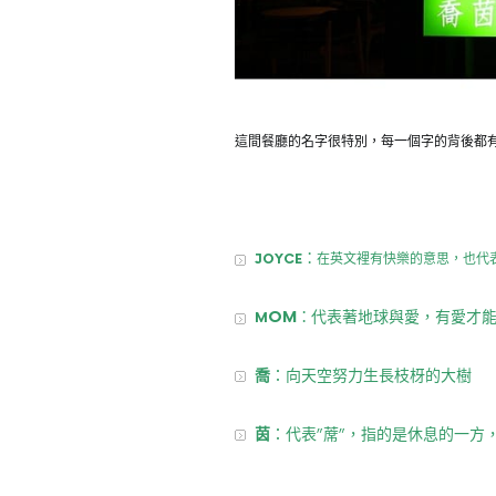
這間餐廳的名字很特別，每一個字的背後都
：
JOYCE
在英文裡有快樂的意思，也代
OM
代表著地球與愛，有愛才
：
M
喬
：向天空努力生長枝枒的大樹
茵
：代表”蓆”，指的是休息的一方