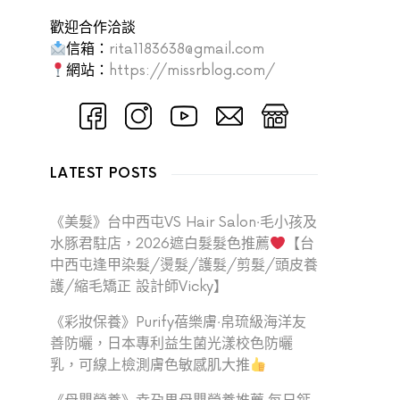
歡迎合作洽談
信箱：
rita1183638@gmail.com
網站：
https://missrblog.com/
LATEST POSTS
《美髮》台中西屯VS Hair Salon‧毛小孩及
水豚君駐店，2026遮白髮髮色推薦
【台
中西屯逢甲染髮/燙髮/護髮/剪髮/頭皮養
護/縮毛矯正 設計師Vicky】
《彩妝保養》Purify蓓樂膚‧帛琉級海洋友
善防曬，日本專利益生菌光漾校色防曬
乳，可線上檢測膚色敏感肌大推