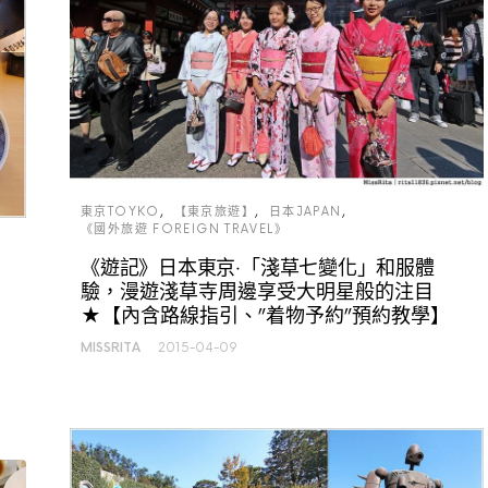
東京TOYKO
【東京旅遊】
日本JAPAN
《國外旅遊 FOREIGN TRAVEL》
《遊記》日本東京‧「淺草七變化」和服體
驗，漫遊淺草寺周邊享受大明星般的注目
★【內含路線指引、”着物予約”預約教學】
MISSRITA
2015-04-09