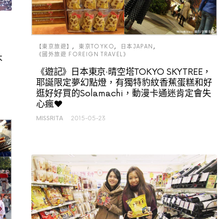
【東京旅遊】
東京TOYKO
日本JAPAN
《國外旅遊 FOREIGN TRAVEL》
木
《遊記》日本東京‧晴空塔TOKYO SKYTREE，
耶誕限定夢幻點燈，有獨特豹紋香蕉蛋糕和好
逛好好買的Solamachi，動漫卡通迷肯定會失
心瘋♥
MISSRITA
2015-05-23