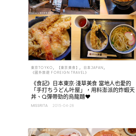
東京TOYKO
【東京美食】
日本JAPAN
《國外旅遊 FOREIGN TRAVEL》
《食記》日本東京‧淺草美食 當地人也愛的
「手打ちうどん叶屋」，用料澎派的炸蝦天
丼、Q彈帶勁的烏龍麵♥
MISSRITA
2015-04-28