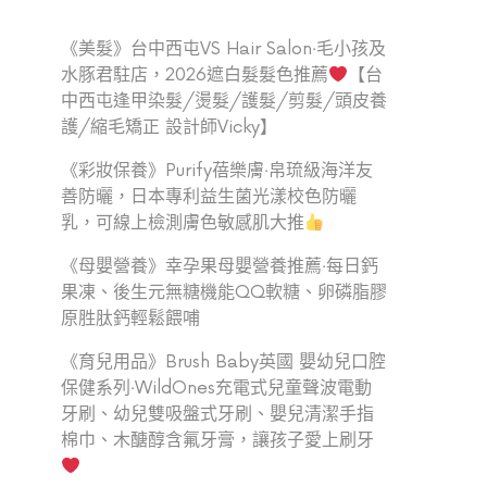
《美髮》台中西屯VS Hair Salon‧毛小孩及
水豚君駐店，2026遮白髮髮色推薦
【台
中西屯逢甲染髮/燙髮/護髮/剪髮/頭皮養
護/縮毛矯正 設計師Vicky】
《彩妝保養》Purify蓓樂膚‧帛琉級海洋友
善防曬，日本專利益生菌光漾校色防曬
乳，可線上檢測膚色敏感肌大推
《母嬰營養》幸孕果母嬰營養推薦‧每日鈣
果凍、後生元無糖機能QQ軟糖、卵磷脂膠
原胜肽鈣輕鬆餵哺
《育兒用品》Brush Baby英國 嬰幼兒口腔
保健系列‧WildOnes充電式兒童聲波電動
牙刷、幼兒雙吸盤式牙刷、嬰兒清潔手指
棉巾、木醣醇含氟牙膏，讓孩子愛上刷牙