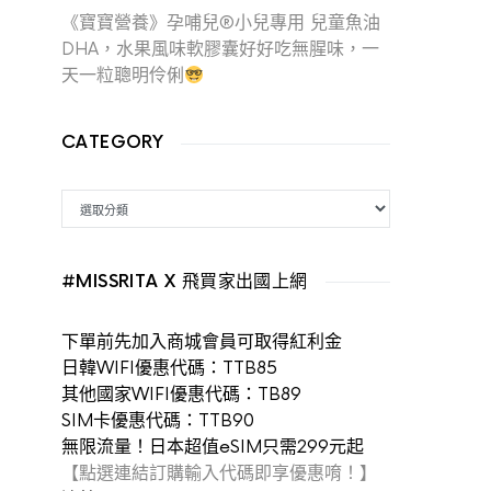
《寶寶營養》孕哺兒®小兒專用 兒童魚油
DHA，水果風味軟膠囊好好吃無腥味，一
天一粒聰明伶俐
CATEGORY
CATEGORY
#MISSRITA X 飛買家出國上網
下單前先加入商城會員可取得紅利金
日韓WIFI優惠代碼：TTB85
其他國家WIFI優惠代碼：TB89
SIM卡優惠代碼：TTB90
無限流量！日本超值eSIM只需299元起
【點選連結訂購輸入代碼即享優惠唷！】