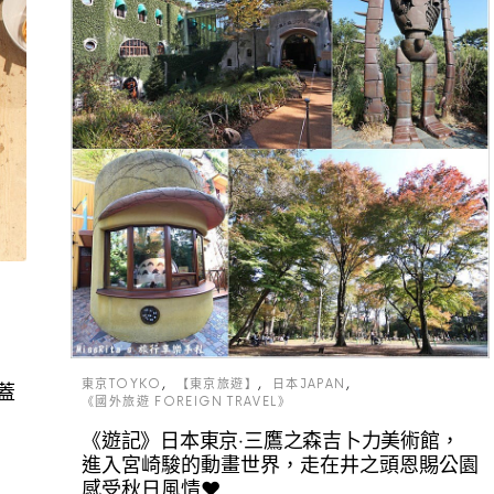
的
東京TOYKO
【東京旅遊】
日本JAPAN
蓋
《國外旅遊 FOREIGN TRAVEL》
《遊記》日本東京‧三鷹之森吉卜力美術館，
進入宮崎駿的動畫世界，走在井之頭恩賜公園
感受秋日風情♥