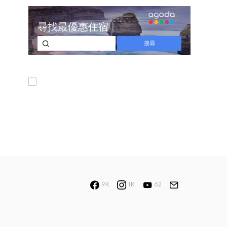
9K
1K
62