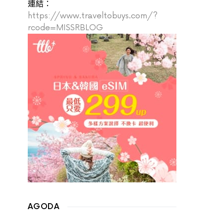
連結：
https://www.traveltobuys.com/?
rcode=MISSRBLOG
AGODA