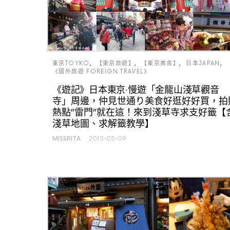
東京TOYKO
【東京旅遊】
【東京美食】
日本JAPAN
《國外旅遊 FOREIGN TRAVEL》
《遊記》日本東京‧慢遊「金龍山淺草觀音
寺」周邊，仲見世通り美食好逛好好買，拍
熱點”雷門”就在這！來到淺草寺求支好籤【
淺草地圖、求解籤教學】
MISSRITA
2015-05-09