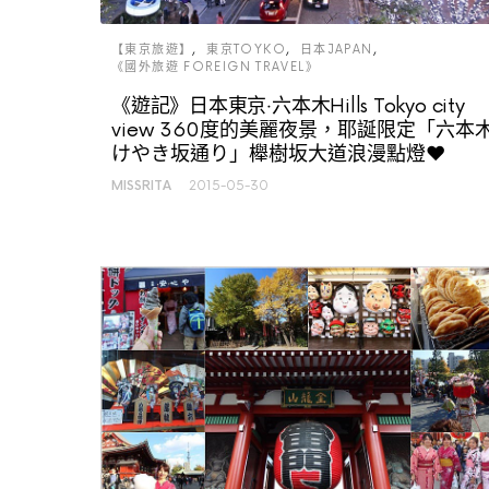
【東京旅遊】
東京TOYKO
日本JAPAN
《國外旅遊 FOREIGN TRAVEL》
《遊記》日本東京‧六本木Hills Tokyo city
view 360度的美麗夜景，耶誕限定「六本
けやき坂通り」櫸樹坂大道浪漫點燈♥
MISSRITA
2015-05-30