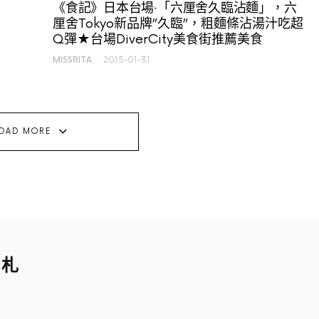
】
《食記》日本台場‧「六厘舍久臨沾麵」，六
厘舍Tokyo新品牌”久臨”，粗麵條沾湯汁吃超
Q彈★台場DiverCity美食街推薦美食
MISSRITA
2015-01-31
OAD MORE
手札