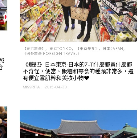
【東京旅遊】
東京TOYKO
【東京美食】
日本JAPAN
《國外旅遊 FOREIGN TRAVEL》
照
《遊記》日本東京‧日本的7-11什麼都賣什麼都
含
不奇怪，便當、飯糰和零食的種類非常多，還
有便宜雪肌粹和美妝小物♥
MISSRITA
2015-04-30