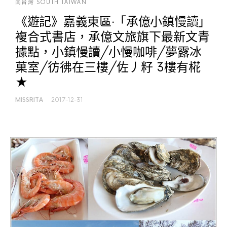
南台灣 SOUTH TAIWAN
《遊記》嘉義東區‧「承億小鎮慢讀」
複合式書店，承億文旅旗下最新文青
據點，小鎮慢讀/小慢咖啡/夢露冰
菓室/彷彿在三樓/佐丿籽 3樓有椛
★
MISSRITA
2017-12-31