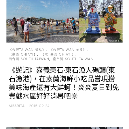
《台灣TAIWAN 景點》
《台灣TAIWAN 美食》
【嘉義 CHIAYI】
【吃│嘉義 CHIAYI】
南台灣 SOUTH TAIWAN
南台灣 SOUTH TAIWAN
《遊記》嘉義東石‧東石漁人碼頭(東
石漁港)，在素蘭海鮮小吃品嘗現撈
美味海產還有大鮮蚵！炎炎夏日到免
費戲水區好好消暑吧☼
MISSRITA
2015-09-24