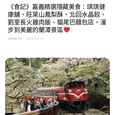
《食記》嘉義精選隱藏美食：琪琪健
康舖、旺萊山鳳梨酥、北回水晶餃、
劉里長火雞肉飯、貓尾巴麵包店，漫
步到美麗的蘭潭景區
MISSRITA
2013-06-10