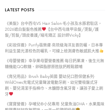
LATEST POSTS
《美髮》台中西屯VS Hair Salon‧毛小孩及水豚君駐店，
2026遮白髮髮色推薦
【台中西屯逢甲染髮/燙髮/護
髮/剪髮/頭皮養護/縮毛矯正 設計師Vicky】
《彩妝保養》Purify蓓樂膚‧帛琉級海洋友善防曬，日本專
利益生菌光漾校色防曬乳，可線上檢測膚色敏感肌大推
《母嬰營養》幸孕果母嬰營養推薦‧每日鈣果凍、後生元無
糖機能QQ軟糖、卵磷脂膠原胜肽鈣輕鬆餵哺
《育兒用品》Brush Baby英國 嬰幼兒口腔保健系列‧
WildOnes充電式兒童聲波電動牙刷、幼兒雙吸盤式牙
刷、嬰兒清潔手指棉巾、木醣醇含氟牙膏，讓孩子愛上刷
牙
《寶寶營養》孕哺兒®小兒專用 兒童魚油DHA，水果風味
軟膠囊好好吃無腥味，一天一粒聰明伶俐