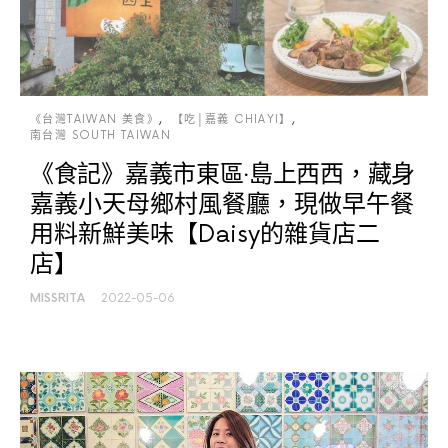
《台灣TAIWAN 美食》
【吃│嘉義 CHIAYI】
南台灣 SOUTH TAIWAN
《食記》嘉義市東區‧島上西西，藏身
嘉義小天母鄉村風餐廳，現做早午餐
用料新鮮美味【Daisy的雜貨店二
店】
MISSRITA
2022-05-06