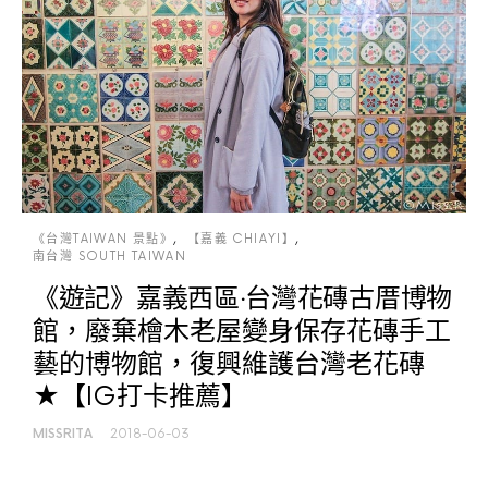
《台灣TAIWAN 景點》
【嘉義 CHIAYI】
南台灣 SOUTH TAIWAN
《遊記》嘉義西區‧台灣花磚古厝博物
館，廢棄檜木老屋變身保存花磚手工
藝的博物館，復興維護台灣老花磚
★【IG打卡推薦】
MISSRITA
2018-06-03