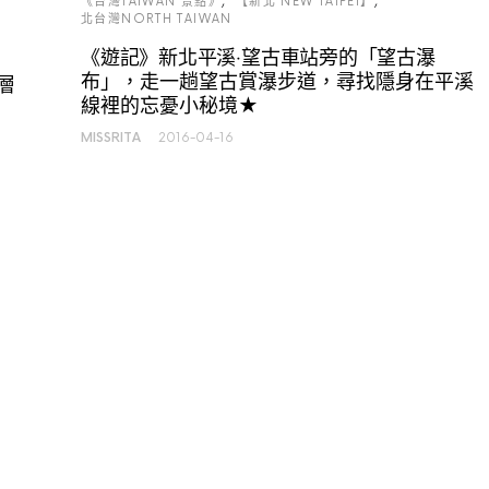
《台灣TAIWAN 景點》
【新北 NEW TAIPEI】
北台灣NORTH TAIWAN
《遊記》新北平溪‧望古車站旁的「望古瀑
布」，走一趟望古賞瀑步道，尋找隱身在平溪
層
線裡的忘憂小秘境★
MISSRITA
2016-04-16