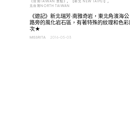
《台灣TAIWAN 景點》
【新北 NEW TAIPEI】
北台灣NORTH TAIWAN
《遊記》新北瑞芳‧南雅奇岩，東北角濱海公
路旁的風化岩石區，有著特殊的紋理和色彩
次★
MISSRITA
2016-05-03