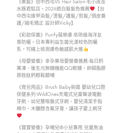
《美髮》台中西屯VS Hair Salon‧毛小孩及
水豚君駐店，2026遮白髮髮色推薦
【台
中西屯逢甲染髮/燙髮/護髮/剪髮/頭皮養
護/縮毛矯正 設計師Vicky】
《彩妝保養》Purify蓓樂膚‧帛琉級海洋友
善防曬，日本專利益生菌光漾校色防曬
乳，可線上檢測膚色敏感肌大推
《母嬰營養》幸孕果母嬰營養推薦‧每日鈣
果凍、後生元無糖機能QQ軟糖、卵磷脂膠
原胜肽鈣輕鬆餵哺
《育兒用品》Brush Baby英國 嬰幼兒口腔
保健系列‧WildOnes充電式兒童聲波電動
牙刷、幼兒雙吸盤式牙刷、嬰兒清潔手指
棉巾、木醣醇含氟牙膏，讓孩子愛上刷牙
《寶寶營養》孕哺兒®小兒專用 兒童魚油