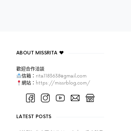
ABOUT MISSRITA ♥
歡迎合作洽談
信箱：
rita1183638@gmail.com
網站：
https://missrblog.com/
LATEST POSTS