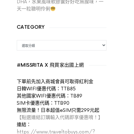
DHA，水果風味軟膠囊好好吃無腥味，一
天一粒聰明伶俐
CATEGORY
CATEGORY
#MISSRITA X 飛買家出國上網
下單前先加入商城會員可取得紅利金
日韓WIFI優惠代碼：TTB85
其他國家WIFI優惠代碼：TB89
SIM卡優惠代碼：TTB90
無限流量！日本超值eSIM只需299元起
【點選連結訂購輸入代碼即享優惠唷！】
連結：
https://www.traveltobuys.com/?