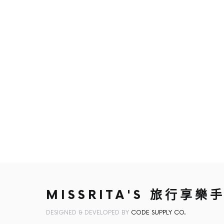
MISSRITA'S 旅行享樂
DESIGNED & DEVELOPED BY
CODE SUPPLY CO.