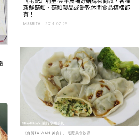
《宅配》埔里‧豐年農場好菇購物商城，各種
新鮮菇類、菇類製品或餅乾休閒食品樣樣都
有！
MISSRITA
2014-07-29
緻
《台灣TAIWAN 美食》
宅配美食飲品