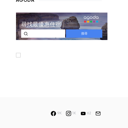
AGODA
9K
1K
62