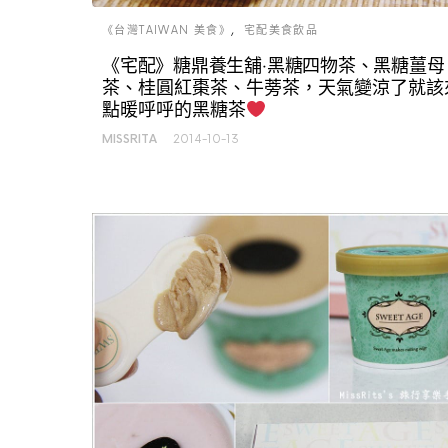
《台灣TAIWAN 美食》
宅配美食飲品
《宅配》糖鼎養生舖‧黑糖四物茶、黑糖薑母
茶、桂圓紅棗茶、牛蒡茶，天氣變涼了就該
點暖呼呼的黑糖茶
MISSRITA
2014-10-13