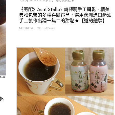
《台灣TAIWAN 美食》
宅配美食飲品
《宅配》Aunt Stella’s 詩特莉手工餅乾，精美
典雅包裝的多種喜餅禮盒，選用澳洲進口奶油
手工製作出獨一無二的甜點★【邀約體驗】
MISSRITA
2015-09-22
起