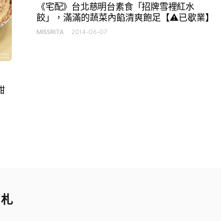
《宅配》台北慈明台素食「招牌雪裡紅水
餃」，滿滿的蔬菜內餡清爽飽足【⚠已歇業】
MISSRITA
2014-06-07
甜
手札