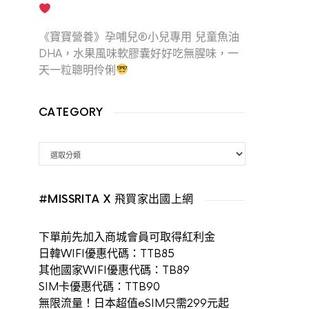
《寶寶營養》孕哺兒®小兒專用 兒童魚油
DHA，水果風味軟膠囊好好吃無腥味，一
天一粒聰明伶俐
CATEGORY
CATEGORY
#MISSRITA X 飛買家出國上網
下單前先加入商城會員可取得紅利金
日韓WIFI優惠代碼：TTB85
其他國家WIFI優惠代碼：TB89
SIM卡優惠代碼：TTB90
無限流量！日本超值eSIM只需299元起