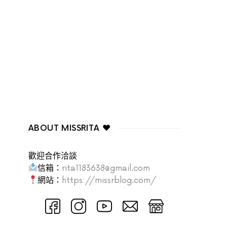
ABOUT MISSRITA ♥
歡迎合作洽談
信箱：
rita1183638@gmail.com
網站：
https://missrblog.com/