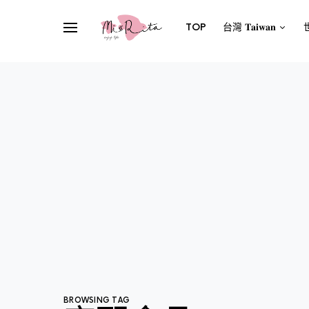
TOP
台灣 𝐓𝐚𝐢𝐰𝐚𝐧
世
BROWSING TAG