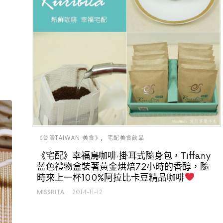
《台灣TAIWAN 美食》
宅配美食飲品
《宅配》幸福鳥咖啡‧掛耳式隨身包，Tiffany
藍色禮物盒裝著黃金烘焙72小時的香醇，隨
時來上一杯100%阿拉比卡豆精品咖啡
MISSRITA
2014-11-12