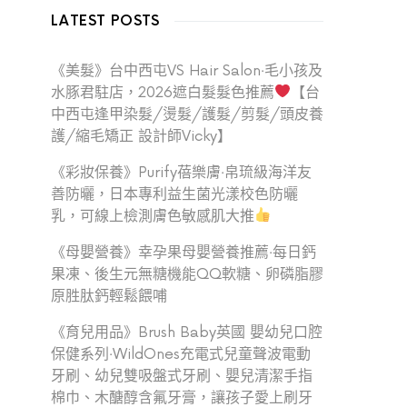
LATEST POSTS
《美髮》台中西屯VS Hair Salon‧毛小孩及
水豚君駐店，2026遮白髮髮色推薦
【台
中西屯逢甲染髮/燙髮/護髮/剪髮/頭皮養
護/縮毛矯正 設計師Vicky】
《彩妝保養》Purify蓓樂膚‧帛琉級海洋友
善防曬，日本專利益生菌光漾校色防曬
乳，可線上檢測膚色敏感肌大推
《母嬰營養》幸孕果母嬰營養推薦‧每日鈣
果凍、後生元無糖機能QQ軟糖、卵磷脂膠
原胜肽鈣輕鬆餵哺
《育兒用品》Brush Baby英國 嬰幼兒口腔
保健系列‧WildOnes充電式兒童聲波電動
牙刷、幼兒雙吸盤式牙刷、嬰兒清潔手指
棉巾、木醣醇含氟牙膏，讓孩子愛上刷牙