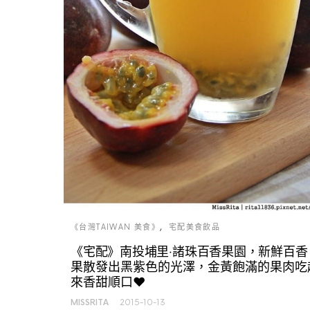
《台灣TAIWAN 美食》
宅配美食飲品
《宅配》南投埔里‧諸珠百香果園，新鮮百香
果散發出黑紫色的光澤，金黃飽滿的果肉吃
來香甜順口♥
MISSRITA
2015-10-13