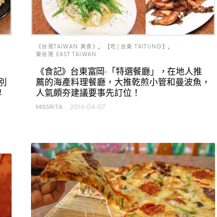
《台灣TAIWAN 美食》
【吃│台東 TAITUNG】
東台灣 EAST TAIWAN
《食記》台東富岡‧「特選餐廳」，在地人推
別
薦的海產料理餐廳，大推乾煎小管和曼波魚，
卑
人氣頗夯建議要事先訂位！
MISSRITA
2016-04-07