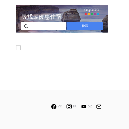
9K
1K
62