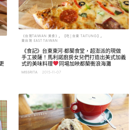
《台灣TAIWAN 美食》
【吃│台東 TAITUNG】
東台灣 EAST TAIWAN
《食記》台東東河‧都蘭食堂，超澎派的現做
手工披薩！馬利諾廚房女兒們打造出美式加義
更
式的美味料理
同場加映都蘭衝浪海灘
MISSRITA
2015-11-07