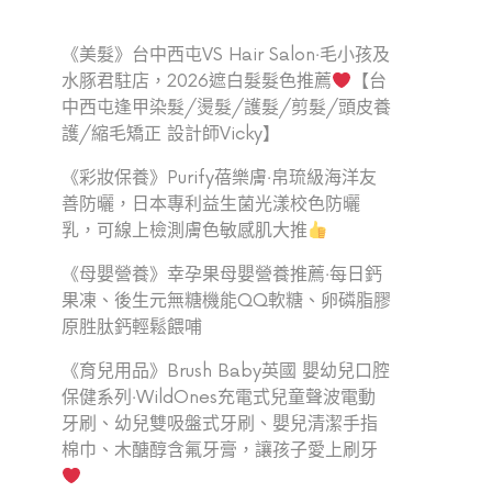
《美髮》台中西屯VS Hair Salon‧毛小孩及
水豚君駐店，2026遮白髮髮色推薦
【台
中西屯逢甲染髮/燙髮/護髮/剪髮/頭皮養
護/縮毛矯正 設計師Vicky】
《彩妝保養》Purify蓓樂膚‧帛琉級海洋友
善防曬，日本專利益生菌光漾校色防曬
乳，可線上檢測膚色敏感肌大推
《母嬰營養》幸孕果母嬰營養推薦‧每日鈣
果凍、後生元無糖機能QQ軟糖、卵磷脂膠
原胜肽鈣輕鬆餵哺
《育兒用品》Brush Baby英國 嬰幼兒口腔
保健系列‧WildOnes充電式兒童聲波電動
牙刷、幼兒雙吸盤式牙刷、嬰兒清潔手指
棉巾、木醣醇含氟牙膏，讓孩子愛上刷牙