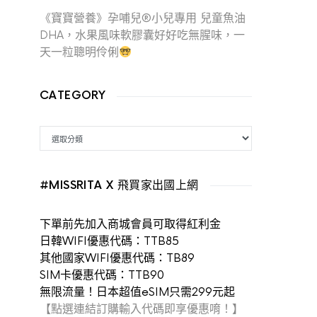
《寶寶營養》孕哺兒®小兒專用 兒童魚油
DHA，水果風味軟膠囊好好吃無腥味，一
天一粒聰明伶俐
CATEGORY
CATEGORY
#MISSRITA X 飛買家出國上網
下單前先加入商城會員可取得紅利金
日韓WIFI優惠代碼：TTB85
其他國家WIFI優惠代碼：TB89
SIM卡優惠代碼：TTB90
無限流量！日本超值eSIM只需299元起
【點選連結訂購輸入代碼即享優惠唷！】