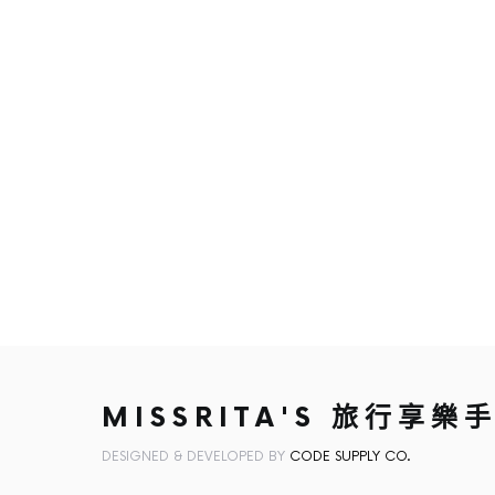
MISSRITA'S 旅行享樂
DESIGNED & DEVELOPED BY
CODE SUPPLY CO.