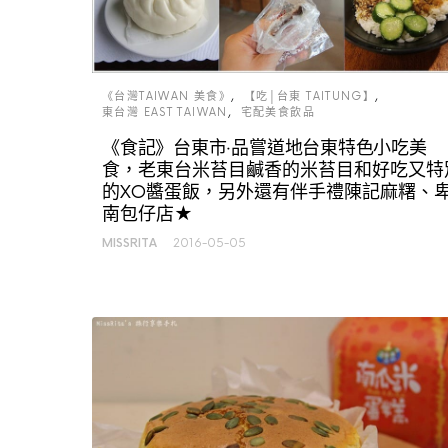
《台灣TAIWAN 美食》
【吃│台東 TAITUNG】
東台灣 EAST TAIWAN
宅配美食飲品
《食記》台東市‧品嘗道地台東特色小吃美
食，老東台米苔目鹹香的米苔目和好吃又特
的XO醬蛋飯，另外還有伴手禮陳記麻糬、
南包仔店★
MISSRITA
2016-05-05