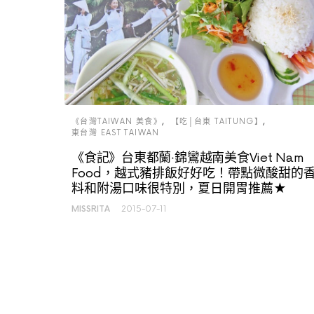
《台灣TAIWAN 美食》
【吃│台東 TAITUNG】
東台灣 EAST TAIWAN
《食記》台東都蘭‧錦鸞越南美食Viet Nam
Food，越式豬排飯好好吃！帶點微酸甜的
料和附湯口味很特別，夏日開胃推薦★
MISSRITA
2015-07-11