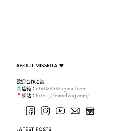
ABOUT MISSRITA ♥
歡迎合作洽談
信箱：
rita1183638@gmail.com
網站：
https://missrblog.com/
LATEST POSTS