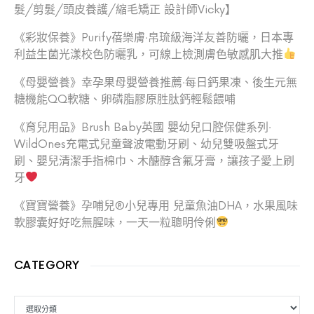
髮/剪髮/頭皮養護/縮毛矯正 設計師Vicky】
《彩妝保養》Purify蓓樂膚‧帛琉級海洋友善防曬，日本專
利益生菌光漾校色防曬乳，可線上檢測膚色敏感肌大推
《母嬰營養》幸孕果母嬰營養推薦‧每日鈣果凍、後生元無
糖機能QQ軟糖、卵磷脂膠原胜肽鈣輕鬆餵哺
《育兒用品》Brush Baby英國 嬰幼兒口腔保健系列‧
WildOnes充電式兒童聲波電動牙刷、幼兒雙吸盤式牙
刷、嬰兒清潔手指棉巾、木醣醇含氟牙膏，讓孩子愛上刷
牙
《寶寶營養》孕哺兒®小兒專用 兒童魚油DHA，水果風味
軟膠囊好好吃無腥味，一天一粒聰明伶俐
CATEGORY
CATEGORY