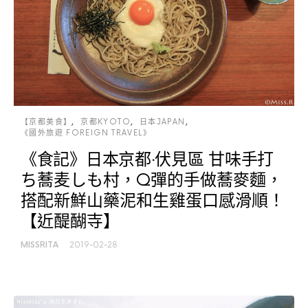
【京都美食】
京都KYOTO
日本JAPAN
《國外旅遊 FOREIGN TRAVEL》
《食記》日本京都‧伏見區 甘味手打
ち蕎麦しも村，Q彈的手做蕎麥麵，
搭配新鮮山藥泥和生雞蛋口感滑順！
【近醍醐寺】
MISSRITA
2019-02-28