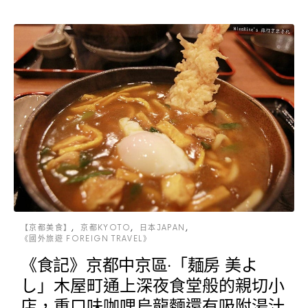
【京都美食】
京都KYOTO
日本JAPAN
《國外旅遊 FOREIGN TRAVEL》
《食記》京都中京區‧「麺房 美よ
し」木屋町通上深夜食堂般的親切小
店，重口味咖哩烏龍麵還有吸附湯汁