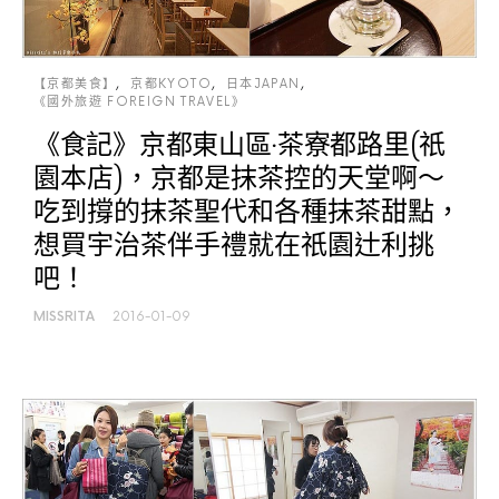
【京都美食】
京都KYOTO
日本JAPAN
《國外旅遊 FOREIGN TRAVEL》
《食記》京都東山區‧茶寮都路里(祇
園本店)，京都是抹茶控的天堂啊～
吃到撐的抹茶聖代和各種抹茶甜點，
想買宇治茶伴手禮就在祇園辻利挑
吧！
MISSRITA
2016-01-09