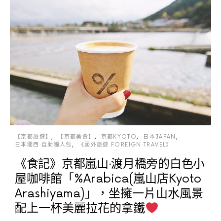
【京都旅遊】
【京都美食】
京都KYOTO
日本JAPAN
日本關西‧自助懶人包
《國外旅遊 FOREIGN TRAVEL》
《食記》京都嵐山‧渡月橋旁的白色小
屋咖啡館「%Arabica(嵐山店Kyoto
Arashiyama)」，坐擁一片山水風景
配上一杯美麗拉花的拿鐵