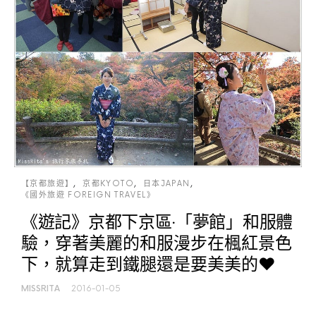
【京都旅遊】
京都KYOTO
日本JAPAN
《國外旅遊 FOREIGN TRAVEL》
《遊記》京都下京區‧「夢館」和服體
驗，穿著美麗的和服漫步在楓紅景色
下，就算走到鐵腿還是要美美的♥
MISSRITA
2016-01-05