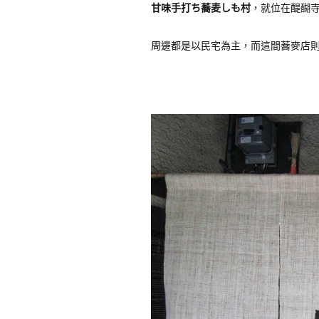
甘味手打ち蕎麦しも村
，就位在醍醐
周邊都是以民宅為主，而這間蕎麥店