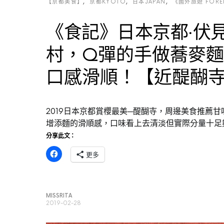
【京都美食】
京都KYOTO
日本JAPAN
《國外旅遊 FOREI
《食記》日本京都‧伏
村，Q彈的手做蕎麥
口感滑順！【近醍醐
2019日本京都賞櫻最美─醍醐寺，周邊美食推薦
增添麵的滑順感，口味看上去清淡但實際分量十足
分享此文：
更多
MISSRITA
2019-02-28