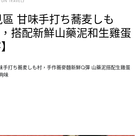
GN TRAVEL》
見區 甘味手打ち蕎麦しも
麵，搭配新鮮山藥泥和生雞蛋
寺】
甘味手打ち蕎麦しも村，手作蕎麥麵新鮮Q彈 山藥泥搭配生雞蛋
夠味