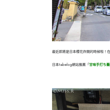
最近即將是日本櫻花炸開的時候啦！
日本tabelog網站推薦「
甘味手打ち蕎