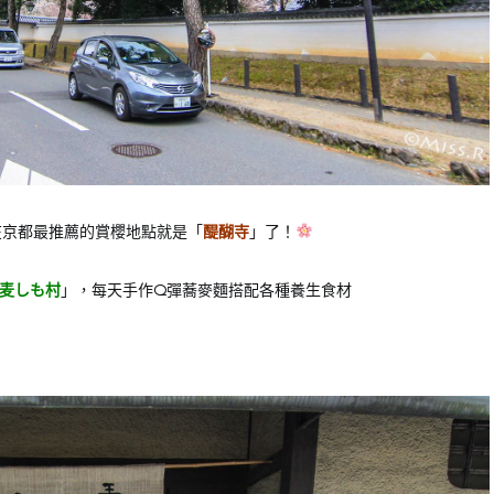
在京都最推薦的賞櫻地點就是「
醍醐寺
」了！
麦しも村
」，每天手作Q彈蕎麥麵搭配各種養生食材