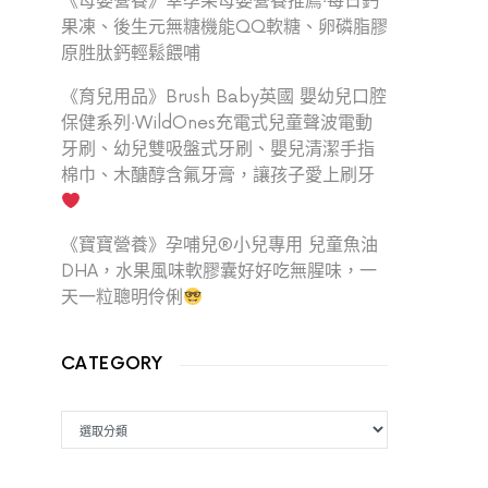
《母嬰營養》幸孕果母嬰營養推薦‧每日鈣
果凍、後生元無糖機能QQ軟糖、卵磷脂膠
原胜肽鈣輕鬆餵哺
《育兒用品》Brush Baby英國 嬰幼兒口腔
保健系列‧WildOnes充電式兒童聲波電動
牙刷、幼兒雙吸盤式牙刷、嬰兒清潔手指
棉巾、木醣醇含氟牙膏，讓孩子愛上刷牙
《寶寶營養》孕哺兒®小兒專用 兒童魚油
DHA，水果風味軟膠囊好好吃無腥味，一
天一粒聰明伶俐
CATEGORY
CATEGORY