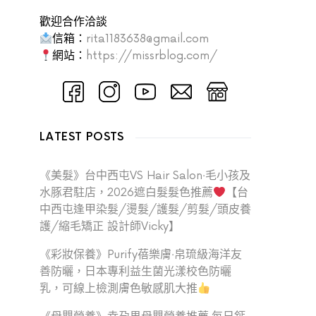
歡迎合作洽談
信箱：
rita1183638@gmail.com
網站：
https://missrblog.com/
LATEST POSTS
《美髮》台中西屯VS Hair Salon‧毛小孩及
水豚君駐店，2026遮白髮髮色推薦
【台
中西屯逢甲染髮/燙髮/護髮/剪髮/頭皮養
護/縮毛矯正 設計師Vicky】
《彩妝保養》Purify蓓樂膚‧帛琉級海洋友
善防曬，日本專利益生菌光漾校色防曬
乳，可線上檢測膚色敏感肌大推