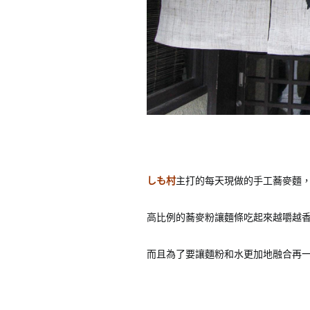
しも村
主打的每天現做的手工蕎麥麵，
高比例的蕎麥粉讓麵條吃起來越嚼越
而且為了要讓麵粉和水更加地融合再一