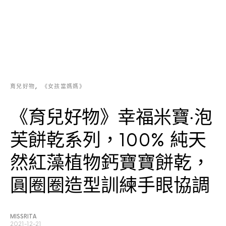
育兒好物
《女孩當媽媽》
《育兒好物》幸福米寶‧泡
芙餅乾系列，100% 純天
然紅藻植物鈣寶寶餅乾，
圓圈圈造型訓練手眼協調
MISSRITA
2021-12-21