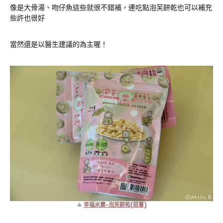
像是大骨湯、吻仔魚這些就很不錯補，連吃點泡芙餅乾也可以補充
些許也很好
當然還是以醫生建議的為主喔！
▲
幸福米寶-泡芙餅乾(甜薯)