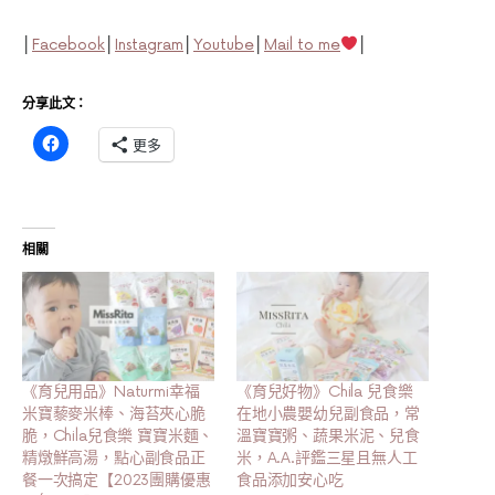
│
Facebook
│
Instagram
│
Youtube
│
Mail to me
│
分享此文：
更多
相關
《育兒用品》Naturmi幸福
《育兒好物》Chila 兒食樂
米寶藜麥米棒、海苔夾心脆
在地小農嬰幼兒副食品，常
脆，Chila兒食樂 寶寶米麵、
溫寶寶粥、蔬果米泥、兒食
精燉鮮高湯，點心副食品正
米，A.A.評鑑三星且無人工
餐一次搞定【2023團購優惠
食品添加安心吃