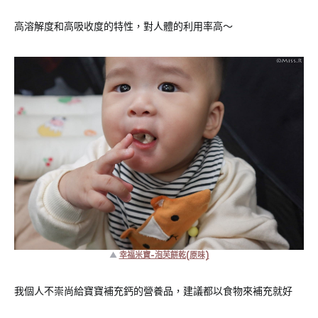
高溶解度和高吸收度的特性，對人體的利用率高～
▲
幸福米寶-泡芙餅乾(原味)
我個人不崇尚給寶寶補充鈣的營養品，建議都以食物來補充就好