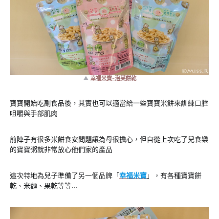
▲
幸福米寶-泡芙餅乾
寶寶開始吃副食品後，其實也可以適當給一些寶寶米餅來訓練口腔
咀嚼與手部肌肉
前陣子有很多米餅食安問題讓為母很擔心，但自從上次吃了兒食樂
的寶寶粥就非常放心他們家的產品
這次特地為兒子準備了另一個品牌「
幸福米寶
」，有各種寶寶餅
乾、米麵、果乾等等…