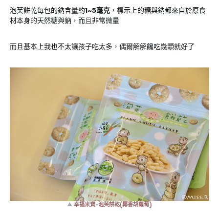
泡芙餅乾每包的鈉含量約
1~5毫克
，標示上的糖與鈉都來自於原食
材本身的天然糖與鈉，而且非常微量
而且基本上我也不太讓孩子吃太多，偶爾解解饞吃幾顆就好了
▲
幸福米寶-泡芙餅乾(椰香胡蘿蔔)