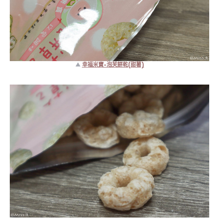
▲
幸福米寶-泡芙餅乾(甜薯)