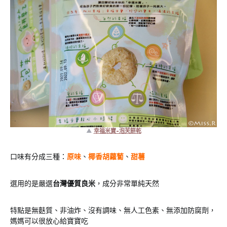
▲
幸福米寶-泡芙餅乾
口味有分成三種：
原味
、
椰香胡蘿˙蔔
、
甜薯
選用的是嚴選
台灣優質良米
，成分非常單純天然
特點是無麩質、非油炸、沒有調味、無人工色素、無添加防腐劑，
媽媽可以很放心給寶寶吃