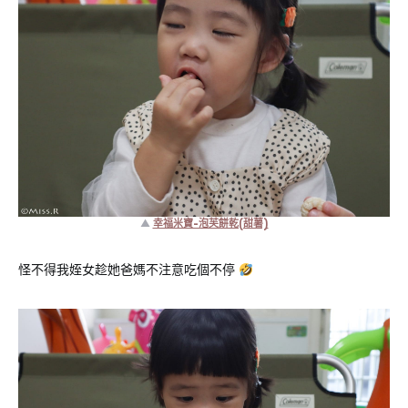
▲
幸福米寶-泡芙餅乾(甜薯)
怪不得我姪女趁她爸媽不注意吃個不停