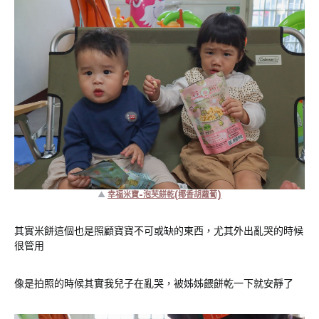
▲
幸福米寶-泡芙餅乾(椰香胡蘿蔔)
其實米餅這個也是照顧寶寶不可或缺的東西，尤其外出亂哭的時候
很管用
像是拍照的時候其實我兒子在亂哭，被姊姊餵餅乾一下就安靜了