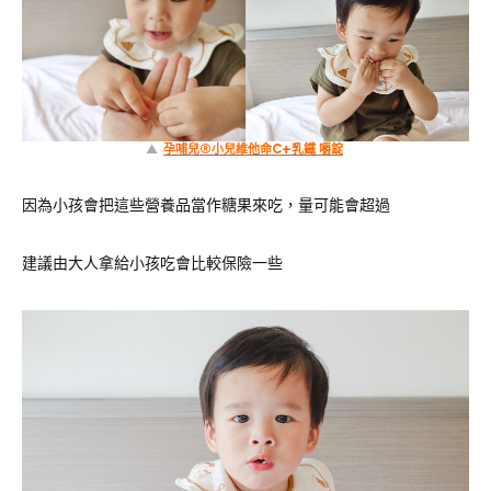
▲
孕哺兒®小兒維他命C+乳鐵 嚼錠
因為小孩會把這些營養品當作糖果來吃，量可能會超過
建議由大人拿給小孩吃會比較保險一些