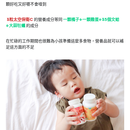
顆好吃又好嚼不會噎到
3粒太空保衛C
的營養成分等同
一顆橘子+一顆雞蛋+35個文蛤
+大蒜牡蠣
的成分
在忙碌的工作期間也很難為小孩準備這麼多食物，營養品就可以補
足這方面的不足