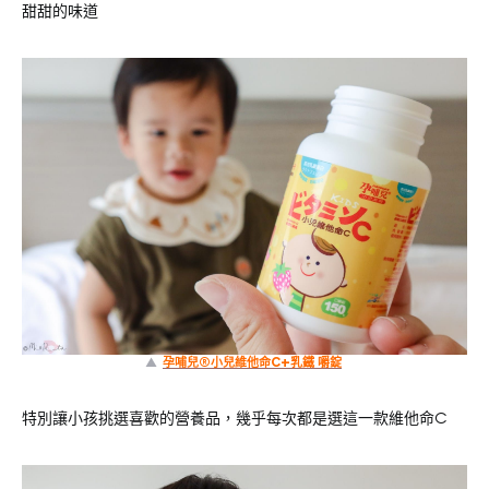
甜甜的味道
▲
孕哺兒®小兒維他命C+乳鐵 嚼錠
特別讓小孩挑選喜歡的營養品，幾乎每次都是選這一款維他命C