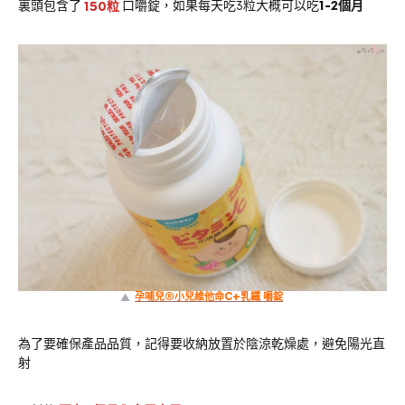
裏頭包含了
150粒
口嚼錠，如果每天吃3粒大概可以吃
1-2個月
▲
孕哺兒®小兒維他命C+乳鐵 嚼錠
為了要確保產品品質，記得要收納放置於陰涼乾燥處，避免陽光直
射