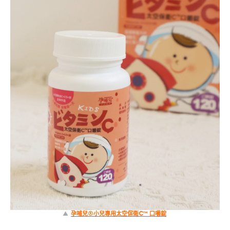
▲
孕哺兒®小兒專用太空保衛C™ 口嚼錠