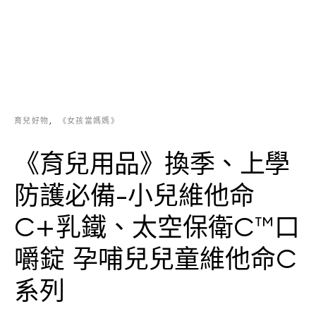
育兒好物
《女孩當媽媽》
《育兒用品》換季、上學
防護必備-小兒維他命
C+乳鐵、太空保衛C™口
嚼錠 孕哺兒兒童維他命C
系列