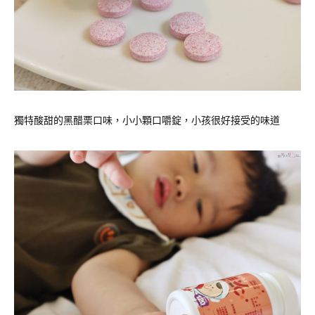
獨特酸甜的黑醋栗口味，小小顆口嚼錠，小孩很好接受的味道