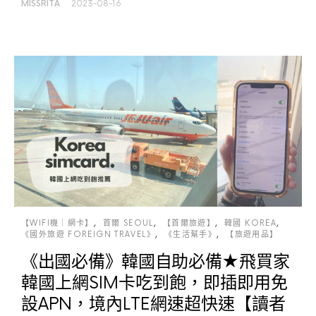
MISSRITA
2023-08-16
【WIFI機｜網卡】
首爾 SEOUL
【首爾旅遊】
韓國 KOREA
《國外旅遊 FOREIGN TRAVEL》
《生活幫手》
【旅遊用品】
《出國必備》韓國自助必備★飛買家
韓國上網SIM卡吃到飽，即插即用免
設APN，境內LTE網速超快速【讀者