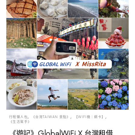
行程懶人包
《台灣TAIWAN 景點》
【WIFI機｜網卡】
《生活幫手》
《遊記》GlobalWiFi X 台灣租借