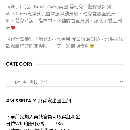
《育兒用品》Brush Baby英國 嬰幼兒口腔保健系列‧
WildOnes充電式兒童聲波電動牙刷、幼兒雙吸盤式牙
刷、嬰兒清潔手指棉巾、木醣醇含氟牙膏，讓孩子愛上刷
牙
《寶寶營養》孕哺兒®小兒專用 兒童魚油DHA，水果風味
軟膠囊好好吃無腥味，一天一粒聰明伶俐
CATEGORY
CATEGORY
#MISSRITA X 飛買家出國上網
下單前先加入商城會員可取得紅利金
日韓WIFI優惠代碼：TTB85