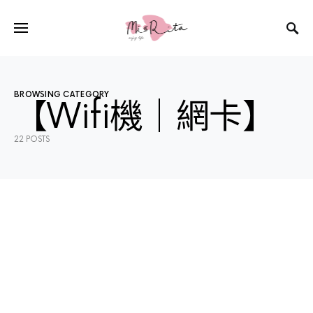
BROWSING CATEGORY
【Wifi機｜網卡】
22 POSTS