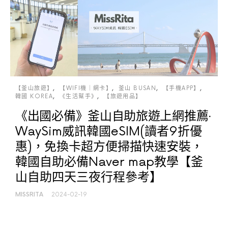
【釜山旅遊】
【WIFI機｜網卡】
釜山 BUSAN
【手機APP】
韓國 KOREA
《生活幫手》
【旅遊用品】
《出國必備》釜山自助旅遊上網推薦‧
WaySim威訊韓國eSIM(讀者9折優
惠)，免換卡超方便掃描快速安裝，
韓國自助必備Naver map教學【釜
山自助四天三夜行程參考】
MISSRITA
2024-02-19