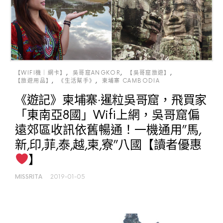
【WIFI機｜網卡】
吳哥窟ANGKOR
【吳哥窟旅遊】
【旅遊用品】
《生活幫手》
柬埔寨 CAMBODIA
《遊記》柬埔寨‧暹粒吳哥窟，飛買家
「東南亞8國」Wifi上網，吳哥窟偏
遠郊區收訊依舊暢通！一機通用”馬,
新,印,菲,泰,越,柬,寮”八國【讀者優惠
】
MISSRITA
2019-01-05