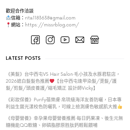
歡迎合作洽談
信箱：
rita1183638@gmail.com
網站：
https://missrblog.com/
LATEST POSTS
《美髮》台中西屯VS Hair Salon‧毛小孩及水豚君駐店，
2026遮白髮髮色推薦
【台中西屯逢甲染髮/燙髮/護
髮/剪髮/頭皮養護/縮毛矯正 設計師Vicky】
《彩妝保養》Purify蓓樂膚‧帛琉級海洋友善防曬，日本專
利益生菌光漾校色防曬乳，可線上檢測膚色敏感肌大推
《母嬰營養》幸孕果母嬰營養推薦‧每日鈣果凍、後生元無
糖機能QQ軟糖、卵磷脂膠原胜肽鈣輕鬆餵哺