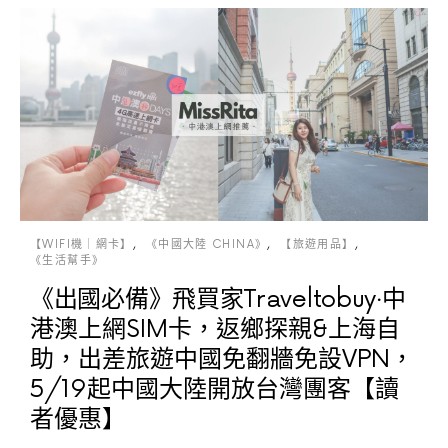
【WIFI機｜網卡】
《中國大陸 CHINA》
【旅遊用品】
《生活幫手》
《出國必備》飛買家Traveltobuy‧中
港澳上網SIM卡，返鄉探親&上海自
助，出差旅遊中國免翻牆免設VPN，
5/19起中國大陸開放台灣團客【讀
者優惠】