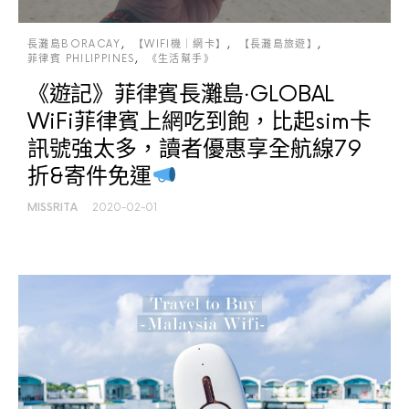
長灘島BORACAY
【WIFI機｜網卡】
【長灘島旅遊】
菲律賓 PHILIPPINES
《生活幫手》
《遊記》菲律賓長灘島‧GLOBAL
WiFi菲律賓上網吃到飽，比起sim卡
訊號強太多，讀者優惠享全航線79
折&寄件免運
MISSRITA
2020-02-01