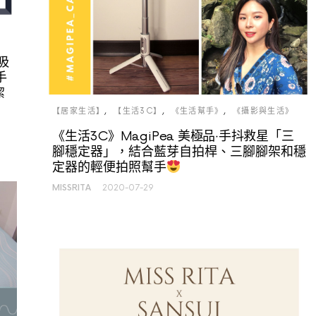
吸
手
潔
【居家生活】
【生活3C】
《生活幫手》
《攝影與生活》
《生活3C》MagiPea 美極品‧手抖救星「三
腳穩定器」，結合藍芽自拍桿、三腳腳架和穩
定器的輕便拍照幫手
MISSRITA
2020-07-29