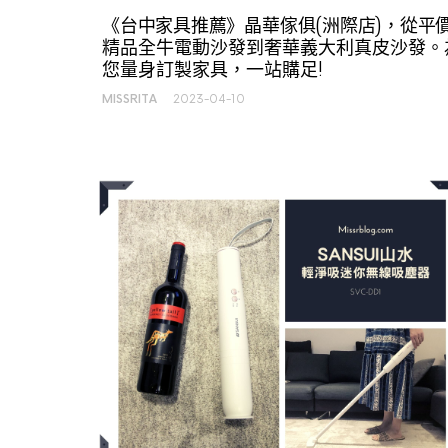
《台中家具推薦》晶華傢俱(洲際店)，從平
精品全牛電動沙發到奢華義大利真皮沙發。
您量身訂製家具，一站購足!
MISSRITA
2023-04-10