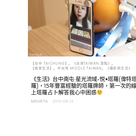
【台中 TAICHUNG】
《台灣TAIWAN 景點》
【居家生活】
中台灣 MIDDLE TAIWAN
《攝影與生活》
《生活》台中南屯‧星光流域-悦•塔羅(偉特
羅)，15年豐富經驗的塔羅牌師，第一次的
上塔羅占卜解答我心中困惑
MISSRITA
2019-08-15