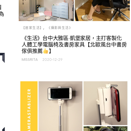
價
為
【居家生活】
《攝影與生活》
《生活》台中大雅區‧凱堡家居，主打客製化
人體工學電腦椅及書房家具【北歐風台中書房
傢俱推薦
】
MISSRITA
2020-12-29