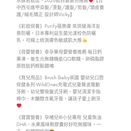
水豚君駐店，2026遮白髮髮色推薦
【台
中西屯逢甲染髮/燙髮/護髮/剪髮/頭皮養
護/縮毛矯正 設計師Vicky】
《彩妝保養》Purify蓓樂膚‧帛琉級海洋友
善防曬，日本專利益生菌光漾校色防曬
乳，可線上檢測膚色敏感肌大推
《母嬰營養》幸孕果母嬰營養推薦‧每日鈣
果凍、後生元無糖機能QQ軟糖、卵磷脂膠
原胜肽鈣輕鬆餵哺
《育兒用品》Brush Baby英國 嬰幼兒口腔
保健系列‧WildOnes充電式兒童聲波電動
牙刷、幼兒雙吸盤式牙刷、嬰兒清潔手指
棉巾、木醣醇含氟牙膏，讓孩子愛上刷牙
《寶寶營養》孕哺兒®小兒專用 兒童魚油
DHA，水果風味軟膠囊好好吃無腥味，一