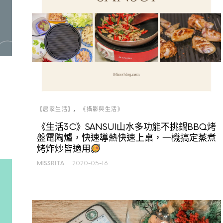
【居家生活】
《攝影與生活》
《生活3C》SANSUI山水多功能不挑鍋BBQ烤
盤電陶爐，快速導熱快速上桌，一機搞定蒸煮
烤炸炒皆適用
MISSRITA
2020-05-16