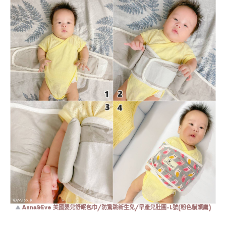
▲
Anna&Eve 美國嬰兒舒眠包巾/防驚跳新生兒/早產兒肚圍-L號(粉色貓頭鷹)