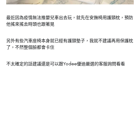
最近因為疫情無法推嬰兒車出去玩，就先在安撫椅用護頸枕，預防
他搖來搖去時頭也跟著晃
另外有些汽車座椅本身就已經有護頸墊子，我就不建議再用保護枕
了，不然整個臉都會卡住
不太確定的話建議還是可以跟Yodee優迪嚴選的客服詢問看看