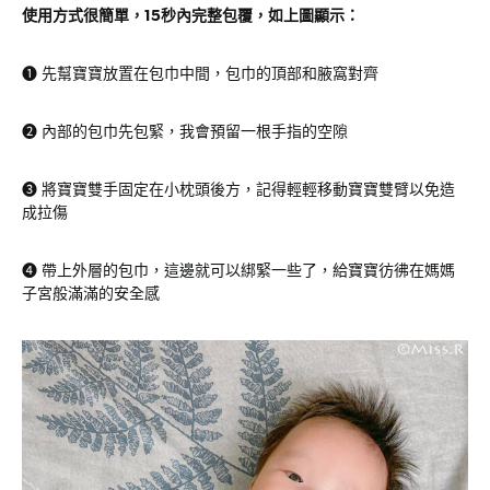
使用方式很簡單，15秒內完整包覆，如上圖顯示：
❶ 先幫寶寶放置在包巾中間，包巾的頂部和腋窩對齊
❷ 內部的包巾先包緊，我會預留一根手指的空隙
❸ 將寶寶雙手固定在小枕頭後方，記得輕輕移動寶寶雙臂以免造
成拉傷
❹ 帶上外層的包巾，這邊就可以綁緊一些了，給寶寶彷彿在媽媽
子宮般滿滿的安全感