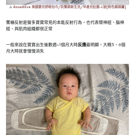
▲
Anna&Eve 美國嬰兒舒眠包巾/防驚跳新生兒/早產兒肚圍-L號(粉色貓頭鷹)
驚嚇反射是蠻多寶寶常見的本能反射行為，也代表臂神經、腦神
經、與肌肉組織都很正常
一般來說在寶寶出生後數週~1個月大時
反應
最明顯，大概5、6個
月大時就會慢慢消失