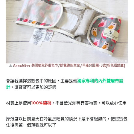
▲
Anna&Eve 美國嬰兒舒眠包巾/防驚跳新生兒/早產兒肚圍-L號(粉色貓頭鷹)
會讓我選擇這款包巾的原因，主要是他
獨家專利的內外雙層帶設
計
，讓寶寶可以更加的舒適
材質上是使用
100%純棉
，不含螢光劑等有害物質，可以放心使用
厚薄度以目前夏天在冷氣房睡覺的情況下是不會很熱的，把寶寶包
住後再蓋一個薄毯就可以了