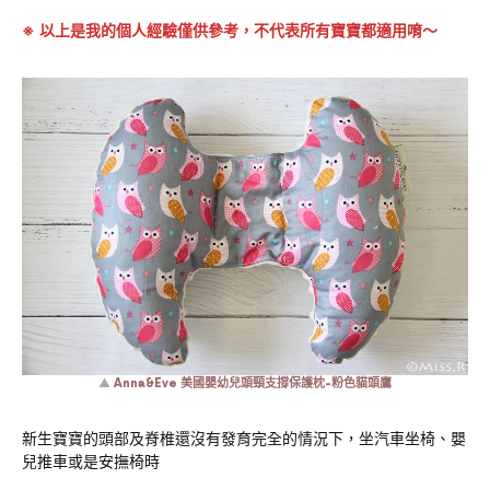
※ 以上是我的個人經驗僅供參考，不代表所有寶寶都適用唷～
▲
Anna&Eve 美國嬰幼兒頭頸支撐保護枕-粉色貓頭鷹
新生寶寶的頭部及脊椎還沒有發育完全的情況下，坐汽車坐椅、嬰
兒推車或是安撫椅時