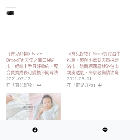
相關
《育兒好物》Nizio‧
《育兒好物》Nizio寶寶浴巾
BroodFit 天使之翼口袋背
推薦，超萌小蘑菇天然棉紗
巾，輕鬆上手且好收納，配
浴巾，跳跳糖四層紗浴包巾
合寶寶成長可變換不同背法
親膚透氣，居家必備精油膏
2021-07-12
2021-05-01
在「育兒好物」中
在「育兒好物」中
《育兒好物》YODEE 優迪
嚴選 英國JustGreen天然棉
製品，嬰兒澎澎紗純綿紗布