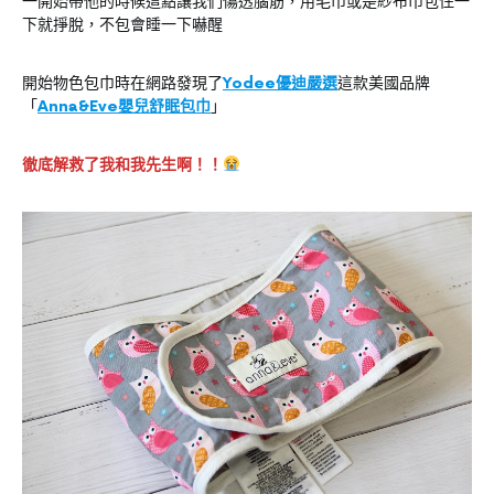
一開始帶他的時候這點讓我們傷透腦筋，用毛巾或是紗布巾包住一
下就掙脫，不包會睡一下嚇醒
開始物色包巾時在網路發現了
Yodee優迪嚴選
這款美國品牌
「
Anna&Eve嬰兒舒眠包巾
」
徹底解救了我和我先生啊！！