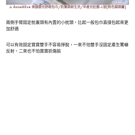
▲
Anna&Eve 美國嬰兒舒眠包巾/防驚跳新生兒/早產兒肚圍-L號(粉色貓頭鷹)
兩側手臂固定枕裏頭有內置的小枕頭，比起一般包巾直接包起來更
加舒適
可以有效固定寶寶雙手不容易掙脫，一來不怕雙手沒固定產生驚嚇
反射，二來也不怕寶寶抓傷臉