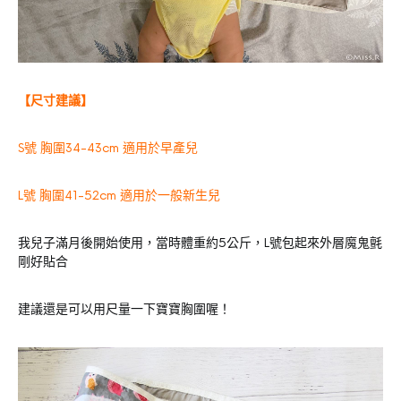
【尺寸建議】
S號 胸圍34-43cm 適用於早產兒
L號 胸圍41-52cm 適用於一般新生兒
我兒子滿月後開始使用，當時體重約5公斤，L號包起來外層魔鬼氈
剛好貼合
建議還是可以用尺量一下寶寶胸圍喔！