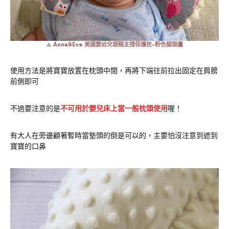
▲
Anna&Eve 美國嬰幼兒頭頸支撐保護枕-粉色貓頭鷹
使用方法是將寶寶放置在枕頭中間，再將下端往前拉出固定在肩膀
前側即可
不過要注意的是
不可用於嬰兒床上當一般枕頭使用
喔！
有大人在旁邊顧著暫時當墊頭的倒是可以的，主要怕沒注意到遮到
寶寶的口鼻