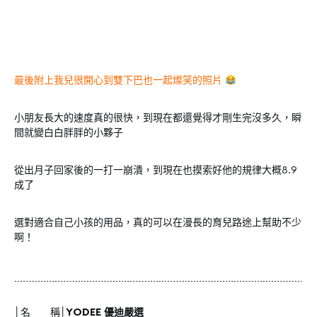
最後附上我兒很開心到雙下巴也一起燦笑的照片
小朋友長大的速度真的很快，到現在都還覺得才剛生完沒多久，瞬
間就變白白胖胖的小夥子
從出月子回家後的一打一崩潰，到現在也摸索好他的規律大概8.9
成了
選對適合自己小孩的用品，真的可以在漫長的育兒路途上幫助不少
啊！
│名 稱│
YODEE 優迪嚴選