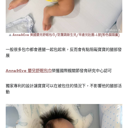
▲
Anna&Eve 美國嬰兒舒眠包巾/防驚跳新生兒/早產兒肚圍-L號(粉色貓頭鷹)
一般很多包巾都會連腿一起包起來，反而會有點阻礙寶寶的腿部發
展
Anna&Eve 嬰兒舒眠包巾
榮獲國際髖關節發育研究中心認可
獨家專利的設計讓寶寶可以在被包住的情況下，不影響他的腿部活
動