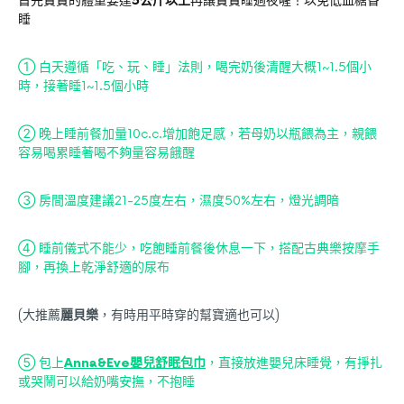
首先寶寶的體重要達
5公斤以上
再讓寶寶睡過夜喔！以免低血糖昏
睡
① 白天遵循「吃、玩、睡」法則，喝完奶後清醒大概1~1.5個小
時，接著睡1~1.5個小時
② 晚上睡前餐加量10c.c.增加飽足感，若母奶以瓶餵為主，親餵
容易喝累睡著喝不夠量容易餓醒
③ 房間溫度建議21-25度左右，濕度50%左右，燈光調暗
④ 睡前儀式不能少，吃飽睡前餐後休息一下，搭配古典樂按摩手
腳，再換上乾淨舒適的尿布
(大推薦
麗貝樂
，有時用平時穿的幫寶適也可以)
⑤ 包上
Anna&Eve嬰兒舒眠包巾
，直接放進嬰兒床睡覺，有掙扎
或哭鬧可以給奶嘴安撫，不抱睡