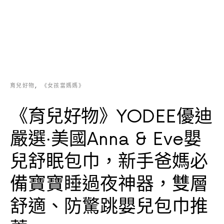
育兒好物
《女孩當媽媽》
《育兒好物》YODEE優迪
嚴選‧美國Anna & Eve嬰
兒舒眠包巾，新手爸媽必
備寶寶睡過夜神器，雙層
舒適、防驚跳嬰兒包巾推