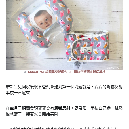
▲
Anna&Eve 美國嬰兒舒眠包巾
、
嬰幼兒頭頸支撐保護枕
帶新生兒回家後很多爸媽會遇到第一個問題就是，寶寶的驚嚇反射
半夜一直醒來
在坐月子期間發現寶寶會有
驚嚇反射
，容易睡一半被自己嚇一跳然
後就醒了，接著就會開始哭鬧