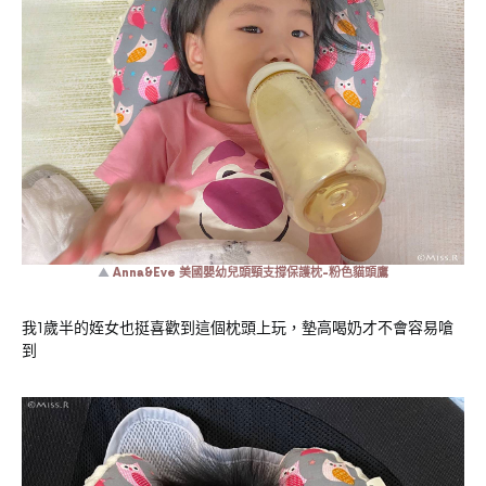
▲
Anna&Eve 美國嬰幼兒頭頸支撐保護枕-粉色貓頭鷹
我1歲半的姪女也挺喜歡到這個枕頭上玩，墊高喝奶才不會容易嗆
到