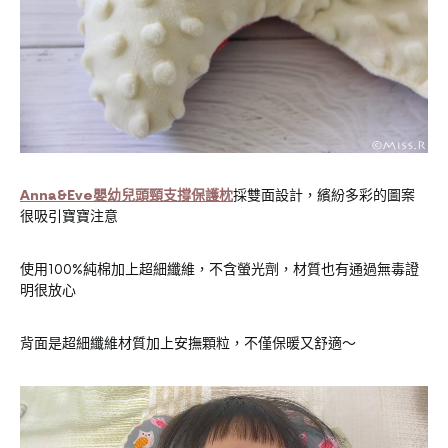
Anna&Eve嬰幼兒頭頸支撐保護枕
採雙面設計，繽紛多彩的圖案
很吸引寶寶注意
使用100%純棉加上超細纖維，不含螢光劑，材質也有通過無毒證
明很放心
背面是超細纖維材質加上安撫顆粒，不僅保暖又舒適～