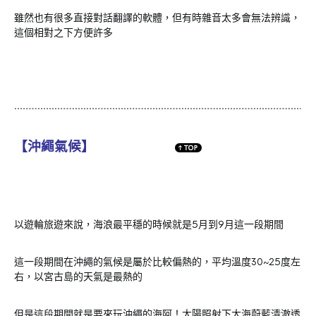
雖然也有很多直接對話翻譯的軟體，但有時雜音太多會無法辨識，
這個相對之下方便許多
【沖繩氣候】
以遊輪旅遊來說，海浪最平穩的時候就是5月到9月這一段期間
這一段期間在沖繩的氣候是屬於比較偏熱的，平均溫度30~25度左
右，以宮古島的天氣是最熱的
但是這段期間就是要來玩沖繩的海阿！太陽照射下大海蔚藍清澈透