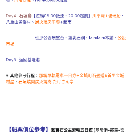
餐、
前濱沙灘
、PAINAGAMA海灘
Day4─
石垣島
【遊輪08:00抵達、20:00起航】
川平灣+玻璃船
、
八重山民俗村、
炭火燒肉午餐
+超市
班那公園展望台、鐘乳石洞、MiruMiru本舗、
公設
市埸
Day5─返回基隆港
※ 其他參考行程：
那霸單軌電車一日券+金城町石畳道&首里金城
村屋
、
石垣燒肉炭火燒肉 たけさん亭
———————————————————————————
【船票價位參考】
藍寶石公主遊輪五日遊
(基隆港-那霸-宮