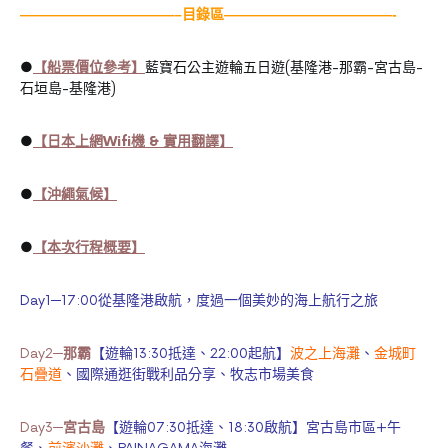
———————————–
目錄區————————————-
●
【船票價位參考】
藍寶石公主遊輪五日遊(基隆港-那霸-宮古島-
石垣島-基隆港)
●
【日本上網Wifi機 & 實用翻譯】
●
【沖繩氣候】
●
【本次行程概要】
Day1─17:00從基隆港啟航，度過一個美妙的海上航行之旅
Day2─
那霸
【遊輪13:30抵達、22:00起航】
波之上海灘
、
金城町
石疊道
、國際通逛街戰利品分享、牧志市場美食
Day3─
宮古島
【遊輪07:30抵達、18:30啟航】宮古島市區+午