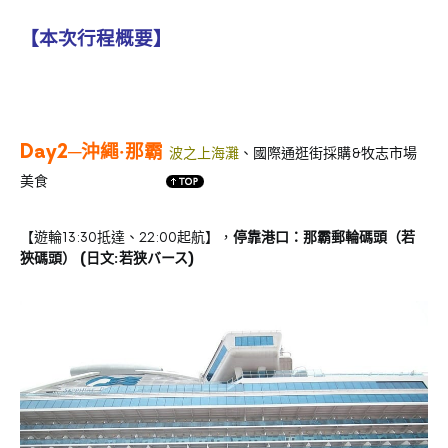
【本次行程概要】
Day2─
沖繩‧
那霸
波之上海灘
、國際通逛街採購&牧志市場
美食
【遊輪13:30抵達、22:00起航】，
停靠港口：那霸郵輪碼頭（若
狹碼頭） (日文:若狭バース)