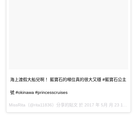
海上渡假大船兒啊！ 藍寶石的噸位真的很大又穩 #藍寶石公主
號 #okinawa #princesscruises
MissRita（@rita11836）分享的貼文 於 2017 年 5月 月 23 12:22上午 PDT 張貼