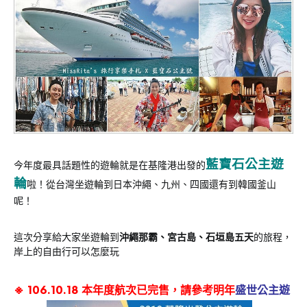
藍寶石公主遊
今年度最具話題性的遊輪就是在基隆港出發的
輪
啦！從台灣坐遊輪到日本沖繩、九州、四國還有到韓國釜山
呢！
這次分享給大家坐遊輪到
沖繩那霸、宮古島、石垣島五天
的旅程，
岸上的自由行可以怎麼玩
※ 106.10.18 本年度航次已完售，請參考明年
盛世公主遊