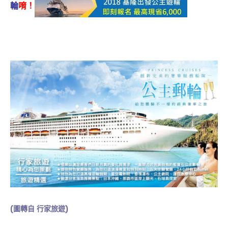
輪
唷！
(圖轉自
行家旅遊
)