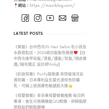
網站：
https://missrblog.com/
LATEST POSTS
《美髮》台中西屯VS Hair Salon‧毛小孩及
水豚君駐店，2026遮白髮髮色推薦
【台
中西屯逢甲染髮/燙髮/護髮/剪髮/頭皮養
護/縮毛矯正 設計師Vicky】
《彩妝保養》Purify蓓樂膚‧帛琉級海洋友
善防曬，日本專利益生菌光漾校色防曬
乳，可線上檢測膚色敏感肌大推
《母嬰營養》幸孕果母嬰營養推薦‧每日鈣
果凍、後生元無糖機能QQ軟糖、卵磷脂膠
原胜肽鈣輕鬆餵哺