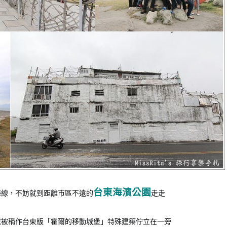
台東海濱公園
海線，不妨就到距離市區不遠的
走走
處被稱作台東版「霍爾的移動城堡」特殊建築佇立在一旁