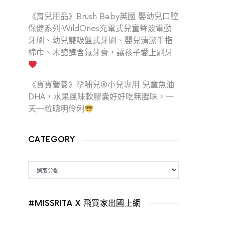
《育兒用品》Brush Baby英國 嬰幼兒口腔
保健系列‧WildOnes充電式兒童聲波電動
牙刷、幼兒雙吸盤式牙刷、嬰兒清潔手指
棉巾、木醣醇含氟牙膏，讓孩子愛上刷牙
《寶寶營養》孕哺兒®小兒專用 兒童魚油
DHA，水果風味軟膠囊好好吃無腥味，一
天一粒聰明伶俐
CATEGORY
CATEGORY
#MISSRITA X 飛買家出國上網