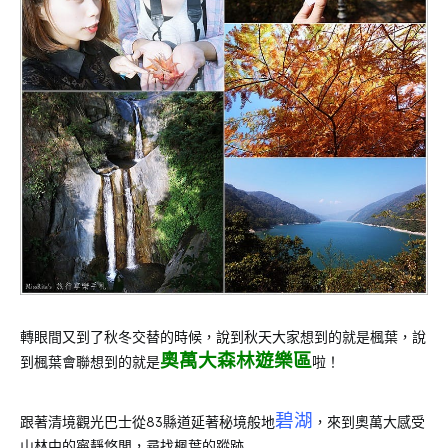
轉眼間又到了秋冬交替的時候，說到秋天大家想到的就是楓葉，說
奧萬大森林遊樂區
到楓葉會聯想到的就是
啦！
碧湖
跟著清境觀光巴士從83縣道延著秘境般地
，來到奧萬大感受
山林中的寧靜悠閒，尋找楓葉的蹤跡