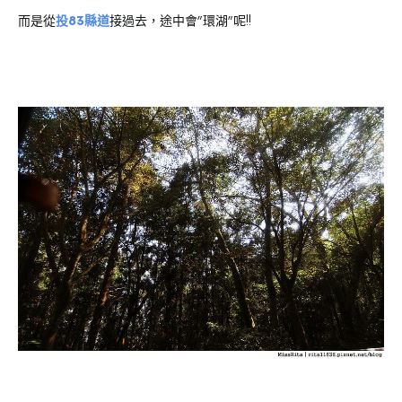
而是從
投83縣道
接過去，途中會”環湖”呢!!