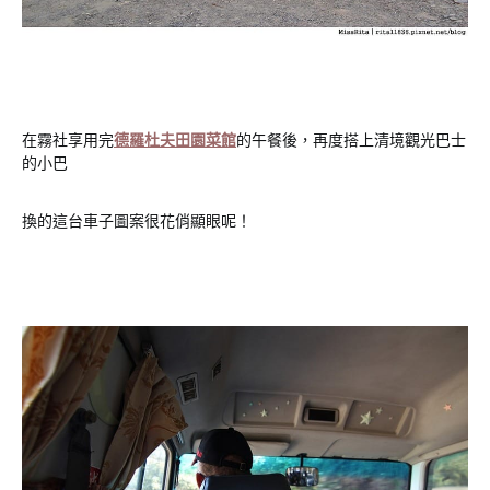
在霧社享用完
德羅杜夫田園菜館
的午餐後，再度搭上清境觀光巴士
的小巴
換的這台車子圖案很花俏顯眼呢！