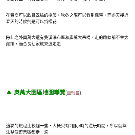
在春夏可以欣賞翠綠的樹叢，秋冬之際可以看到楓葉，而冬天接近
春天的時候則是可以賞櫻花
除此之外奧萬大還有雙溪瀑布區和奧萬大吊橋，走的路線都不會太
顛簸，適合長幼家族來這走走
▲ 奧萬大園區地圖導覽
(
圖轉自
)
這次的旅程比較趕一些，大概只有2個小時的遊玩時間，所以就無
法整個遊樂區都走一遍