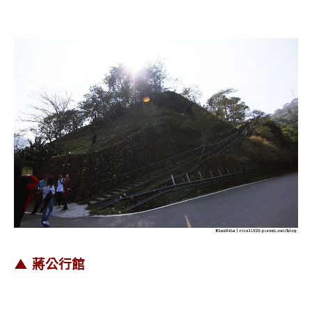
▲ 蔣公行館