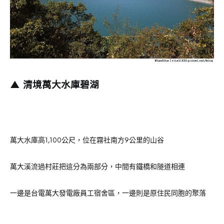
▲ 清境萬大水庫碧湖
萬大水庫高1,100公尺，位在霧社南方9公里的山谷
萬大溪流過村莊把這分為兩部分，中間有鐵橋和隧道相連
一邊是台電萬大發電廠員工宿舍區，一邊則是原住民同胞的聚落