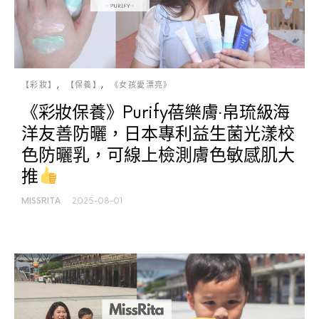
【彩妝】
【保養】
《女孩愛漂亮》
《彩妝保養》Purify蓓樂膚‧帛琉級海
洋友善防曬，日本專利益生菌光漾校
色防曬乳，可線上檢測膚色敏感肌大
推
MISSRITA
2025-08-01