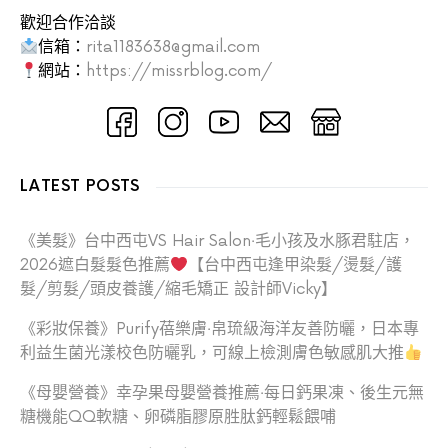
歡迎合作洽談
信箱：
rita1183638@gmail.com
網站：
https://missrblog.com/
LATEST POSTS
《美髮》台中西屯VS Hair Salon‧毛小孩及水豚君駐店，
2026遮白髮髮色推薦
【台中西屯逢甲染髮/燙髮/護
髮/剪髮/頭皮養護/縮毛矯正 設計師Vicky】
《彩妝保養》Purify蓓樂膚‧帛琉級海洋友善防曬，日本專
利益生菌光漾校色防曬乳，可線上檢測膚色敏感肌大推
《母嬰營養》幸孕果母嬰營養推薦‧每日鈣果凍、後生元無
糖機能QQ軟糖、卵磷脂膠原胜肽鈣輕鬆餵哺