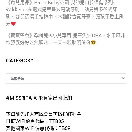
《育兒用品》Brush Baby英國 嬰幼兒口腔保健系列‧
WildOnes充電式兒童聲波電動牙刷、幼兒雙吸盤式牙
刷、嬰兒清潔手指棉巾、木醣醇含氟牙膏，讓孩子愛上刷
牙
《寶寶營養》孕哺兒®小兒專用 兒童魚油DHA，水果風味
軟膠囊好好吃無腥味，一天一粒聰明伶俐
CATEGORY
CATEGORY
#MISSRITA X 飛買家出國上網
下單前先加入商城會員可取得紅利金
日韓WIFI優惠代碼：TTB85
其他國家WIFI優惠代碼：TB89