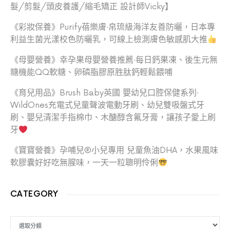
髮/剪髮/頭皮養護/縮毛矯正 設計師Vicky】
《彩妝保養》Purify蓓樂膚‧帛琉級海洋友善防曬，日本專
利益生菌光漾校色防曬乳，可線上檢測膚色敏感肌大推
《母嬰營養》幸孕果母嬰營養推薦‧每日鈣果凍、後生元無
糖機能QQ軟糖、卵磷脂膠原胜肽鈣輕鬆餵哺
《育兒用品》Brush Baby英國 嬰幼兒口腔保健系列‧
WildOnes充電式兒童聲波電動牙刷、幼兒雙吸盤式牙
刷、嬰兒清潔手指棉巾、木醣醇含氟牙膏，讓孩子愛上刷
牙
《寶寶營養》孕哺兒®小兒專用 兒童魚油DHA，水果風味
軟膠囊好好吃無腥味，一天一粒聰明伶俐
CATEGORY
CATEGORY