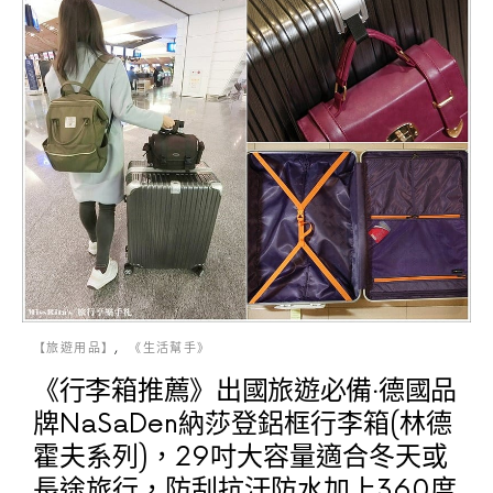
【旅遊用品】
《生活幫手》
《行李箱推薦》出國旅遊必備‧德國品
牌NaSaDen納莎登鋁框行李箱(林德
霍夫系列)，29吋大容量適合冬天或
長途旅行，防刮抗汙防水加上360度