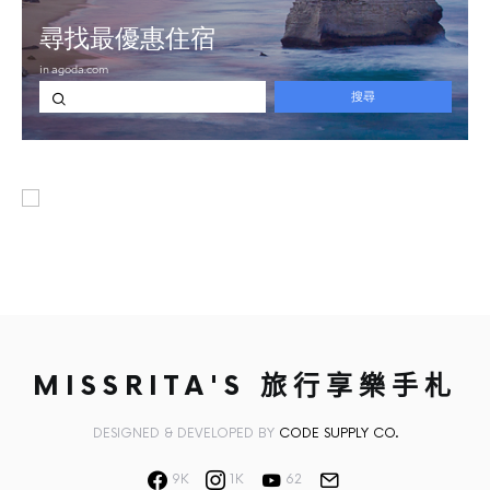
MISSRITA'S 旅行享樂手札
DESIGNED & DEVELOPED BY
CODE SUPPLY CO.
9K
1K
62