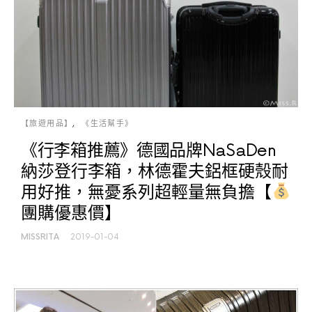
【旅遊用品】
《生活幫手》
《行李箱推薦》德國品牌NaSaDen
納莎登行李箱，林德霍夫鋁框硬殼耐
用好推，無憂系列超輕量無負擔【
團購優惠價】
MISSRITA
2019-01-04