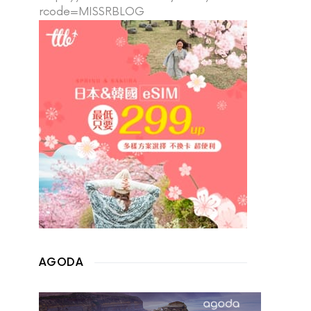
rcode=MISSRBLOG
AGODA