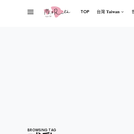
TOP
台灣 𝐓𝐚𝐢𝐰𝐚𝐧
世
BROWSING TAG