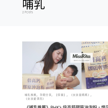
哺乳
2 POSTS
哺乳推薦
孕期分享
【保養】
《女孩當媽媽》
《女孩愛漂亮》
《哺乳推薦》BHK’s 倍高鈣膠原沖泡粉，懷