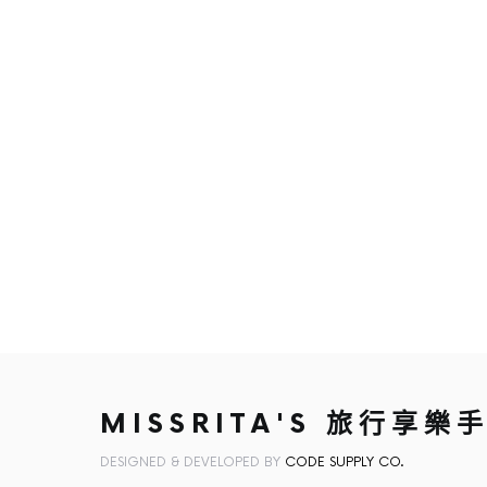
MISSRITA'S 旅行享樂
DESIGNED & DEVELOPED BY
CODE SUPPLY CO.