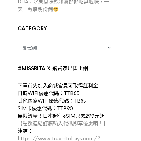
DHA，水果風味軟膠囊好好吃無腥味，一
天一粒聰明伶俐
CATEGORY
CATEGORY
#MISSRITA X 飛買家出國上網
下單前先加入商城會員可取得紅利金
日韓WIFI優惠代碼：TTB85
其他國家WIFI優惠代碼：TB89
SIM卡優惠代碼：TTB90
無限流量！日本超值eSIM只需299元起
【點選連結訂購輸入代碼即享優惠唷！】
連結：
https://www.traveltobuys.com/?