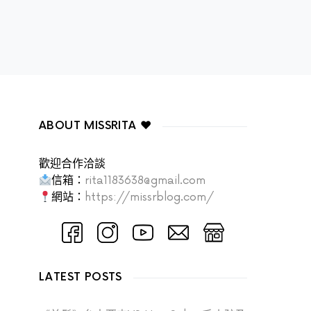
ABOUT MISSRITA ♥
歡迎合作洽談
信箱：
rita1183638@gmail.com
網站：
https://missrblog.com/
LATEST POSTS