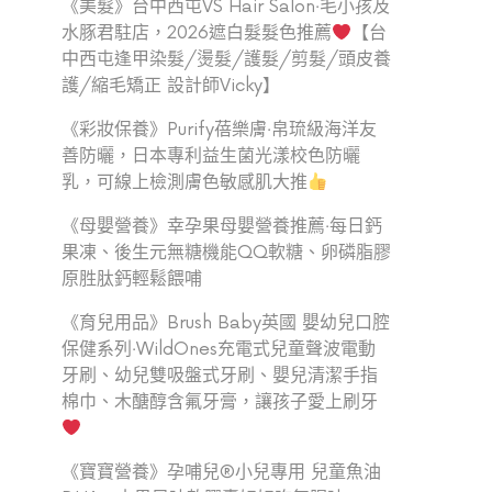
《美髮》台中西屯VS Hair Salon‧毛小孩及
水豚君駐店，2026遮白髮髮色推薦
【台
中西屯逢甲染髮/燙髮/護髮/剪髮/頭皮養
護/縮毛矯正 設計師Vicky】
《彩妝保養》Purify蓓樂膚‧帛琉級海洋友
善防曬，日本專利益生菌光漾校色防曬
乳，可線上檢測膚色敏感肌大推
《母嬰營養》幸孕果母嬰營養推薦‧每日鈣
果凍、後生元無糖機能QQ軟糖、卵磷脂膠
原胜肽鈣輕鬆餵哺
《育兒用品》Brush Baby英國 嬰幼兒口腔
保健系列‧WildOnes充電式兒童聲波電動
牙刷、幼兒雙吸盤式牙刷、嬰兒清潔手指
棉巾、木醣醇含氟牙膏，讓孩子愛上刷牙
《寶寶營養》孕哺兒®小兒專用 兒童魚油