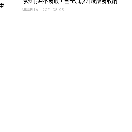
存袋耐凍不易破，全新加厚升級版易收納
童
MISSRITA
2021-08-03