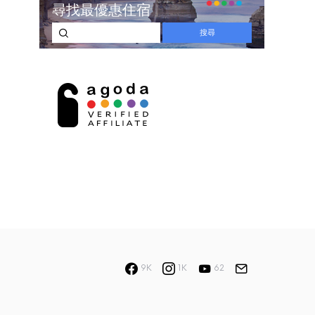
9K
1K
62