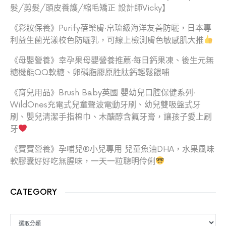
髮/剪髮/頭皮養護/縮毛矯正 設計師Vicky】
《彩妝保養》Purify蓓樂膚‧帛琉級海洋友善防曬，日本專
利益生菌光漾校色防曬乳，可線上檢測膚色敏感肌大推
《母嬰營養》幸孕果母嬰營養推薦‧每日鈣果凍、後生元無
糖機能QQ軟糖、卵磷脂膠原胜肽鈣輕鬆餵哺
《育兒用品》Brush Baby英國 嬰幼兒口腔保健系列‧
WildOnes充電式兒童聲波電動牙刷、幼兒雙吸盤式牙
刷、嬰兒清潔手指棉巾、木醣醇含氟牙膏，讓孩子愛上刷
牙
《寶寶營養》孕哺兒®小兒專用 兒童魚油DHA，水果風味
軟膠囊好好吃無腥味，一天一粒聰明伶俐
CATEGORY
CATEGORY