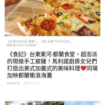
《台灣TAIWAN 美食》
【吃│台東 TAITUNG】
東台灣 EAST TAIWAN
《食記》台東東河‧都蘭食堂，超澎派
的現做手工披薩！馬利諾廚房女兒們
打造出美式加義式的美味料理
同場
加映都蘭衝浪海灘
MISSRITA
2015-11-07