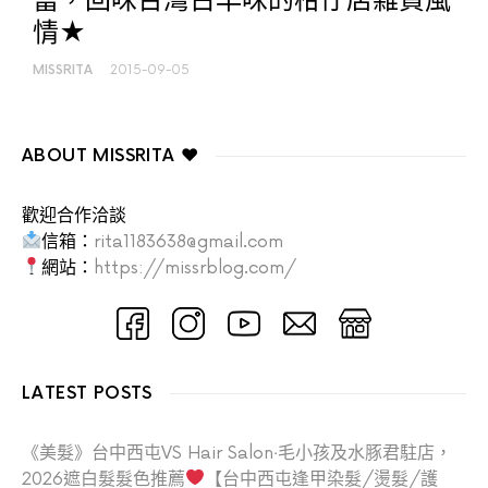
當，回味台灣古早味的柑仔店雜貨風
情★
MISSRITA
2015-09-05
ABOUT MISSRITA ♥
歡迎合作洽談
信箱：
rita1183638@gmail.com
網站：
https://missrblog.com/
LATEST POSTS
《美髮》台中西屯VS Hair Salon‧毛小孩及水豚君駐店，
2026遮白髮髮色推薦
【台中西屯逢甲染髮/燙髮/護