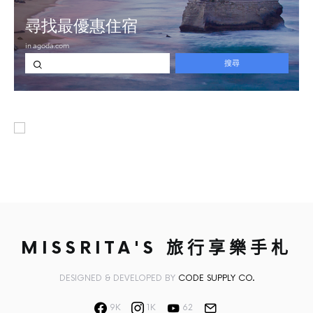
MISSRITA'S 旅行享樂手札
DESIGNED & DEVELOPED BY
CODE SUPPLY CO.
9K
1K
62