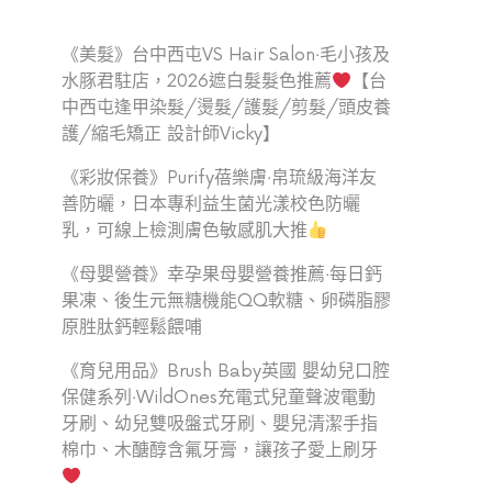
《美髮》台中西屯VS Hair Salon‧毛小孩及
水豚君駐店，2026遮白髮髮色推薦
【台
中西屯逢甲染髮/燙髮/護髮/剪髮/頭皮養
護/縮毛矯正 設計師Vicky】
《彩妝保養》Purify蓓樂膚‧帛琉級海洋友
善防曬，日本專利益生菌光漾校色防曬
乳，可線上檢測膚色敏感肌大推
《母嬰營養》幸孕果母嬰營養推薦‧每日鈣
果凍、後生元無糖機能QQ軟糖、卵磷脂膠
原胜肽鈣輕鬆餵哺
《育兒用品》Brush Baby英國 嬰幼兒口腔
保健系列‧WildOnes充電式兒童聲波電動
牙刷、幼兒雙吸盤式牙刷、嬰兒清潔手指
棉巾、木醣醇含氟牙膏，讓孩子愛上刷牙