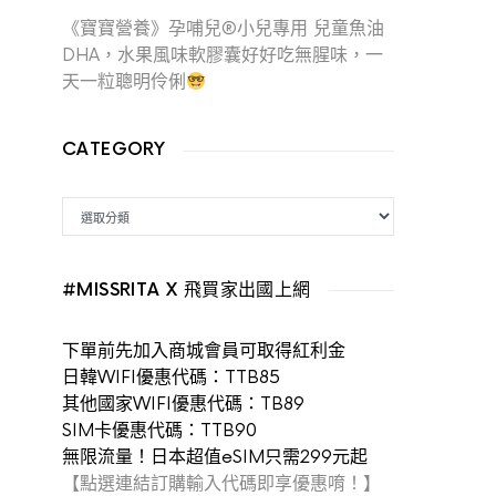
《寶寶營養》孕哺兒®小兒專用 兒童魚油
DHA，水果風味軟膠囊好好吃無腥味，一
天一粒聰明伶俐
CATEGORY
CATEGORY
#MISSRITA X 飛買家出國上網
下單前先加入商城會員可取得紅利金
日韓WIFI優惠代碼：TTB85
其他國家WIFI優惠代碼：TB89
SIM卡優惠代碼：TTB90
無限流量！日本超值eSIM只需299元起
【點選連結訂購輸入代碼即享優惠唷！】