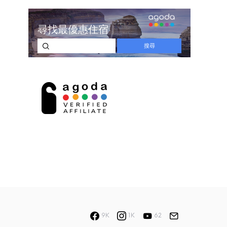
9K
1K
62