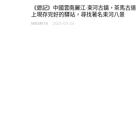
《遊記》中國雲南麗江‧束河古鎮，茶馬古道
上現存完好的驛站，尋找著名束河八景
MISSRITA
2021-05-26