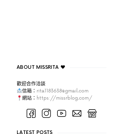
ABOUT MISSRITA ♥
歡迎合作洽談
信箱：
rita1183638@gmail.com
網站：
https://missrblog.com/
LATEST POSTS